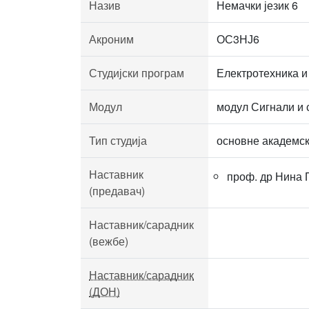
Назив
Немачки језик 6
Акроним
ОС3НЈ6
Студијски програм
Електротехника и
Модул
модул Сигнали и 
Тип студија
основне академск
Наставник
проф. др Нина
(предавач)
Наставник/сарадник
(вежбе)
Наставник/сарадник
(ДОН)