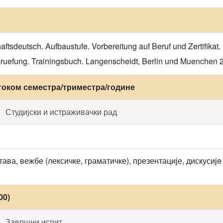
tsdeutsch. Aufbaustufe. Vorbereitung auf Beruf und Zertifikat. K
npruefung. Trainingsbuch. Langenscheidt, Berlin und Muenchen 
током семестра/триместра/године
Студијски и истраживачки рад
ава, вежбе (лексичке, граматичке), презентације, дискусијe
00)
Завршни испит