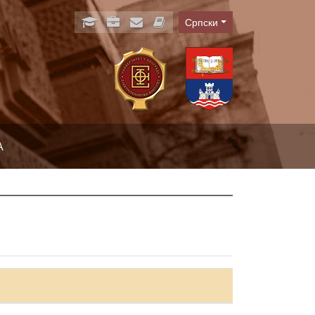
Српски
Language
А