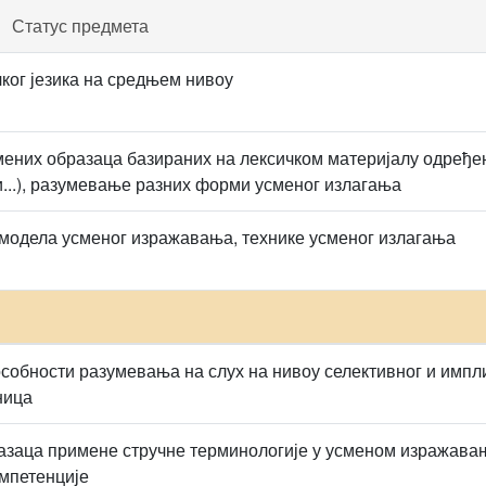
Статус предмета
ог језика на средњем нивоу
них образаца базираних на лексичком материјалу одређене
...), разумевање разних форми усменог излагања
модела усменог изражавања, технике усменог излагања
обности разумевања на слух на нивоу селективног и импл
ница
азаца примене стручне терминологије у усменом изражава
мпетенције