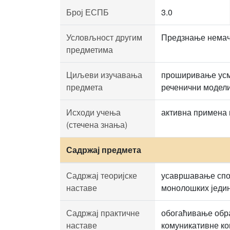
Број ЕСПБ
3.0
Условљност другим
Предзнање немачк
предметима
Циљеви изучавања
проширивање усме
предмета
реченични модели
Исходи учења
активна примена 
(стечена знања)
Садржај предмета
Садржај теоријске
усавршавање спос
наставе
монолошких једи
Садржај практичне
обогаћивање обр
наставе
комуникативне ко