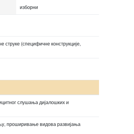
изборни
 струке (специфичне конструкције,
ицитног слушања дијалошких и
њу, проширивање видова развијања