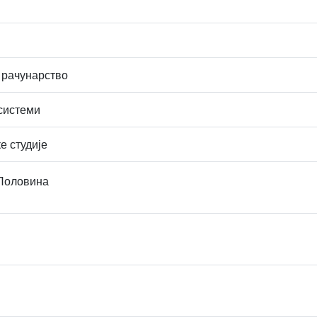
 рачунарство
системи
е студије
 Половина