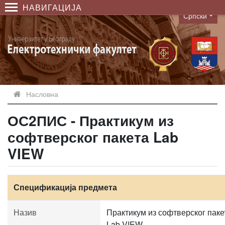
НАВИГАЦИЈА
Српски
Language
Насловна
ОС2ПИС - Практикум из
софтверског пакета Lab
VIEW
Спецификација предмета
Назив
Практикум из софтверског паке
Lab VIEW