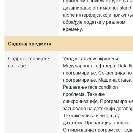
применом Labview окружења з
дизајнирање оптималног stand-
alone интерфејса који прикупљ
обрађује податке у реалном
времену.
Садржај предмета
Садржај теоријске
Увод у Labview окружење.
наставе
Модуларност софтвера. Data fl
програмирање. Секвенцијално
програмирање. Машина стања.
Решавање race condition
проблема. Технике
синхронизације. Програмирањ
засновано на детекцији догађај
Технике уписа и читања у
датотеку. Пропагација грешке.
Оптимизација програмског кoда