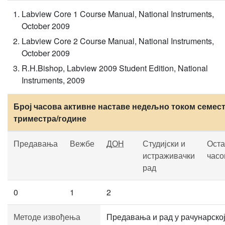
Labview Core 1 Course Manual, National Instruments,
October 2009
Labview Core 2 Course Manual, National Instruments,
October 2009
R.H.Bishop, Labview 2009 Student Edition, National
Instruments, 2009
Број часова активне наставе недељно током семест
триместра/године
Предавања
Вежбе
ДОН
Студијски и
Оста
истраживачки
часо
рад
0
1
2
Методе извођења
Предавања и рад у рачунарско