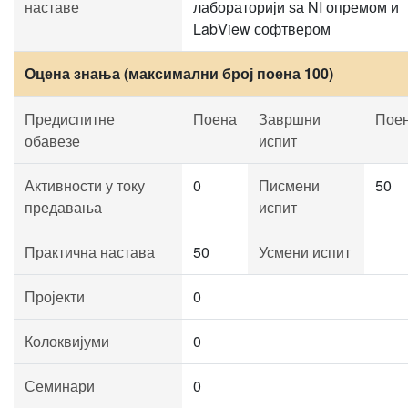
наставе
лабораторији ѕа NI опремом и
LabView софтвером
Оцена знања (максимални број поена 100)
Предиспитне
Поена
Завршни
Пое
обавезе
испит
Активности у току
0
Писмени
50
предавања
испит
Практична настава
50
Усмени испит
Пројекти
0
Колоквијуми
0
Семинари
0