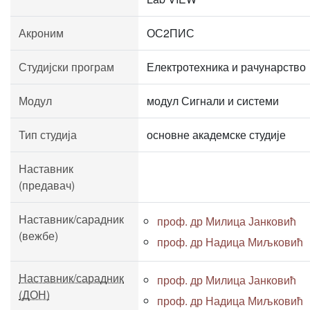
Акроним
ОС2ПИС
Студијски програм
Електротехника и рачунарство
Модул
модул Сигнали и системи
Тип студија
основне академске студије
Наставник
(предавач)
Наставник/сарадник
проф. др Милица Јанковић
(вежбе)
проф. др Надица Миљковић
Наставник/сарадник
проф. др Милица Јанковић
(ДОН)
проф. др Надица Миљковић