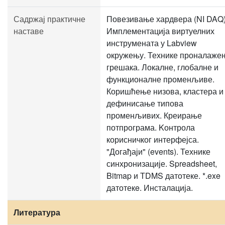
Садржај практичне
Повезивање хардвера (NI DAQ)
наставе
Имплементација виртуелних
инструмената у Labview
окружењу. Технике проналаже
грешака. Локалне, глобалне и
функционалне променљиве.
Коришћење низова, кластера и
дефинисање типова
променљивих. Креирање
потпрограма. Kонтрола
корисничког интерфејса.
"Догађаји" (events). Технике
синхронизације. Spreadsheet,
Bitmap и ТDMS датотеке. *.exe
датотекe. Инсталација.
Литература