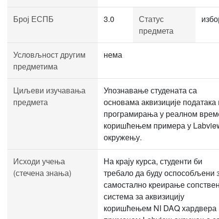
Број ЕСПБ
3.0
Статус
избо
предмета
Условљност другим
нема
предметима
Циљеви изучавања
Упознавање студената са
предмета
основама аквизиције података 
програмирања у реалном врем
коришћењем примера у Labvie
окружењу.
Исходи учења
На крају курса, студенти би
(стечена знања)
требало да буду оспособљени 
самостално креирање сопстве
система за аквизицију
коришћењем NI DAQ хардвера 