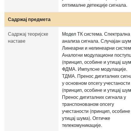
оптималне детекције сигнала.
Садржај предмета
Садржај теоријске
Модел ТК система. Спектрална
наставе
анализа сигнала. Случајан шум
Линеарни и нелинеарни систем
Аналогни модулациони поступ
(принцип, особине и утицај шум
ФДМА. Импулсне модулације.
ТДМА. Пренос дигиталних сигн
у основном опсегу учестаности
(принцип, особине и утицај шум
Пренос дигиталних сигнала у
транспонованом опсегу
учестаности (принцип, особине
утицај шума). Оптичке
телекомуникације.