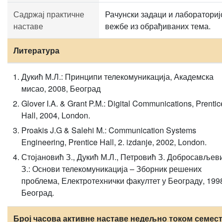
Садржај практичне
Рачунски задаци и лабораториј
наставе
вежбе из обрађиваних тема.
Литература
Дукић М.Л.: Принципи телекомуникација, Академска
мисао, 2008, Београд
Glover I.A. & Grant P.M.: Digital Communications, Prentic
Hall, 2004, London.
Proakis J.G & Salehi M.: Communication Systems
Engineering, Prentice Hall, 2. izdanje, 2002, London.
Стојановић З., Дукић М.Л., Петровић З. Добросављев
З.: Основи телекомуникација – Зборник решених
проблема, Електротехнички факултет у Београду, 199
Београд.
Број часова активне наставе недељно током семест