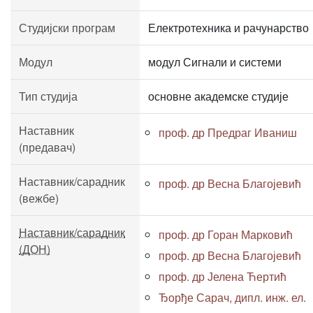
Студијски програм
Електротехника и рачунарство
Модул
модул Сигнали и системи
Тип студија
основне академске студије
Наставник
проф. др Предраг Иваниш
(предавач)
Наставник/сарадник
проф. др Весна Благојевић
(вежбе)
Наставник/сарадник
проф. др Горан Марковић
(ДОН)
проф. др Весна Благојевић
проф. др Јелена Ћертић
Ђорђе Сарач, дипл. инж. ел.