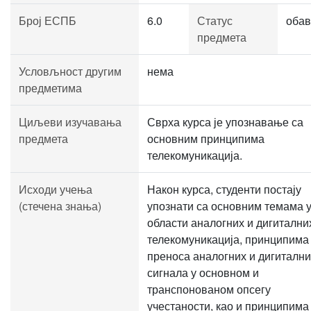
Број ЕСПБ
6.0
Статус
обав
предмета
Условљност другим
нема
предметима
Циљеви изучавања
Сврха курса је упознавање са
предмета
основним принципима
телекомуникација.
Исходи учења
Након курса, студенти постају
(стечена знања)
упознати са основним темама 
области аналогних и дигитални
телекомуникација, принципима
преноса аналогних и дигитални
сигнала у основном и
транспонованом опсегу
учестаности, као и принципима