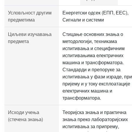
Условљност другим
Енергетски одсек (ЕПП, ЕЕС),
предметима
Сигнали и системи
Циљеви изучавања
Стицање основних знања о
предмета
методологији, техникама
испитивања и специфичним
испитивањима електричних
машина и трансформатора.
Стандарди и препоруке за
испитивања у фази израде, при
пријему и у току експлоатације
електричних машина и
трансформатора.
Исходи учења
Теоријска знања и практична
(стечена знања)
знања преко лабораторијских
испитивања за припрему,