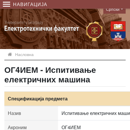
НАВИГАЦИЈА
Српски
Language
Насловна
ОГ4ИЕМ - Испитивање
електричних машина
Спецификација предмета
Назив
Испитивање електричних маш
Акроним
ОГ4ИЕМ