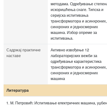
методама. Одређивање степен
искоришћења снаге. Типска и
серијска испитивања
трансформатора и асинхроних,
синхроних и једносмерних
машина. Избор опреме за
испитивања.
Садржај практичне
Активно извођење 12
наставе
лабораторијских вежби за
одређивање карактеристика
трансформатора и асинхроних,
синхроних и једносмерних
машина
Литература
М. Петровић: Испитивање електричних машина, уџбе