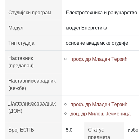
Студијски програм
Електротехника и рачунарство
Модул
модул Енергетика
Тип студија
основне академске студије
Наставник
проф. др Младен Терзић
(предавач)
Наставник/сарадник
(вежбе)
Наставник/сарадник
проф. др Младен Терзић
(ДОН)
доц. др Милош Јечменица
Број ЕСПБ
5.0
Статус
избо
предмета