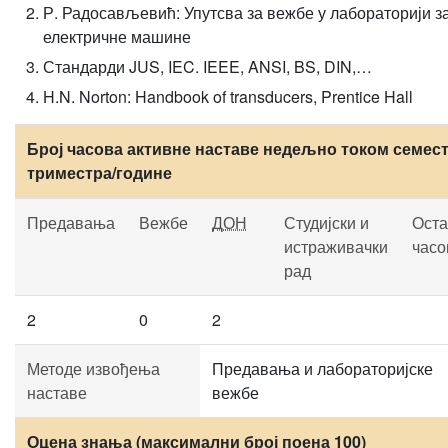
Р. Радосављевић: Упутсва за вежбе у лабораторији з
електричне машине
Стандарди JUS, IEC. IEEE, ANSI, BS, DIN,…
H.N. Norton: Handbook of transducers, Prentice Hall
Број часова активне наставе недељно током семест
триместра/године
Предавања
Вежбе
ДОН
Студијски и
Оста
истраживачки
часо
рад
2
0
2
Методе извођења
Предавања и лабораторијске
наставе
вежбе
Оцена знања (максимални број поена 100)