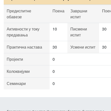
Предиспитне
Поена
Завршни
Пое
обавезе
испит
Активности у току
10
Писмени
30
предавања
испит
Практична настава
30
Усмени испит
30
Пројекти
0
Колоквијуми
0
Семинари
0