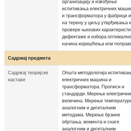
организацију и извођење
испитивања електричних маши
и трансформатора у фабрици 
на терену у циљу утврђивања 
провере њихових карактеристи
дефектаже и избора оптимално
начина коришћења или поправ
Садржај предмета
Садржај теоријске
Општа методологија испитива
наставе
електричних машина и
трансформатора. Прописи и
стандарди. Мерење електрични
величина. Мерење температур
аналогним и дигиталним
методама. Мерење брзине
обртања, момента и снаге
аналогним и дигиталним