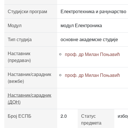
Студијски програм
Електротехника и рачунарство
Модул
модул Електроника
Тип студија
основне академске студије
Наставник
проф. др Милан Поњавић
(предавач)
Наставник/сарадник
проф. др Милан Поњавић
(вежбе)
Наставник/сарадник
(ДОН)
Број ЕСПБ
2.0
Статус
избо
предмета