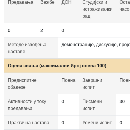
Предавања
Вежбе
ДОН
Студијски и
Оста
истраживачки
часо
рад
0
2
0
Методе извођења
демонстрације, дискусије, прој
наставе
Оцена знања (максимални број поена 100)
Предиспитне
Поена
Завршни
Пое
обавезе
испит
Активности у току
0
Писмени
30
предавања
испит
Практична настава
0
Усмени испит
0