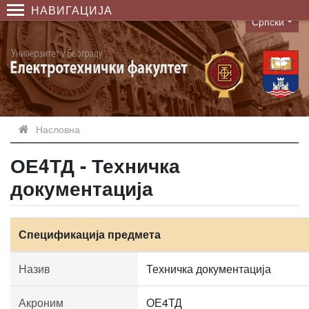
НАВИГАЦИЈА
Српски
Language
Насловна
ОЕ4ТД - Техничка
документација
Спецификација предмета
Назив
Техничка документација
Акроним
ОЕ4ТД