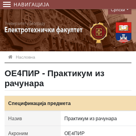
НАВИГАЦИЈА
Српски
Language
Насловна
ОЕ4ПИР - Практикум из
рачунара
Спецификација предмета
Назив
Практикум из рачунара
Акроним
ОЕ4ПИР