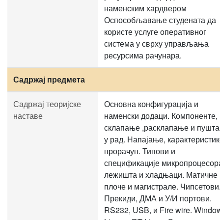
наменским хардвером
Оспособљавање студената да
користе услуге оперативног
система у сврху управљања
ресурсима рачунара.
Садржај предмета
Садржај теоријске
Основна конфигурација и
наставе
наменски додаци. Компоненте,
склапање ,расклапање и пушт
у рад. Напајање, карактеристик
прорачун. Типови и
спецификације микропроцесор
лежишта и хладњаци. Матичне
плоче и магистрале. Чипсетови
Прекиди, ДМА и У/И портови.
RS232, USB, и Fire wire. Windo