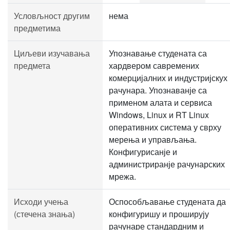
Условљност другим
нема
предметима
Циљеви изучавања
Упознавање студената са
предмета
хардвером савремених
комерцијалних и индустријскух
рачунара. Упознаванје са
применом алата и сервиса
Windows, Linux и RT Linux
оперативних система у сврху
мерења и управљања.
Конфигурисанје и
администриранје рачунарских
мрежа.
Исходи учења
Оспособљавање студената да
(стечена знања)
конфигуришу и проширују
рачунаре стандардним и