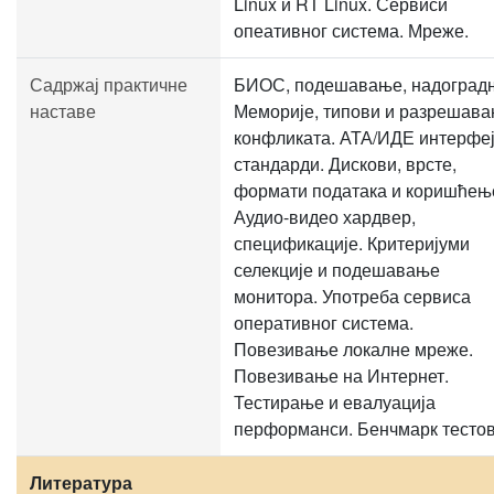
Linux и RT Linux. Сервиси
опеативног система. Мреже.
Садржај практичне
БИОС, подешавање, надоград
наставе
Меморије, типови и разрешав
конфликата. АТА/ИДЕ интерфеј
стандарди. Дискови, врсте,
формати података и коришћењ
Аудио-видео хардвер,
спецификације. Критеријуми
селекције и подешавање
монитора. Употреба сервиса
оперативног система.
Повезивање локалне мреже.
Повезивање на Интернет.
Тестирање и евалуација
перформанси. Бенчмарк тестов
Литература