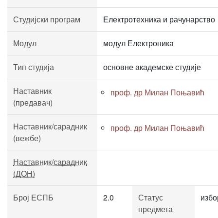
Студијски програм
Електротехника и рачунарство
Модул
модул Електроника
Тип студија
основне академске студије
Наставник
проф. др Милан Поњавић
(предавач)
Наставник/сарадник
проф. др Милан Поњавић
(вежбе)
Наставник/сарадник
(ДОН)
Број ЕСПБ
2.0
Статус
избо
предмета