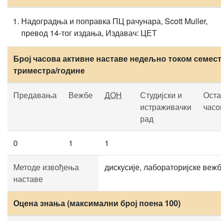
Надоградња и поправка ПЦ рачунара, Scott Muller,
превод 14-тог издања, Издавач: ЦЕТ
Број часова активне наставе недељно током семест
триместра/године
Предавања
Вежбе
ДОН
Студијски и
Оста
истраживачки
часо
рад
0
1
1
Методе извођења
дискусије, лабораторијске веж
наставе
Оцена знања (максимални број поена 100)