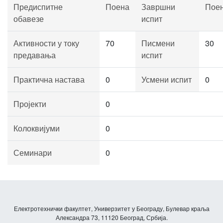
Предиспитне
Поена
Завршни
Пое
обавезе
испит
Активности у току
70
Писмени
30
предавања
испит
Практична настава
0
Усмени испит
0
Пројекти
0
Колоквијуми
0
Семинари
0
Електротехнички факултет, Универзитет у Београду, Булевар краља
Александра 73, 11120 Београд, Србија.