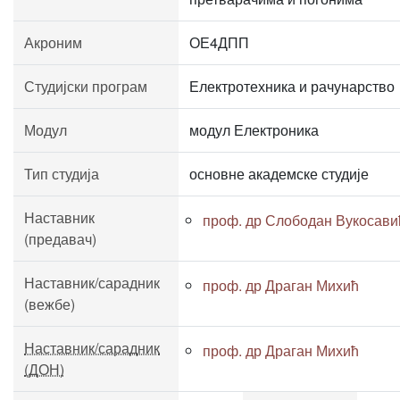
Акроним
ОЕ4ДПП
Студијски програм
Електротехника и рачунарство
Модул
модул Електроника
Тип студија
основне академске студије
Наставник
проф. др Слободан Вукосави
(предавач)
Наставник/сарадник
проф. др Драган Михић
(вежбе)
Наставник/сарадник
проф. др Драган Михић
(ДОН)