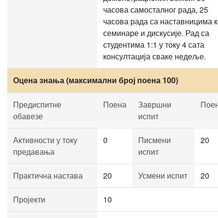
часова самосталног рада, 25
часова рада са наставницима к
семинаре и дискусије. Рад са
студентима 1:1 у току 4 сата
консултација сваке недеље.
Оцена знања (максимални број поена 100)
Предиспитне
Поена
Завршни
Пое
обавезе
испит
Активности у току
0
Писмени
20
предавања
испит
Практична настава
20
Усмени испит
20
Пројекти
10