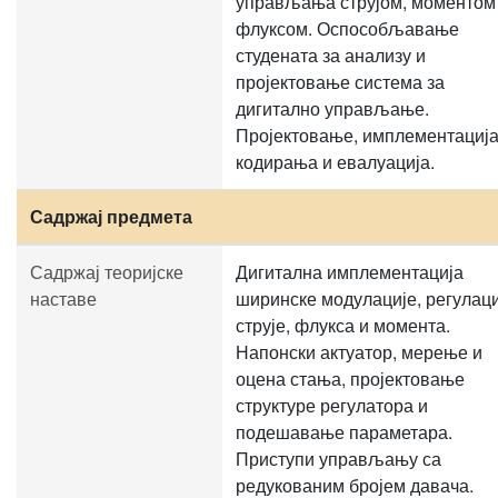
управљања струјом, моментом
флуксом. Оспособљавање
студената за анализу и
пројектовање система за
дигитално управљање.
Пројектовање, имплементација
кодирања и евалуација.
Садржај предмета
Садржај теоријске
Дигитална имплементација
наставе
ширинске модулације, регулаци
струје, флукса и момента.
Напонски актуатор, мерење и
оцена стања, пројектовање
структуре регулатора и
подешавање параметара.
Приступи управљању са
редукованим бројем давача.