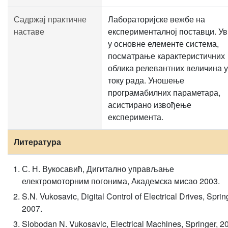
Садржај практичне
Лабораторијске вежбе на
наставе
експерименталној поставци. У
у основне елементе система,
посматрање карактеристичних
облика релевантних величина у
току рада. Уношење
програмабилних параметара,
асистирано извођење
експеримента.
Литература
С. Н. Вукосавић, Дигитално управљање
електромоторним погонима, Академска мисао 2003.
S.N. Vukosavic, Digital Control of Electrical Drives, Sprin
2007.
Slobodan N. Vukosavic, Electrical Machines, Springer, 2