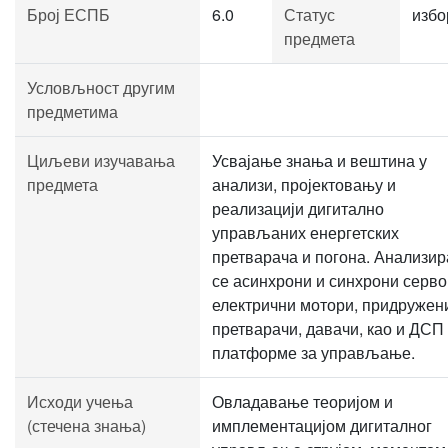
Број ЕСПБ
6.0
Статус
избо
предмета
Условљност другим
предметима
Циљеви изучавања
Усвајање знања и вештина у
предмета
анализи, пројектовању и
реализацији дигитално
управљаних енергетских
претварача и погона. Анализир
се асинхрони и синхрони серво
електрични мотори, придружен
претварачи, давачи, као и ДСП
платформе за управљање.
Исходи учења
Овладавање теоријом и
(стечена знања)
имплементацијом дигиталног