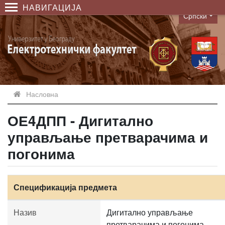
НАВИГАЦИЈА
Српски
Language
Насловна
ОЕ4ДПП - Дигитално
управљање претварачима и
погонима
Спецификација предмета
Назив
Дигитално управљање
претварачима и погонима