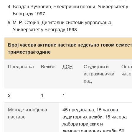
Владан Вучковић, Електрични погони, Универзитет у
Београду 1997.
М. Р. Стојић, Дигитални системи управљања,
Универзитет у Београду 1998.
Број часова активне наставе недељно током семест
триместра/године
Предавања
Вежбе
ДОН
Студијски и
Оста
истраживачки
часо
рад
2
1
1
Методе извођења
45 предавања, 15 часова
наставе
аудиторних вежби. 15 часова
лабораторијских и
демонстрационих вежби. 50