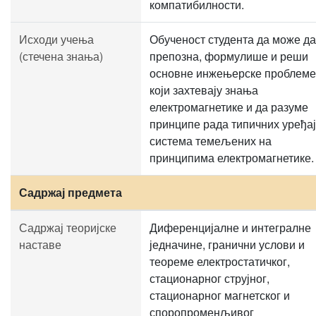
компатибилности.
Исходи учења
Обученост студента да може да
(стечена знања)
препозна, формулише и реши
основне инжењерске проблеме
који захтевају знања
електромагнетике и да разуме
принципе рада типичних уређај
система темељених на
принципима електромагнетике.
Садржај предмета
Садржај теоријске
Диференцијалне и интегралне
наставе
једначине, гранични услови и
теореме електростатичког,
стационарног струјног,
стационарног магнетског и
споропроменљивог