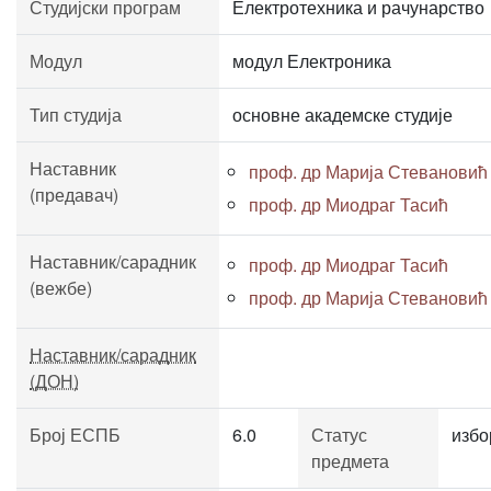
Студијски програм
Електротехника и рачунарство
Модул
модул Електроника
Тип студија
основне академске студије
Наставник
проф. др Марија Стевановић
(предавач)
проф. др Миодраг Тасић
Наставник/сарадник
проф. др Миодраг Тасић
(вежбе)
проф. др Марија Стевановић
Наставник/сарадник
(ДОН)
Број ЕСПБ
6.0
Статус
избо
предмета