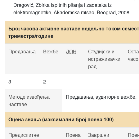
Dragović, Zbirka ispitnih pitanja i zadataka iz
elektromagnetike, Akademska misao, Beograd, 2008.
Број часова активне наставе недељно током семест
триместра/године
Предавања
Вежбе
ДОН
Студијски и
Оста
истраживачки
часо
рад
3
2
Методе извођења
Предавања, аудиторне вежбе.
наставе
Оцена знања (максимални број поена 100)
Предиспитне
Поена
Завршни
Пое