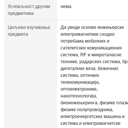
Условљност другим
нема
предметима
Циљеви изучавања
Да уведе основе инжењерске
предмета
електромагнетике сходно
потребама мобилних и
сателитских комуникационих
система, RF и микроталасне
технике, радарских система, бр
дигиталних веза, бежичних
система, оптичких
телекомуникација,
оптоелектронике,
нанотехнологија,
биоинжењеринга, физике плаз
физике полупроводника,
електроенергетских машина и
система и електромагнетске