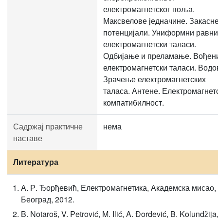
електромагнетског поља.
Максвелове једначине. Закасн
потенцијали. Униформни равни
електромагнетски таласи.
Одбијање и преламање. Вођен
електромагнетски таласи. Водо
Зрачење електромагнетских
таласа. Антене. Електромагнет
компатибилност.
Садржај практичне
нема
наставе
Литература
А. Р. Ђорђевић, Електромагнетика, Академска мисао,
Београд, 2012.
B. Notaroš, V. Petrović, M. Ilić, A. Đorđević, B. Kolundžija