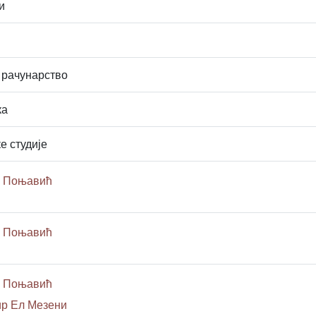
и
 рачунарство
ка
е студије
н Поњавић
н Поњавић
н Поњавић
ир Ел Мезени