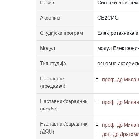
Назив
Сигнали и систем
Акроним
ОЕ2СИС
Студијски програм
Електротехника и
Модул
модул Електрони
Тип студија
основне академск
Наставник
проф. др Мила
(предавач)
Наставник/сарадник
проф. др Мила
(вежбе)
Наставник/сарадник
проф. др Мила
(ДОН)
доц. др Драгом