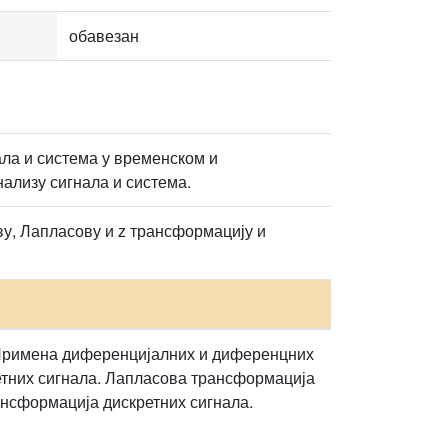
обавезан
ла и система у временском и
ализу сигнала и система.
ву, Лапласову и z трансформацију и
 Примена диференцијалних и диференцних
етних сигнала. Лапласова трансформација
ансформација дискретних сигнала.