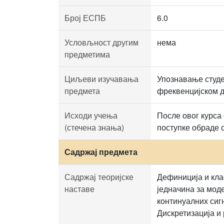
Број ЕСПБ
6.0
Условљност другим
нема
предметима
Циљеви изучавања
Упознавање студе
предмета
фреквенцијском д
Исходи учења
После овог курса
(стечена знања)
поступке обраде 
Садржај предмета
Садржај теоријске
Дефиниција и кла
наставе
једначина за мод
континуалних сиг
Дискретизација и