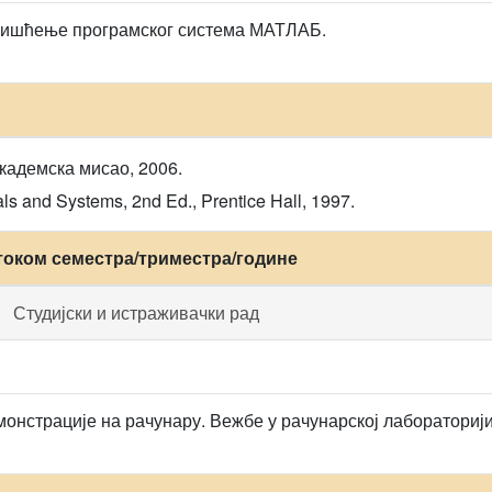
ришћење програмског система МАТЛАБ.
кадемска мисао, 2006.
ls and Systems, 2nd Ed., Prentice Hall, 1997.
током семестра/триместра/године
Студијски и истраживачки рад
онстрације на рачунару. Вежбе у рачунарској лабораторији