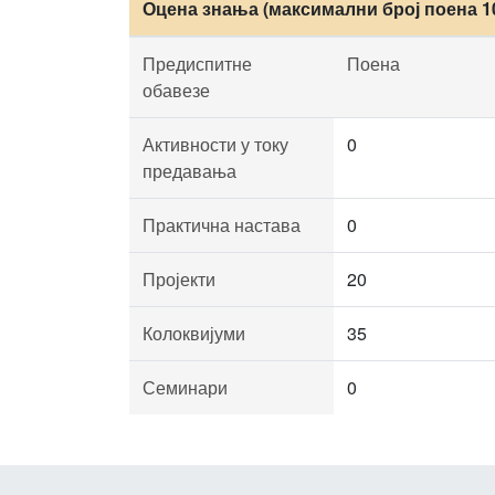
Оцена знања (максимални број поена 1
Предиспитне
Поена
обавезе
Активности у току
0
предавања
Практична настава
0
Пројекти
20
Колоквијуми
35
Семинари
0