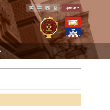
Српски
Language
А