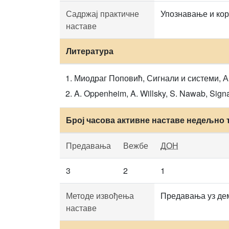
Садржај практичне
Упознавање и ко
наставе
Литература
Миодраг Поповић, Сигнали и системи, А
A. Oppenheim, A. Willsky, S. Nawab, Signa
Број часова активне наставе недељно 
Предавања
Вежбе
ДОН
3
2
1
Методе извођења
Предавања уз дем
наставе