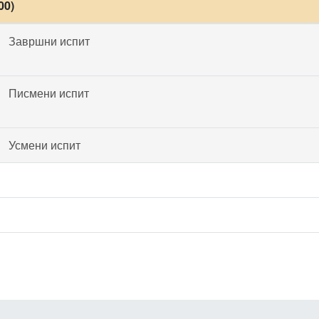
00)
Завршни испит
Писмени испит
Усмени испит