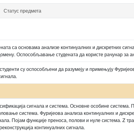
Статус предмета
ната са основама анализе континуалних и дискретних сигна
омену. Оспособљавање студената да користе рачунар за ан
 студенти су оспособљени да разумеју и примењују Фуријео
сигнала.
сификација сигнала и система. Основне особине система.
еловање система. Фуријеова анализа континуалних и дискр
нала. Појам функције преноса, полови и нуле система. Z тр
 реконструкција континуалних сигнала.