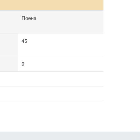
Поена
45
0