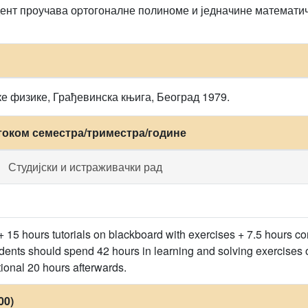
удент проучава оpтогоналне полиноме и једначине математи
е физике, Грађевинска књига, Београд 1979.
током семестра/триместра/године
Студијски и истраживачки рад
+ 15 hours tutorials on blackboard with exercises + 7.5 hours co
tudents should spend 42 hours in learning and solving exercises 
ional 20 hours afterwards.
00)