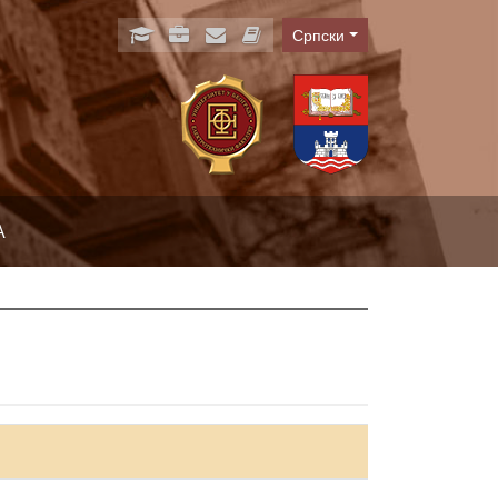
Српски
Language
А