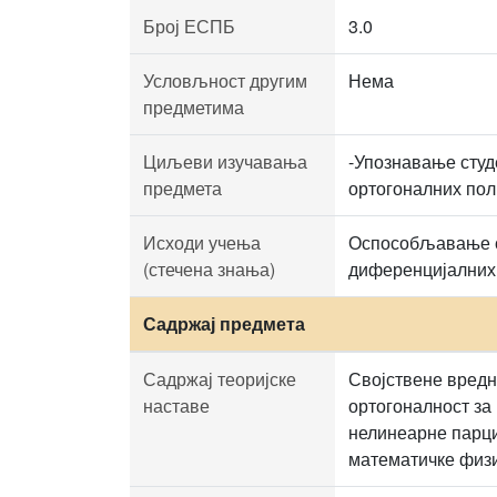
Број ЕСПБ
3.0
Условљност другим
Нема
предметима
Циљеви изучавања
-Упознавање студ
предмета
ортогоналних пол
Исходи учења
Оспособљавање с
(стечена знања)
диференцијалних
Садржај предмета
Садржај теоријске
Својствене вредн
наставе
ортогоналност за
нелинеарне парци
математичке физи