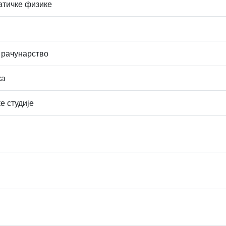
атичке физике
 рачунарство
ка
е студије