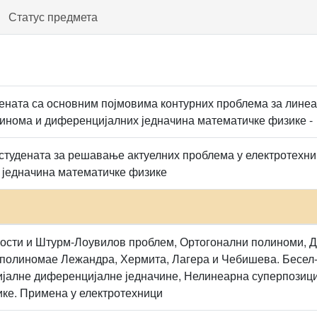
Статус предмета
ената са основним појмовима контурних проблема за лине
инома и диференцијалних једначина математичке физике -
тудената за решавање актуелних проблема у електротехни
 једначина математичке физике
ости и Штурм-Лоувилов проблем, Ортогонални полиноми, 
 полиномае Лежандра, Хермита, Лагера и Чебишева. Бесел-о
јалне диференцијалне једначине, Нелинеарна суперпозиц
ке. Примена у електротехници