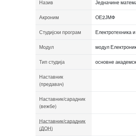
Назив
Једначине матем
Акроним
ОЕ2ЈМФ
Студијски програм
Електротехника и
Модул
модул Електрони
Тип студија
основне академск
Наставник
(предавач)
Наставник/сарадник
(вежбе)
Наставник/сарадник
(ДОН)