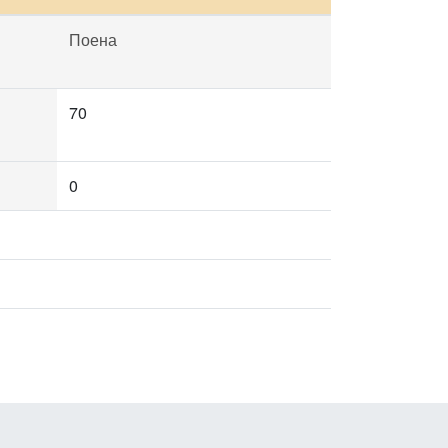
Поена
70
0