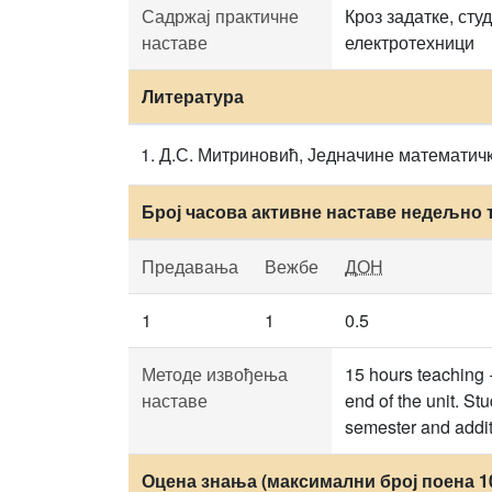
Садржај практичне
Кроз задатке, ст
наставе
електротехници
Литература
Д.С. Митриновић, Једначине математичк
Број часова активне наставе недељно 
Предавања
Вежбе
ДОН
1
1
0.5
Методе извођења
15 hours teaching 
наставе
end of the unit. S
semester and addit
Оцена знања (максимални број поена 1