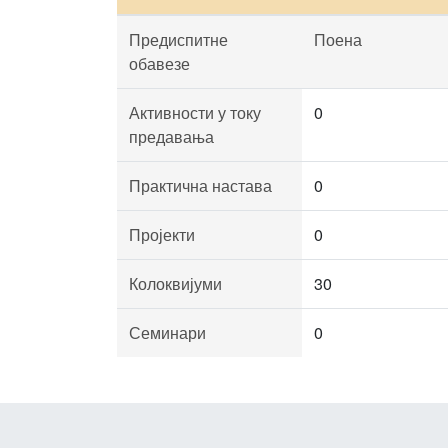
Предиспитне
Поена
обавезе
Активности у току
0
предавања
Практична настава
0
Пројекти
0
Колоквијуми
30
Семинари
0