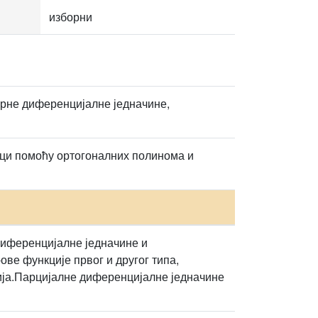
изборни
арне диференцијалне једначине,
ци помоћу ортогоналних полинома и
Диференцијалне једначине и
ве функције првог и другог типа,
ија.Парцијалне диференцијалне једначине