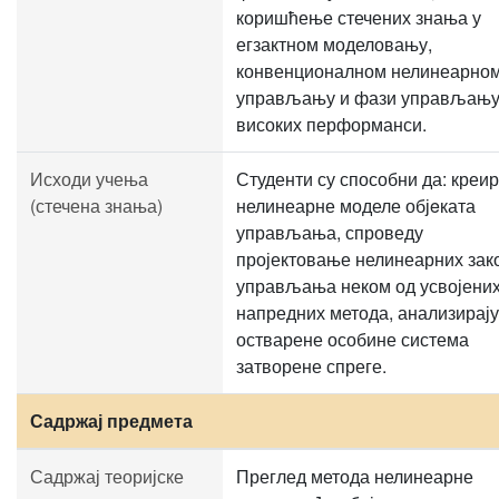
коришћење стечених знања у
егзактном моделовању,
конвенционалном нелинеарно
управљању и фази управљањ
високих перформанси.
Исходи учења
Студенти су способни да: креир
(стечена знања)
нелинеарне моделе објeката
управљања, спроведу
пројектовање нелинеарних зак
управљања неком од усвојени
напредних метода, анализирају
остварене особине система
затворене спреге.
Садржај предмета
Садржај теоријске
Преглед метода нелинеарне