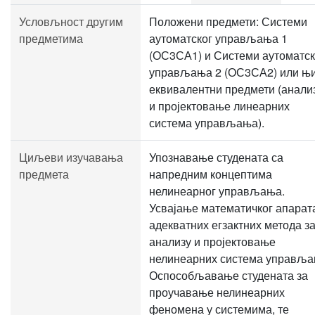
Условљност другим
Положени предмети: Системи
предметима
аутоматског управљања 1
(ОС3СА1) и Системи аутоматск
управљања 2 (ОС3СА2) или њ
еквивалентни предмети (анали
и пројектовање линеарних
система управљања).
Циљеви изучавања
Упознавање студената са
предмета
напредним концептима
нелинеарног управљања.
Усвајање математичког апарат
адекватних егзактних метода з
анализу и пројектовање
нелинеарних система управља
Оспособљавање студената за
проучавање нелинеарних
феномена у системима, те