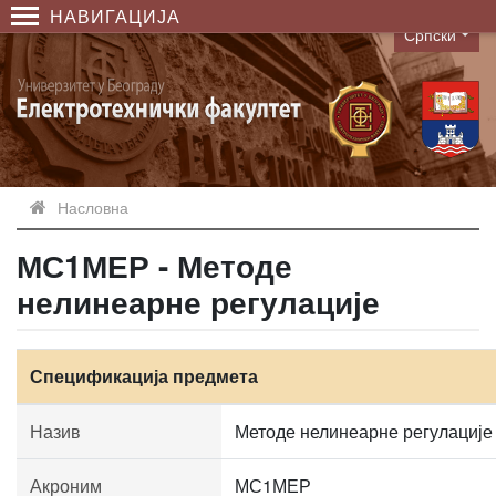
НАВИГАЦИЈА
Српски
Language
Насловна
МС1МЕР - Методе
нелинеарне регулације
Спецификација предмета
Назив
Методе нелинеарне регулације
Акроним
МС1МЕР