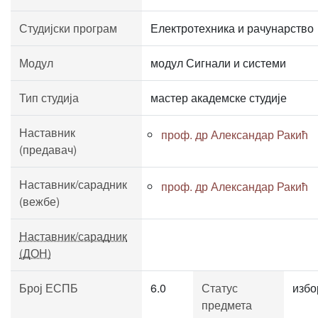
Студијски програм
Електротехника и рачунарство
Модул
модул Сигнали и системи
Тип студија
мастер академске студије
Наставник
проф. др Александар Ракић
(предавач)
Наставник/сарадник
проф. др Александар Ракић
(вежбе)
Наставник/сарадник
(ДОН)
Број ЕСПБ
6.0
Статус
избо
предмета