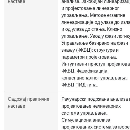
наставе
анализе. Јакобијан линеаризац
и пројектовање линеарног
управљања. Методе егзактне
линеаризације од улаза до изл
и од улаза до стања. Клизно
управљање. Увод у фази логику
Управљање базирано на фази
знању (ФКБЦ): структуре и
параметри пројектовања.
Интуитивни приступ пројектов
ФКБЦ. Фазификација
конвенционалног управљања.
ФКБЦ ПИД типа.
Садржај практичне
Рачунарски подржана анализа 
наставе
пројектовање нелинеарних
система управљања.
Симулациона анализа
пројектованих система затвор