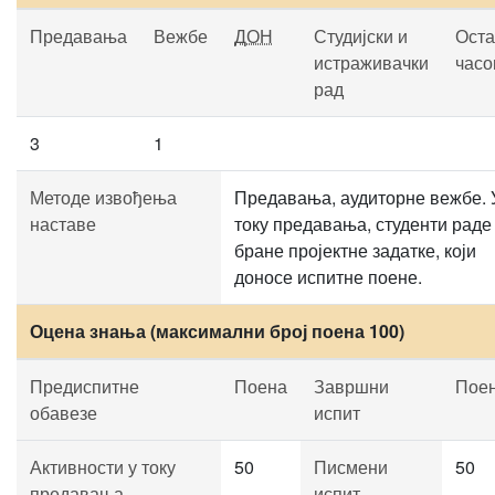
Предавања
Вежбе
ДОН
Студијски и
Оста
истраживачки
часо
рад
3
1
Методе извођења
Предавања, аудиторне вежбе. 
наставе
току предавања, студенти раде
бране пројектне задатке, који
доносе испитне поене.
Оцена знања (максимални број поена 100)
Предиспитне
Поена
Завршни
Пое
обавезе
испит
Активности у току
50
Писмени
50
предавања
испит