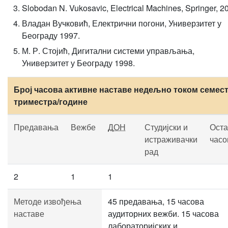
Slobodan N. Vukosavic, Electrical Machines, Springer, 2
Владан Вучковић, Електрични погони, Универзитет у
Београду 1997.
М. Р. Стојић, Дигитални системи управљања,
Универзитет у Београду 1998.
Број часова активне наставе недељно током семест
триместра/године
Предавања
Вежбе
ДОН
Студијски и
Оста
истраживачки
часо
рад
2
1
1
Методе извођења
45 предавања, 15 часова
наставе
аудиторних вежби. 15 часова
лабораторијских и