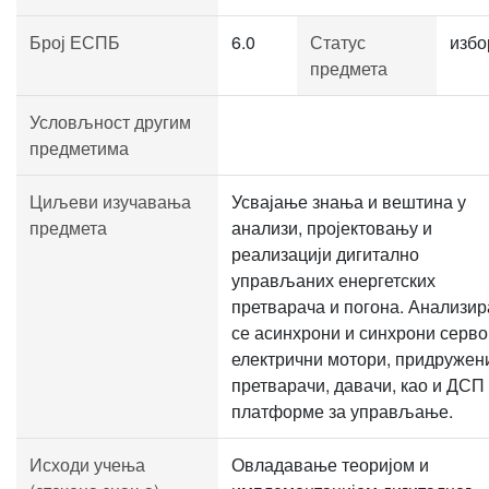
Број ЕСПБ
6.0
Статус
избо
предмета
Условљност другим
предметима
Циљеви изучавања
Усвајање знања и вештина у
предмета
анализи, пројектовању и
реализацији дигитално
управљаних енергетских
претварача и погона. Анализир
се асинхрони и синхрони серво
електрични мотори, придружен
претварачи, давачи, као и ДСП
платформе за управљање.
Исходи учења
Овладавање теоријом и