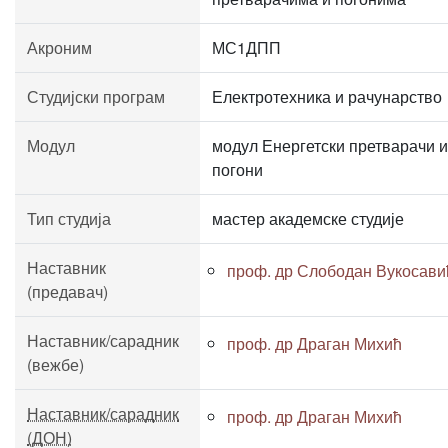
Акроним
МС1ДПП
Студијски програм
Електротехника и рачунарство
Модул
модул Енергетски претварачи и
погони
Тип студија
мастер академске студије
Наставник
проф. др Слободан Вукосави
(предавач)
Наставник/сарадник
проф. др Драган Михић
(вежбе)
Наставник/сарадник
проф. др Драган Михић
(ДОН)