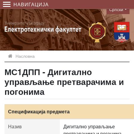
НАВИГАЦИЈА
Српски
Language
Насловна
МС1ДПП - Дигитално
управљање претварачима и
погонима
Спецификација предмета
Назив
Дигитално управљање
претварачима и погонима