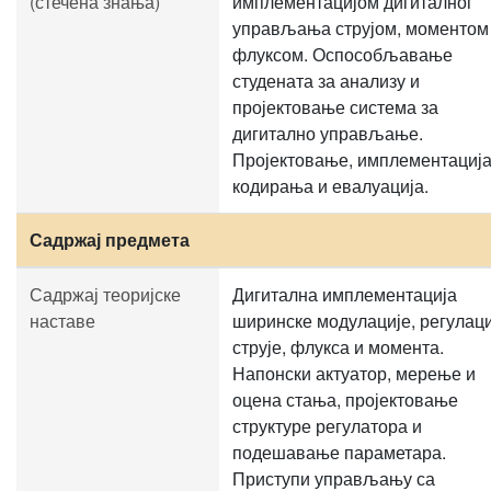
(стечена знања)
имплементацијом дигиталног
управљања струјом, моментом
флуксом. Оспособљавање
студената за анализу и
пројектовање система за
дигитално управљање.
Пројектовање, имплементација
кодирања и евалуација.
Садржај предмета
Садржај теоријске
Дигитална имплементација
наставе
ширинске модулације, регулаци
струје, флукса и момента.
Напонски актуатор, мерење и
оцена стања, пројектовање
структуре регулатора и
подешавање параметара.
Приступи управљању са