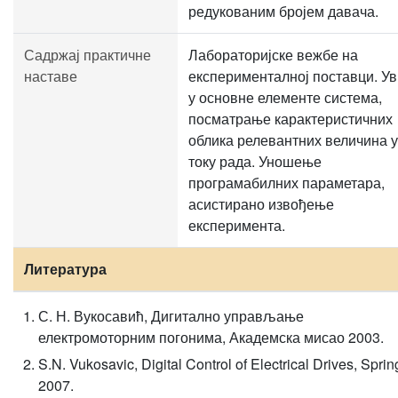
редукованим бројем давача.
Садржај практичне
Лабораторијске вежбе на
наставе
експерименталној поставци. У
у основне елементе система,
посматрање карактеристичних
облика релевантних величина у
току рада. Уношење
програмабилних параметара,
асистирано извођење
експеримента.
Литература
С. Н. Вукосавић, Дигитално управљање
електромоторним погонима, Академска мисао 2003.
S.N. Vukosavic, Digital Control of Electrical Drives, Sprin
2007.