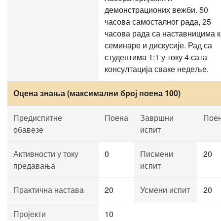
демонстрационих вежби. 50
часова самосталног рада, 25
часова рада са наставницима к
семинаре и дискусије. Рад са
студентима 1:1 у току 4 сата
консултација сваке недеље.
Оцена знања (максимални број поена 100)
Предиспитне
Поена
Завршни
Пое
обавезе
испит
Активности у току
0
Писмени
20
предавања
испит
Практична настава
20
Усмени испит
20
Пројекти
10