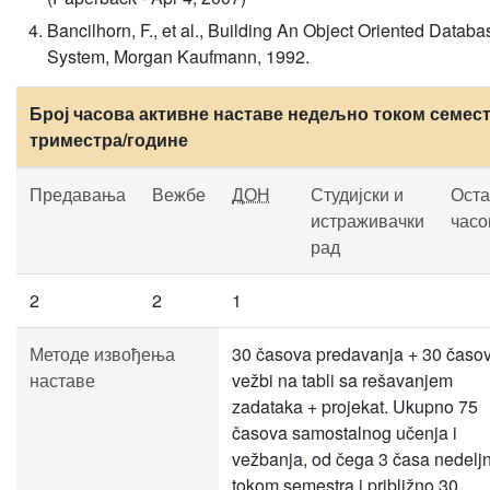
Bancilhorn, F., et al., Building An Object Oriented Databa
System, Morgan Kaufmann, 1992.
Број часова активне наставе недељно током семест
триместра/године
Предавања
Вежбе
ДОН
Студијски и
Оста
истраживачки
часо
рад
2
2
1
Методе извођења
30 časova predavanja + 30 časo
наставе
vežbi na tabli sa rešavanjem
zadataka + projekat. Ukupno 75
časova samostalnog učenja i
vežbanja, od čega 3 časa nedelj
tokom semestra i približno 30