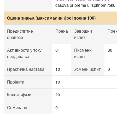
časova pripreme u ispitnom roku.
Оцена знања (максимални број поена 100)
Предиспитне
Поена
Завршни
Пое
обавезе
испит
Активности у току
0
Писмени
60
предавања
испит
Практична настава
10
Усмени испит
0
Пројекти
10
Колоквијуми
20
Семинари
0