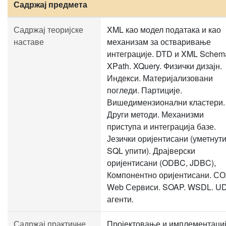
Садржај предмета
Садржај теоријске
XML као модел података и као
наставе
механизам за остваривање
интеграције. DTD и XML Schem
XPath. XQuery. Физички дизајн.
Индекси. Материјализовани
погледи. Партиције.
Вишедимензионални кластери.
Други методи. Механизми
приступа и интеграција базе.
Језички оријентисани (уметнут
SQL упити). Драјверски
оријентисани (ODBC, JDBC),
Компонентно оријентисани. СО
Web Сервиси. SOAP. WSDL. UD
агенти.
Садржај практичне
Пројектовање и имплементаци