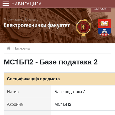
НАВИГАЦИЈА
Српски
Language
Насловна
МС1БП2 - Базе података 2
Спецификација предмета
Назив
Базе података 2
Акроним
МС1БП2