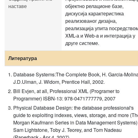
наставе
објектно релационе базе,
дискусија карактеристика
реализованог дизајна,
реализација упита посредство
XML-а и Web-a и интеграција у
друге системе.
Литература
Database Systems:The Complete Book, H. Garcia-Molina
J.D.Ulman, J. Widom, Prentice Hall, 2002.
Bill Evjen, at all, Professional XML (Programer to
Programmer) ISBN-13: 978-0471777779, 2007
Physical Database Design: the database professional's
guide to exploiting indexes, views, storage, and more (Th
Morgan Kaufmann Series in Data Management Systems)
Sam Lightstone, Toby J. Teorey, and Tom Nadeau
(Paperback - Apr 4, 2007)