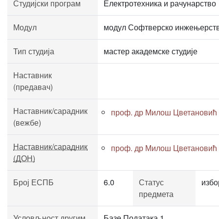
Студијски програм
Електротехника и рачунарство
Модул
модул Софтверско инжењерст
Тип студија
мастер академске студије
Наставник
(предавач)
Наставник/сарадник
проф. др Милош Цветановић
(вежбе)
Наставник/сарадник
проф. др Милош Цветановић
(ДОН)
Број ЕСПБ
6.0
Статус
избо
предмета
Условљност другим
Базе Података 1