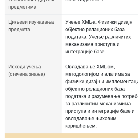
предметима
Циљеви изучавања
Учење XML-а. Физички дизајн
предмета
oбјектно релационих база
података. Учење различитих
механизама приступа и
интеграције базе.
Исходи учења
Овладавање XML-ом,
(стечена знања)
методологијом и алатима за
физички дизајн и имплементаци
oбјектно релационих база
података и разумевање потреб
за различитим механизмима
приступа и интеграције базе и
овладавање њиховим
коришћењем.