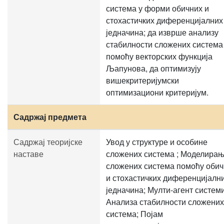
система у форми обичних и
стохастичких диференцијалних
једначина; да изврше анализу
стабилности сложених система
помоћу векторских функција
Љапунова, да оптимизују
вишекритеријумски
оптимизациони критеријум.
Садржај предмета
Садржај теоријске
Увод у структуре и особине
наставе
сложених система ; Моделира
сложених система помоћу обич
и стохастичких диференцијалн
једначина; Мулти-агент системи
Анализа стабилности сложених
система; Појам