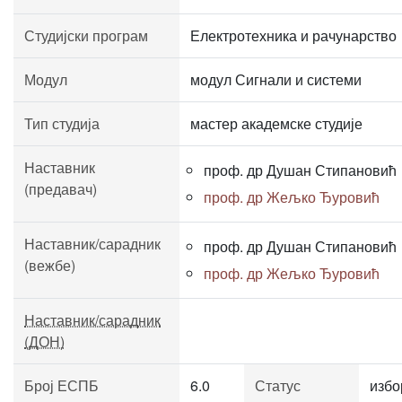
Студијски програм
Електротехника и рачунарство
Модул
модул Сигнали и системи
Тип студија
мастер академске студије
Наставник
проф. др Душан Стипановић
(предавач)
проф. др Жељко Ђуровић
Наставник/сарадник
проф. др Душан Стипановић
(вежбе)
проф. др Жељко Ђуровић
Наставник/сарадник
(ДОН)
Број ЕСПБ
6.0
Статус
избо