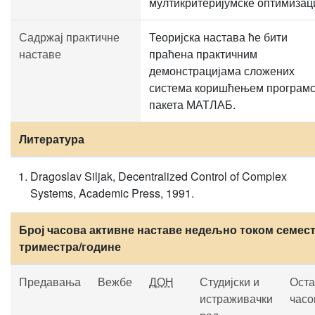
мултикритеријумске оптимизаци
Садржај практичне
Теоријска настава ће бити
наставе
праћена практичним
демонстрацијама сложених
система коришћењем програмс
пакета МАТЛАБ.
Литература
Dragoslav Siljak, Decentralized Control of Complex
Systems, Academic Press, 1991.
Број часова активне наставе недељно током семест
триместра/године
Предавања
Вежбе
ДОН
Студијски и
Оста
истраживачки
часо