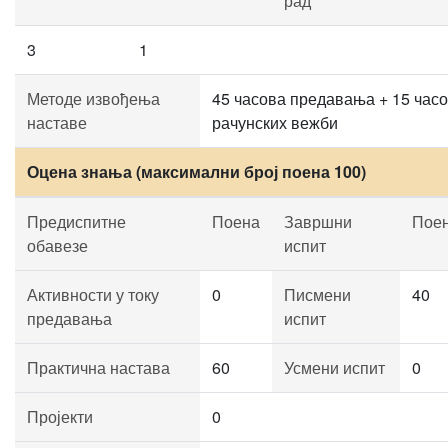
рад
3
1
Методе извођења
45 часова предавања + 15 час
наставе
рачунских вежби
Оцена знања (максимални број поена 100)
Предиспитне
Поена
Завршни
Пое
обавезе
испит
Активности у току
0
Писмени
40
предавања
испит
Практична настава
60
Усмени испит
0
Пројекти
0