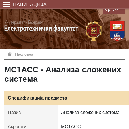
НАВИГАЦИЈА
Српски
Language
Насловна
МС1АСС - Анализа сложених
система
Спецификација предмета
Назив
Анализа сложених система
Акроним
МС1АСС