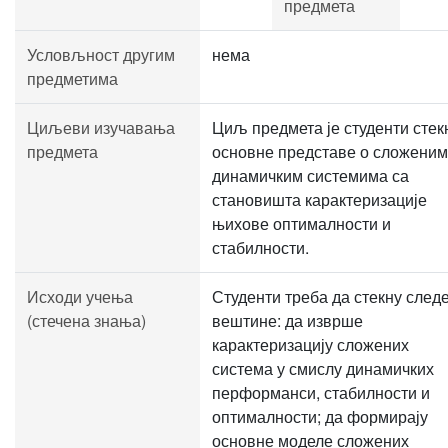
предмета
Условљност другим
нема
предметима
Циљеви изучавања
Циљ предмета је студенти стек
предмета
основне представе о сложеним
динамичким системима са
становишта карактеризације
њихове оптималности и
стабилности.
Исходи учења
Студенти треба да стекну след
(стечена знања)
вештине: да изврше
карактеризацију сложених
система у смислу динамичких
перформанси, стабилности и
оптималности; да формирају
основне моделе сложених