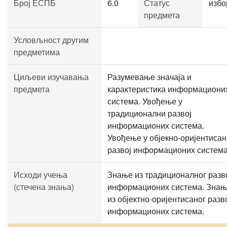
Број ЕСПБ
6.0
Статус
избо
предмета
Условљност другим
предметима
Циљеви изучавања
Разумевање значаја и
предмета
карактеристика информациони
система. Увођење у
традиционални развој
информационих система.
Увођење у објекно-оријентисан
развој информационих система
Исходи учења
Знање из традиционалног разв
(стечена знања)
информационих система. Зна
из објектно-оријентисаног разв
информационих система.