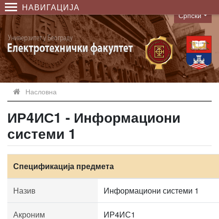
НАВИГАЦИЈА
Српски
Language
Насловна
ИР4ИС1 - Информациони
системи 1
Спецификација предмета
Назив
Информациони системи 1
Акроним
ИР4ИС1