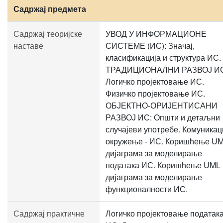
Садржај предмета
Садржај теоријске
УВОД У ИНФОРМАЦИОНЕ
наставе
СИСТЕМЕ (ИС): Значај,
класификација и структура ИС.
ТРАДИЦИОНАЛНИ РАЗВОЈ ИС
Логичко пројектовање ИС.
Физичко пројектовање ИС.
ОБЈЕКТНО-ОРИЈЕНТИСАНИ
РАЗВОЈ ИС: Општи и детаљни
случајеви употребе. Комуникац
окружење - ИС. Коришћење U
дијаграма за моделирање
података ИС. Коришћење UML
дијаграма за моделирање
функционалности ИС.
Садржај практичне
Логичко пројектовање податак