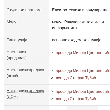
Студијски програм
Електротехника и рачунарство
Модул
модул Рачунарска техника и
информатика
Тип студија
основне академске студије
Наставник
проф. др Милош Цветановић
(предавач)
Наставник/сарадник
проф. др Милош Цветановић
(вежбе)
доц. др Стефан Тубић
Наставник/сарадник
проф. др Милош Цветановић
(ДОН)
доц. др Стефан Тубић