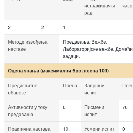
истраживачки
часо
рад
2
2
1
Методе извођења
Предавања. Вежбе.
наставе
Лабораторијске вежбе. Домаћи
ѕадаци.
Оцена знања (максимални број поена 100)
Предиспитне
Поена
Завршни
Пое
обавезе
испит
Активности у току
0
Писмени
70
предавања
испит
Практична настава
10
Усмени испит
0