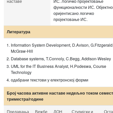
наставе
ИС. Логичко пројектовање
функционалности ИС. Објектно
оријентисано логичко
пројектовање ИС.
Литература
Information System Development, D.Avison, G.Fitzgerald
McGraw-Hill
Database systems, T.Connoly, C.Begg, Addison-Wesley
UML for the IT Business Analyst, H.Podeswa, Course
Technology
одабрани текстови у електронској форми
Број часова активне наставе недељно током семест
триместра/године
Предавања
Вежбе
ДОН
Студијски и
Оста