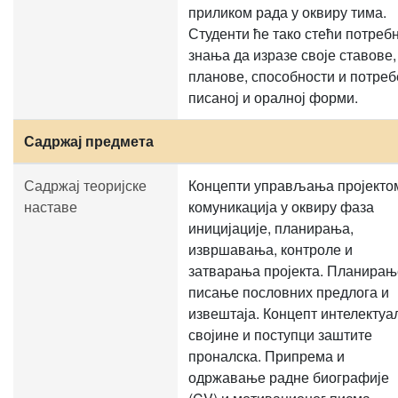
приликом рада у оквиру тима.
Студенти ће тако стећи потреб
знања да изразе своје ставове,
планове, способности и потреб
писаној и оралној форми.
Садржај предмета
Садржај теоријске
Концепти управљања пројекто
наставе
комуникација у оквиру фаза
иницијације, планирања,
извршавања, контроле и
затварања пројекта. Планирањ
писање пословних предлога и
извештаја. Концепт интелектуа
својине и поступци заштите
проналска. Припрема и
одржавање радне биографије