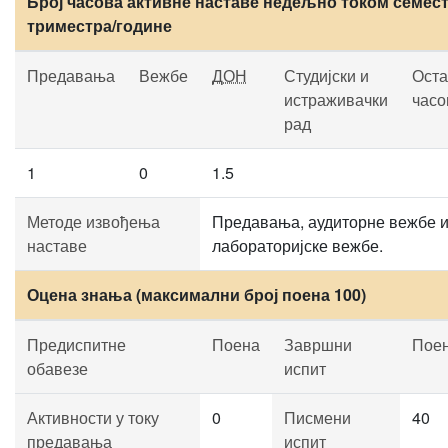
Број часова активне наставе недељно током семест
триместра/године
Предавања
Вежбе
ДОН
Студијски и
Оста
истраживачки
часо
рад
1
0
1.5
Методе извођења
Предавања, аудиторне вежбе 
наставе
лабораторијске вежбе.
Оцена знања (максимални број поена 100)
Предиспитне
Поена
Завршни
Пое
обавезе
испит
Активности у току
0
Писмени
40
предавања
испит