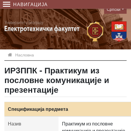
НАВИГАЦИЈА
Српски
Language
Насловна
ИР3ППК - Практикум из
пословне комуникације и
презентације
Спецификација предмета
Назив
Практикум из пословне
комуникације и презентације