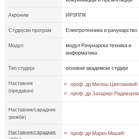
Акроним
ИР3ППК
Студијски програм
Електротехника и рачунарство
Модул
модул Рачунарска техника и
информатика
Тип студија
основне академске студије
Наставник
проф. др Милош Цветановић
(предавач)
проф. др Захарије Радивојев
Наставник/сарадник
(вежбе)
Наставник/сарадник
проф. др Марко Мишић