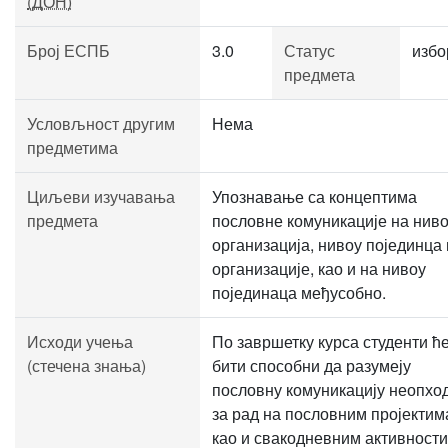
(ДОН)
Број ЕСПБ
3.0
Статус
избо
предмета
Условљност другим
Нема
предметима
Циљеви изучавања
Упознавање са концептима
предмета
пословне комуникације на нив
организација, нивоу појединца 
организације, као и на нивоу
појединаца међусобно.
Исходи учења
По завршетку курса студенти ћ
(стечена знања)
бити способни да разумеју
пословну комуникацију неопхо
за рад на пословним пројектим
као и свакодневним активност