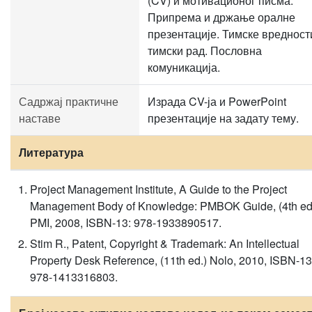
(CV) и мотивационог писма.
Припрема и држање оралне
презентације. Тимске вредност
тимски рад. Пословна
комуникација.
Садржај практичне
Израда CV-ја и PowerPoint
наставе
презентације на задату тему.
Литература
Project Management Institute, A Guide to the Project
Management Body of Knowledge: PMBOK Guide, (4th ed
PMI, 2008, ISBN-13: 978-1933890517.
Stim R., Patent, Copyright & Trademark: An Intellectual
Property Desk Reference, (11th ed.) Nolo, 2010, ISBN-13
978-1413316803.