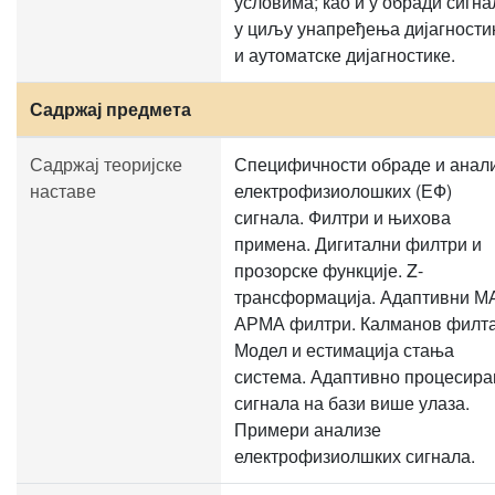
условима; као и у обради сигна
у циљу унапређења дијагности
и аутоматске дијагностике.
Садржај предмета
Садржај теоријске
Специфичности обраде и анал
наставе
електрофизиолошких (ЕФ)
сигнала. Филтри и њихова
примена. Дигитални филтри и
прозорске функције. Z-
трансформација. Адаптивни М
АРМА филтри. Калманов филта
Модел и естимација стања
система. Адаптивно процесир
сигнала на бази више улаза.
Примери анализе
електрофизиолшких сигнала.