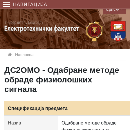
НАВИГАЦИЈА
Српски
Language
Насловна
ДС2ОМО - Одабране методе
обраде физиолошких
сигнала
Спецификација предмета
Назив
Одабране методе обраде
физиолошких сигнала