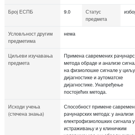
Број ЕСПБ
9.0
Статус
избо
предмета
Условљност другим
нема
предметима
Циљеви изучавања
Примена савремених рачунарс
предмета
метода обраде и анализе сигна
на физиолошке сигналe у циљу
дијагностике и аутоматске
дијагностике. Унапређење
постојећих метода.
Исходи учења
Способност примене савремен
(стечена знања)
рачунарских метода: у анализи
електрофизиолошких сигнала у
истраживању и у клиничким