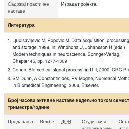
Садржај практичне
Израда пројекта.
наставе
Литература
Ljubisavljevic M, Popovic M. Data acquisition, processin
and storage. 1999, In: Windhorst U, Johansson H (eds.)
Modern techniques in neuroscience. Springer-Verlag,
Chapter 45, pp. 1277-1309
Cohen, Biomedical signal processing I i II, 2000, CRC Pr
SM Dunn, A Constantinides, PV Moghe, Numerical Meth
in Biomedical Engineering, 2006, Elsevier.
Број часова активне наставе недељно током семест
триместра/године
Предавања
Вежбе
ДОН
Студијски и
Оста
истраживачки
часо