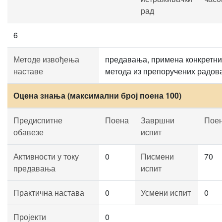
рад
6
Методе извођења
предавања, примена конкретни
наставе
метода из препоручених радова
Оцена знања (максимални број поена 100)
Предиспитне
Поена
Завршни
Пое
обавезе
испит
Активности у току
0
Писмени
70
предавања
испит
Практична настава
0
Усмени испит
0
Пројекти
0