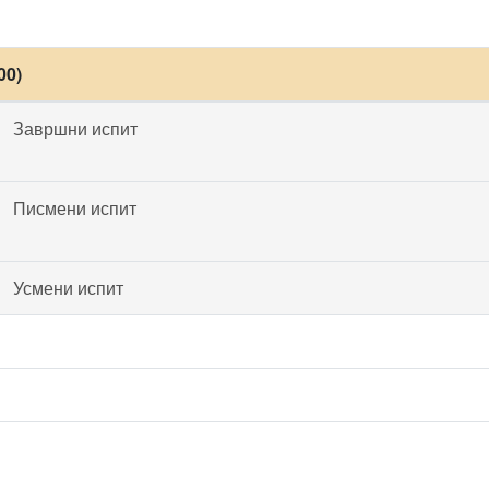
00)
Завршни испит
Писмени испит
Усмени испит