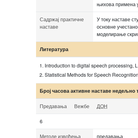
њихова примена 
Садржај практичне
У току наставе ст
наставе
основне учестанос
моделирање скри
Литература
Introduction to digital speech processing, 
Statistical Methods for Speech Recognition
Број часова активне наставе недељно 
Предавања
Вежбе
ДОН
6
Методе извођења
предавања