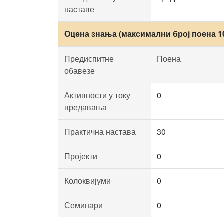
наставе
Оцена знања (максимални број поена 1
Предиспитне
Поена
обавезе
Активности у току
0
предавања
Практична настава
30
Пројекти
0
Колоквијуми
0
Семинари
0