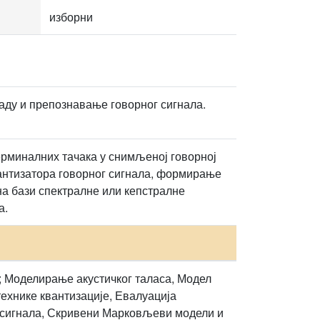
изборни
аду и препознавање говорног сигнала.
ерминалних тачака у снимљеној говорној
вантизатора говорног сигнала, формирање
на бази спектралне или кепстралне
а.
; Моделирање акустичког таласа, Модел
ехнике квантизације, Евалуација
 сигнала, Скривени Марковљеви модели и