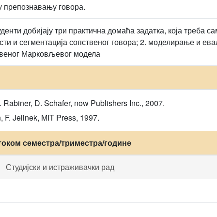
у препознавању говора.
уденти добијају три практична домаћа задатка, која треба с
ти и сегментација сопственог говора; 2. моделирање и евал
веног Марковљевог модела
L. Rabiner, D. Schafer, now Publishers Inc., 2007.
, F. Jelinek, MIT Press, 1997.
током семестра/триместра/године
Студијски и истраживачки рад