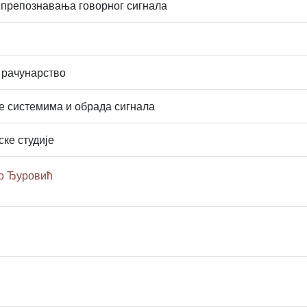
 препознавања говорног сигнала
 рачунарство
 системима и обрада сигнала
ске студије
о Ђуровић