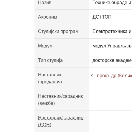
Назив
Технике обраде и
Акроним
ДС1ТОП
Студијски програм
Електротехника и
Модул
модул Управљање
Тип студија
докторске академ
Наставник
проф. др Жељк
(предавач)
Наставник/сарадник
(вежбе)
Наставник/сарадник
(ДОН)