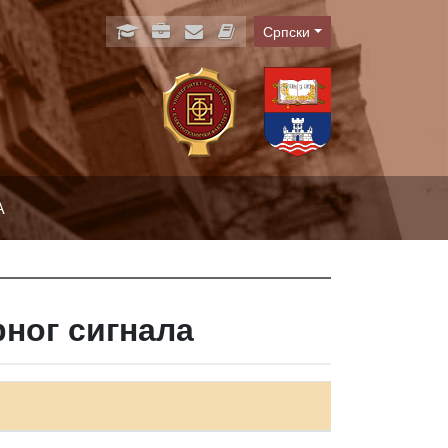
Српски
Language
А
ног сигнала