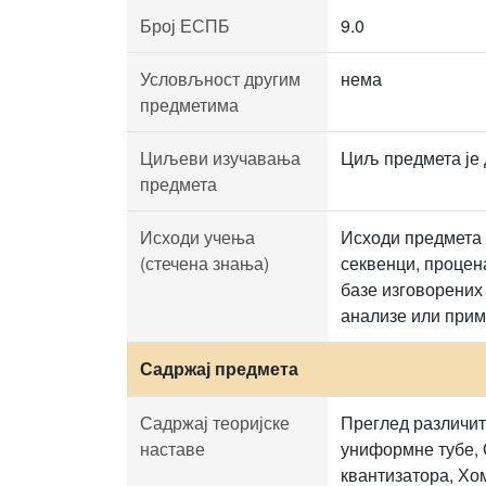
Број ЕСПБ
9.0
Условљност другим
нема
предметима
Циљеви изучавања
Циљ предмета је 
предмета
Исходи учења
Исходи предмета 
(стечена знања)
секвенци, процен
базе изговорених
анализе или при
Садржај предмета
Садржај теоријске
Преглед различит
наставе
униформне тубе, 
квантизатора, Хо