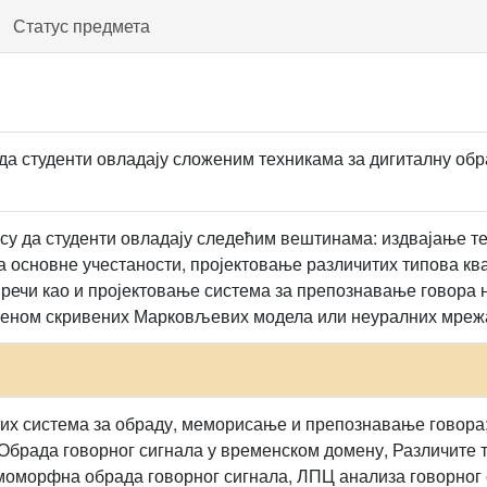
Статус предмета
да студенти овладају сложеним техникама за дигиталну обр
су да студенти овладају следећим вештинама: издвајање т
а основне учестаности, пројектовање различитих типова к
 речи као и пројектовање система за препознавање говора 
меном скривених Марковљевих модела или неуралних мреж
их система за обраду, меморисање и препознавање говора
Обрада говорног сигнала у временском домену, Различите т
моморфна обрада говорног сигнала, ЛПЦ анализа говорног