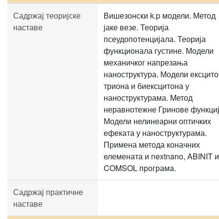
Садржај теоријске
Вишезонски k.p модели. Метод
наставе
јаке везе. Теорија
псеудопотенцијала. Теорија
функционала густине. Модели
механичког напрезања
наноструктура. Модели ексцито
триона и биексцитона у
наноструктурама. Mетод
неравнотежне Гринове функциј
Модели нелинеарни оптичких
ефеката у наноструктурама.
Примена метода коначних
елемената и nextnano, ABINIT и
COMSOL програма.
Садржај практичне
наставе