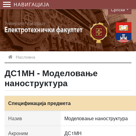
НАВИГАЦИЈА
Српски
Language
Насловна
ДС1МН - Моделовање
наноструктура
Спецификација предмета
Назив
Моделовање наноструктура
Акроним
ДС1МН