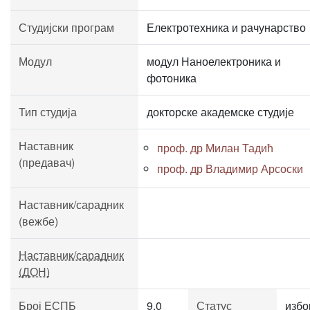
Студијски програм
Електротехника и рачунарство
Модул
модул Наноелектроника и
фотоника
Тип студија
докторске академске студије
Наставник
проф. др Милан Тадић
(предавач)
проф. др Владимир Арсоски
Наставник/сарадник
(вежбе)
Наставник/сарадник
(ДОН)
Број ЕСПБ
9.0
Статус
избо