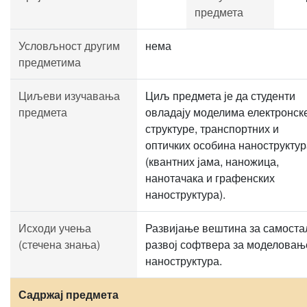
предмета
Условљност другим
нема
предметима
Циљеви изучавања
Циљ предмета је да студенти
предмета
овладају моделима електронск
структуре, транспортних и
оптичких особина наноструктур
(квантних јама, наножица,
нанотачака и графенских
наноструктура).
Исходи учења
Развијање вештина за самоста
(стечена знања)
развој софтвера за моделовањ
наноструктура.
Садржај предмета