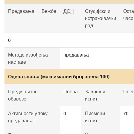
Предавања
Вежбе
ДОН
Студијски и
Оста
истраживачки
часо
рад
6
Методе извођења
предавања
наставе
Оцена знања (максимални број поена 100)
Предиспитне
Поена
Завршни
Пое
обавезе
испит
Активности у току
0
Писмени
70
предавања
испит