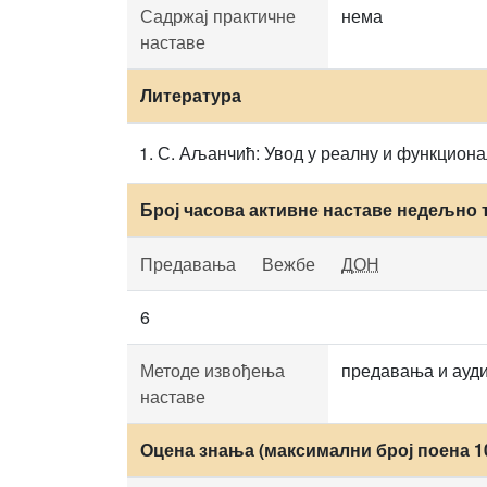
Садржај практичне
нема
наставе
Литература
С. Аљанчић: Увод у реалну и функциона
Број часова активне наставе недељно 
Предавања
Вежбе
ДОН
6
Методе извођења
предавања и ауди
наставе
Оцена знања (максимални број поена 1