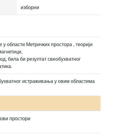
изборни
 у области Метричких простора , теорији
магнетици,
од, била би резултат свеобухватног
тика.
еобухватног истраживања у овим областима
тови простори