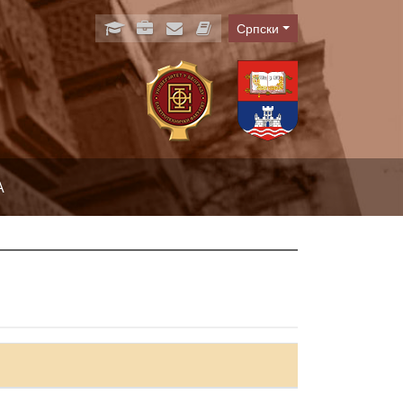
Српски
Language
А