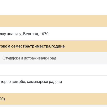
лну анализу, Београд, 1979
током семестра/триместра/године
Студијски и истраживачки рад
торне вежебе, семинарски радови
00)