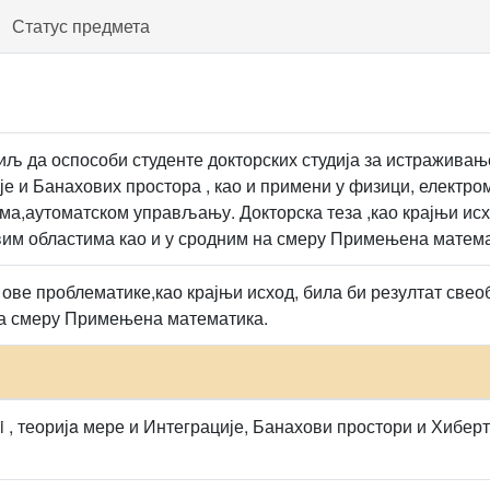
Статус предмета
иљ да оспособи студенте докторских студија за истраживање
је и Банахових простора , као и примени у физици, електро
ма,аутоматском управљању. Докторска теза ,као крајњи исх
им областима као и у сродним на смеру Примењена матема
з ове проблематике,као крајњи исход, била би резултат св
на смеру Примењена математика.
i , теоријa мере и Интеграције, Банахови простори и Хибер