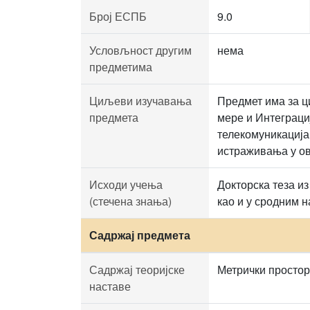
Број ЕСПБ
9.0
Условљност другим
нема
предметима
Циљеви изучавања
Предмет има за ц
предмета
мере и Интеграци
телекомуникација
истраживања у ов
Исходи учења
Докторска теза и
(стечена знања)
као и у сродним 
Садржај предмета
Садржај теоријске
Метрички простор
наставе