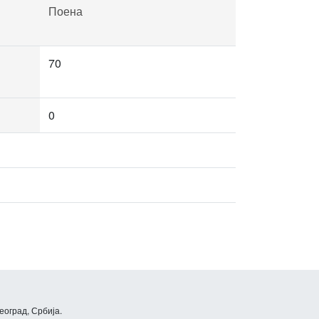
Поена
70
0
еоград, Србија.