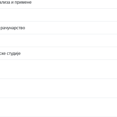
ализа и примене
 рачунарство
ске студије