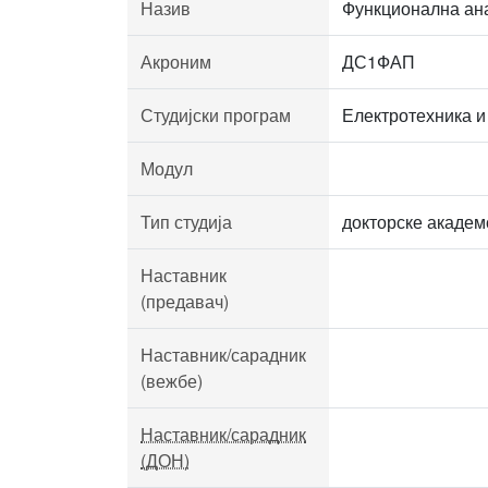
Назив
Функционална ан
Акроним
ДС1ФАП
Студијски програм
Електротехника и
Модул
Тип студија
докторске академ
Наставник
(предавач)
Наставник/сарадник
(вежбе)
Наставник/сарадник
(ДОН)