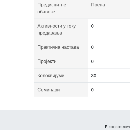
Предиспитне
Поена
обавезе
Активности у току
0
предавања
Практична настава
0
Пројекти
0
Колоквијуми
30
Семинари
0
Електротехничк