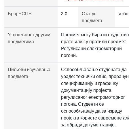
Број ЕСПБ
3.0
Статус
избо
предмета
Условљност другим
Предмет могу бирати студенти 
предметима
прате или су пратили предмет
Регулисани електромоторни
погони.
Циљеви изучавања
Оспособљавање студената да
предмета
ураде: технички опис, прорачун
спецификацију и графичку
документацију пројекта
регулисаног електромоторног
погона. Студенти се
оспособљавају да за израду
пројекта користе савремене ал
за обраду документације.