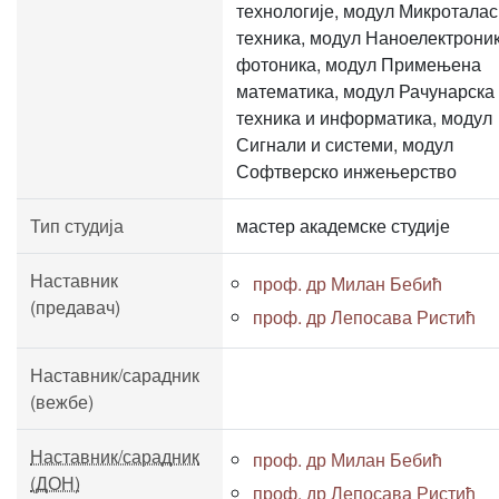
технологије, модул Микротала
техника, модул Наноелектроник
фотоника, модул Примењена
математика, модул Рачунарска
техника и информатика, модул
Сигнали и системи, модул
Софтверско инжењерство
Тип студија
мастер академске студије
Наставник
проф. др Милан Бебић
(предавач)
проф. др Лепосава Ристић
Наставник/сарадник
(вежбе)
Наставник/сарадник
проф. др Милан Бебић
(ДОН)
проф. др Лепосава Ристић