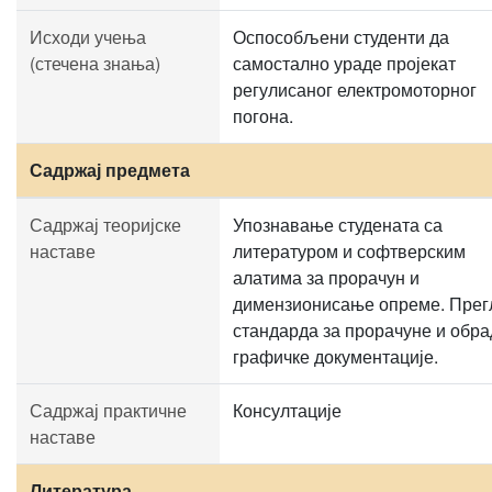
Исходи учења
Оспособљени студенти да
(стечена знања)
самостално ураде пројекат
регулисаног електромоторног
погона.
Садржај предмета
Садржај теоријске
Упознавање студената са
наставе
литературом и софтверским
алатима за прорачун и
димензионисање опреме. Прег
стандарда за прорачуне и обра
графичке документације.
Садржај практичне
Консултације
наставе
Литература