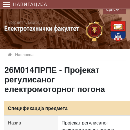
НАВИГАЦИЈА
Српски
Language
Насловна
26М014ПРПЕ - Пројекат
регулисаног
електромоторног погона
Спецификација предмета
Назив
Пројекат регулисаног
електромоторног погона