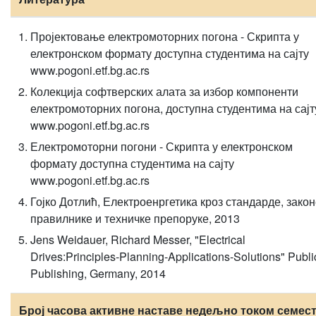
Пројектовање електромоторних погона - Скрипта у
електронском формату доступна студентима на сајту
www.pogoni.etf.bg.ac.rs
Колекција софтверских алата за избор компоненти
електромоторних погона, доступна студентима на сајт
www.pogoni.etf.bg.ac.rs
Електромоторни погони - Скрипта у електронском
формату доступна студентима на сајту
www.pogoni.etf.bg.ac.rs
Гојко Дотлић, Електроенргетика кроз стандарде, закон
правилнике и техничке препоруке, 2013
Jens Weidauer, Richard Messer, "Electrical
Drives:Principles-Planning-Applications-Solutions" Publi
Publishing, Germany, 2014
Број часова активне наставе недељно током семест