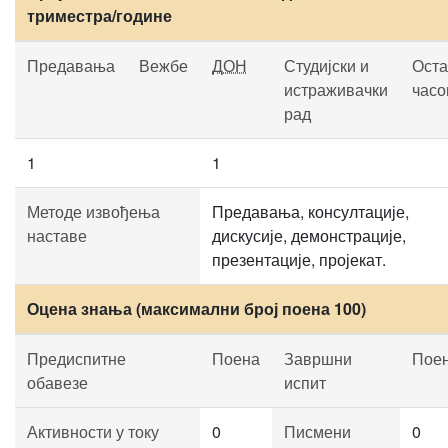
триместра/године
Предавања
Вежбе
ДОН
Студијски и
Оста
истраживачки
часо
рад
1
1
Методе извођења
Предавања, консултације,
наставе
дискусије, демонстрације,
презентације, пројекат.
Оцена знања (максимални број поена 100)
Предиспитне
Поена
Завршни
Пое
обавезе
испит
Активности у току
0
Писмени
0