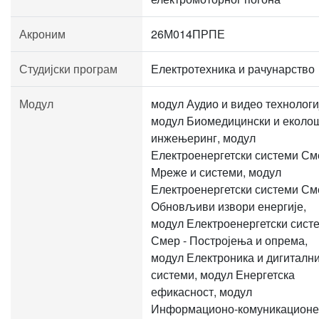
Акроним
26М014ПРПЕ
Студијски програм
Електротехника и рачунарство
Модул
модул Аудио и видео технологи
модул Биомедицински и еколо
инжењеринг, модул
Електроенергетски системи См
Мреже и системи, модул
Електроенергетски системи См
Обновљиви извори енергије,
модул Електроенергетски сист
Смер - Постројења и опрема,
модул Електроника и дигиталн
системи, модул Енергетска
ефикасност, модул
Информационо-комуникационе