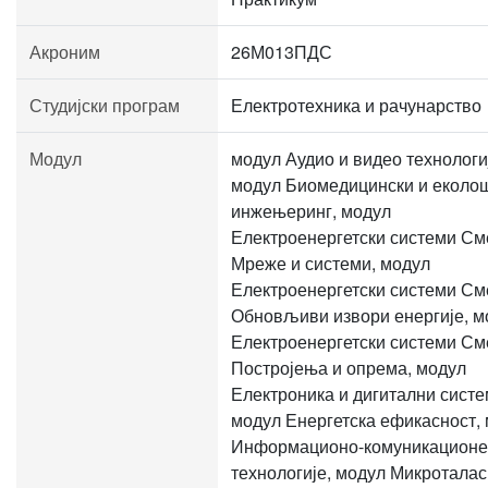
Акроним
26М013ПДС
Студијски програм
Електротехника и рачунарство
Модул
модул Аудио и видео технологи
модул Биомедицински и еколо
инжењеринг, модул
Електроенергетски системи См
Мреже и системи, модул
Електроенергетски системи См
Обновљиви извори енергије, м
Електроенергетски системи См
Постројења и опрема, модул
Електроника и дигитални систе
модул Енергетска ефикасност,
Информационо-комуникационе
технологије, модул Микротала