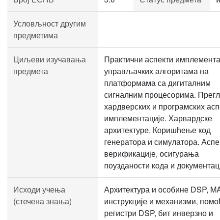
Условљност другим
предметима
Циљеви изучавања
Практични аспекти имплемента
предмета
управљачких алгоритама на
платформама са дигиталним
сигналним процесорима. Прег
хардверских и програмских асп
имплементације. Харвардске
архитектуре. Коришћење код
генератора и симулатора. Аспе
верификације, осигурања
поузданости кода и документац
Исходи учења
Архитектура и особине DSP, M
(стечена знања)
инструкције и механизми, помо
регистри DSP, бит инверзно и