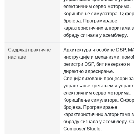
електричним серво моторима.
Коришћење симулатора. Q-фо
бројева. Програмирање
карактеристичних алгоритама з
обраду сигнала у асемблеру.
Садржај практичне
Архитектура и особине DSP, M
наставе
инструкције и механизми, помо
регистри DSP, бит инверзно и
директно адресирање.
Специјализовани процесори за
управљање кретањем и упра
електричним серво моторима.
Коришћење симулатора. Q-фо
бројева. Програмирање
карактеристичних алгоритама з
обраду сигнала у асемблеру. C
Composer Studio.