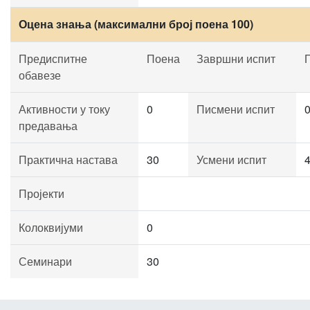
Оцена знања (максимални број поена 100)
Предиспитне
Поена
Завршни испит
обавезе
Активности у току
0
Писмени испит
предавања
Практична настава
30
Усмени испит
Пројекти
Колоквијуми
0
Семинари
30