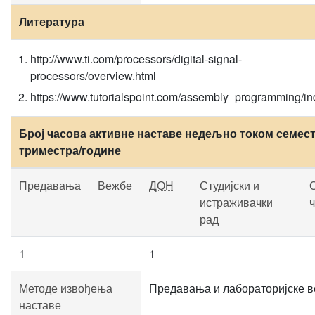
Литература
http://www.ti.com/processors/digital-signal-
processors/overview.html
https://www.tutorialspoint.com/assembly_programming/i
Број часова активне наставе недељно током семест
триместра/године
Предавања
Вежбе
ДОН
Студијски и
истраживачки
рад
1
1
Методе извођења
Предавања и лабораторијске в
наставе