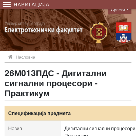
НАВИГАЦИЈА
Српски
Language
Насловна
26М013ПДС - Дигитални
сигнални процесори -
Практикум
Спецификација предмета
Назив
Дигитални сигнални процесори 
Практикум