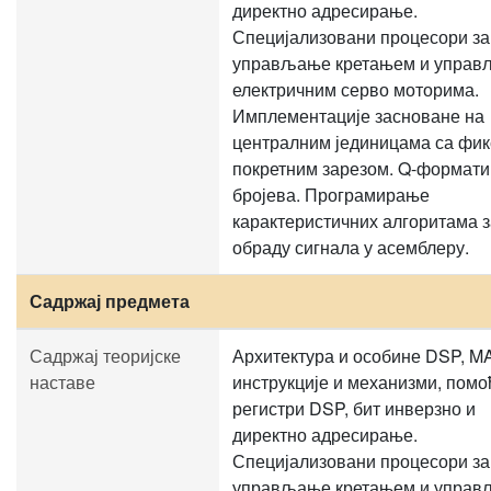
директно адресирање.
Специјализовани процесори за
управљање кретањем и упра
електричним серво моторима.
Имплементације засноване на
централним јединицама са фик
покретним зарезом. Q-формати
бројева. Програмирање
карактеристичних алгоритама з
обраду сигнала у асемблеру.
Садржај предмета
Садржај теоријске
Архитектура и особине DSP, M
наставе
инструкције и механизми, помо
регистри DSP, бит инверзно и
директно адресирање.
Специјализовани процесори за
управљање кретањем и упра