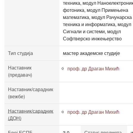
техника, модул Наноелектроник
фотоника, модул Примењена
математика, модул Рачунарска
техника и информатика, модул
Сигнали и системи, модул
Софтверско инжењерство
Тип студија
мастер академске студије
Наставник
проф. др Драган Михић
(предавач)
Наставник/сарадник
(вежбе)
Наставник/сарадник
проф. др Драган Михић
(ДОН)
Број ЕСПБ
3.0
Статус предмета