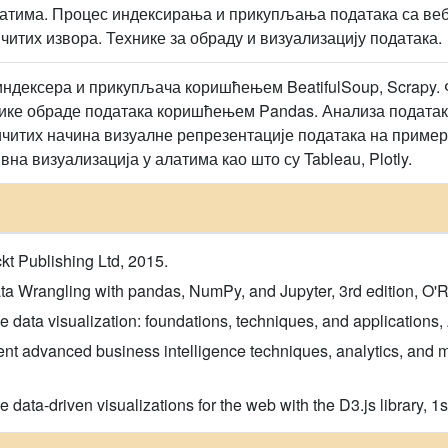
атима. Процес индексирања и прикупљања података са ве
читих извора. Технике за обраду и визуализацију података.
индексера и прикупљача коришћењем BeatifulSoup, Scrapy.
ике обраде података коришћењем Pandas. Анализа података
итих начина визуалне репрезентације података на примеру б
вна визуализација у алатима као што су Tableau, Plotly.
t Publishing Ltd, 2015.
ta Wrangling with pandas, NumPy, and Jupyter, 3rd edition, O'R
ive data visualization: foundations, techniques, and application
nt advanced business intelligence techniques, analytics, and 
 data-driven visualizations for the web with the D3.js library, 1s