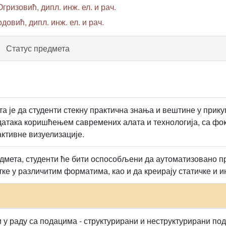
гризовић, дипл. инж. ел. и рач.
довић, дипл. инж. ел. и рач.
Статус предмета
а је да студенти стекну практична знања и вештине у при
датака коришћењем савремених алата и технологија, са фо
активне визуелизације.
дмета, студенти ће бити оспособљени да аутоматизовано пр
ке у различитим форматима, као и да креирају статичке и и
 у раду са подацима - структурирани и неструктурирани п