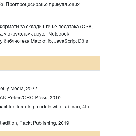
ба. Претпроцесирање прикупљених
 Формати за складиштење података (CSV,
 у окружењу Jupyter Notebook.
иблиотека Matplotlib, JavaScript D3 и
eilly Media, 2022.
s, AK Peters/CRC Press, 2010.
machine learning models with Tableau, 4th
t edition, Packt Publishing, 2019.