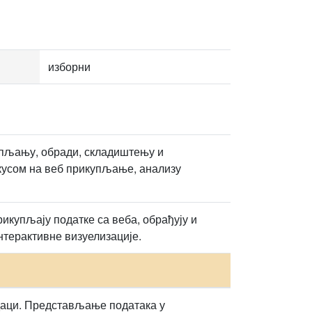
изборни
купљању, обради, складиштењу и
кусом на веб прикупљање, анализу
икупљају податке са веба, обрађују и
нтерактивне визуелизације.
одаци. Представљање података у