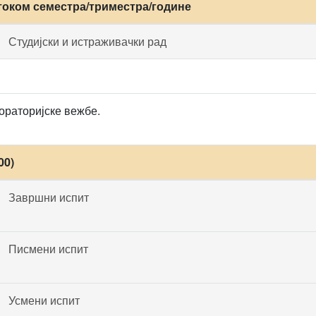
током семестра/триместра/године
Студијски и истраживачки рад
раторијске вежбе.
00)
Завршни испит
Писмени испит
Усмени испит