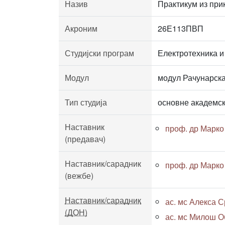
Назив
Практикум из при
Акроним
26Е113ПВП
Студијски програм
Електротехника и
Модул
модул Рачунарска
Тип студија
основне академск
Наставник
проф. др Марк
(предавач)
Наставник/сарадник
проф. др Марк
(вежбе)
Наставник/сарадник
ас. мс Алекса С
(ДОН)
ас. мс Милош Об