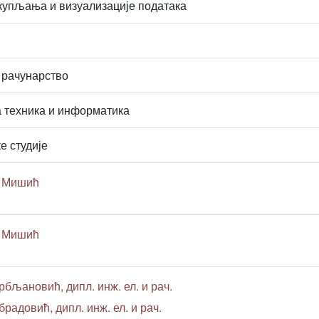
купљања и визуализације података
 рачунарство
 техника и информатика
е студије
о Мишић
о Мишић
рбљановић, дипл. инж. ел. и рач.
радовић, дипл. инж. ел. и рач.