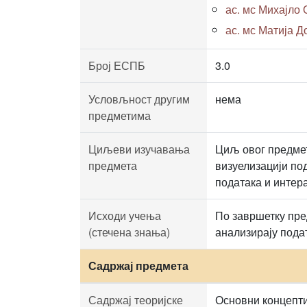
ас. мс Михајло О
ас. мс Матија До
Број ЕСПБ
3.0
Условљност другим
нема
предметима
Циљеви изучавања
Циљ овог предмет
предмета
визуелизацији по
података и интер
Исходи учења
По завршетку пре
(стечена знања)
анализирају подат
Садржај предмета
Садржај теоријске
Основни концепти