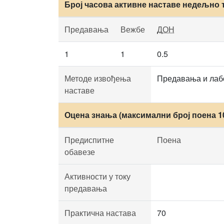
Број часова активне наставе недељно 
Предавања
Вежбе
ДОН
1
1
0.5
Методе извођења
Предавања и лабо
наставе
Оцена знања (максимални број поена 1
Предиспитне
Поена
обавезе
Активности у току
предавања
Практична настава
70