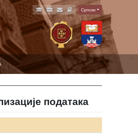
Српски
Language
А
лизације података