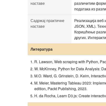
наставе
различитим форм
података из разли
Садржај практичне
Реализација веб 
наставе
JSON, XML). Техн
Коришћење различ
других. Интеракти
Литература
R. Lawson, Web scraping with Python, Pack
W. McKinney, Python for Data Analysis: Da
M.O. Ward, G. Grinstein, D. Keim, Interact
M. Meier, Mastering Tableau 2023: Impleme
edition, Packt Publishing, 2023.
H. da Rocha, Learn D3.js: Create interactive