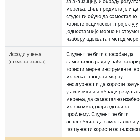
за аквизицију и обраду резулта
мерења. Циљ предмета је и да 
студенти обуче да самостално
користе осцилоскоп, пројектују
једноставније мерне инструмен
изаберу адекватан метод мере
Исходи учења
Студент ће бити способан да
(стечена знања)
самостално ради у лабораториј
користи мерне инструменте, в
мерења, процени мерну
несигурност и да користи рачу
у аквизицији и обради резултат
мерења, да самостално изабер
мерни метод који одговара
проблему. Студент ће бити
оспособљен да самостално и у
потпуности користи осцилоскоп