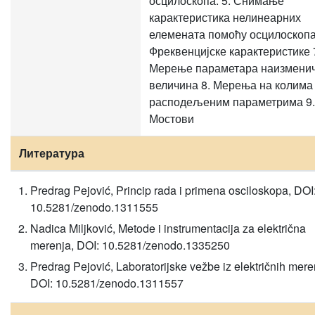
осцилоскопа. 5. Снимање
карактеристика нелинеарних
елемената помоћу осцилоскопа
Фреквенцијске карактеристике 
Мерење параметара наизмени
величина 8. Мерења на колима
расподељеним параметрима 9.
Мостови
Литература
Predrag Pejović, Princip rada i primena osciloskopa, DOI
10.5281/zenodo.1311555
Nadica Miljković, Metode i instrumentacija za električna
merenja, DOI: 10.5281/zenodo.1335250
Predrag Pejović, Laboratorijske vežbe iz električnih mere
DOI: 10.5281/zenodo.1311557