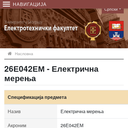
НАВИГАЦИЈА
Српски
Language
Насловна
26Е042ЕМ - Електрична
мерења
Спецификација предмета
Назив
Електрична мерења
Акроним
26Е042ЕМ