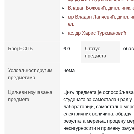
Владан Божовић, дипл. инж. 
мр Владан Лапчевић, дипл. и
ел.
ас. др Харис Туркмановић
Број ЕСПБ
6.0
Статус
обав
предмета
Условљност другим
нема
предметима
Циљеви изучавања
Циљ предмета је оспособљав
предмета
студената за самосталан рад у
лабораторији, самостално мер
електричних величина, обраду
резултата мерења, процену ме
несигурносити и примену рачу