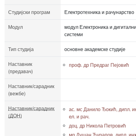
Студијски програм
Електротехника и рачунарство
Модул
модул Електроника и дигиталн
системи
Тип студија
основне академске студије
Наставник
проф. др Предраг Пејовић
(предавач)
Наставник/сарадник
(вежбе)
Наставник/сарадник
ас. мс Данило Ђокић, дипл. и
(ДОН)
ел. и рач.
доц. др Никола Петровић
мр Душан Ћурапов, дипл. инж