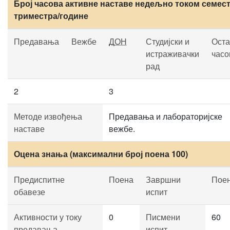
Број часова активне наставе недељно током семест
триместра/године
Предавања
Вежбе
ДОН
Студијски и
Оста
истраживачки
часо
рад
2
3
Методе извођења
Предавања и лабораторијске
наставе
вежбе.
Оцена знања (максимални број поена 100)
Предиспитне
Поена
Завршни
Пое
обавезе
испит
Активности у току
0
Писмени
60
предавања
испит