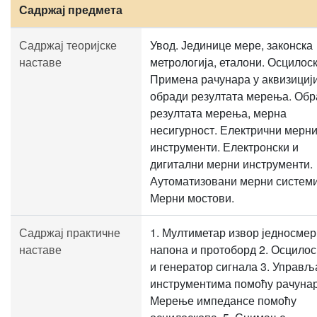
Садржај предмета
Садржај теоријске
Увод. Јединице мере, законска
наставе
метрологија, еталони. Осцилоск
Примена рачунара у аквизицији
обради резултата мерења. Обр
резултата мерења, мерна
несигурност. Електрични мерн
инструменти. Електронски и
дигитални мерни инструменти.
Аутоматизовани мерни системи
Мерни мостови.
Садржај практичне
1. Мултиметар извор једносмер
наставе
напона и протоборд 2. Осцилос
и генератор сигнала 3. Управ
инструментима помоћу рачунар
Мерење импедансе помоћу