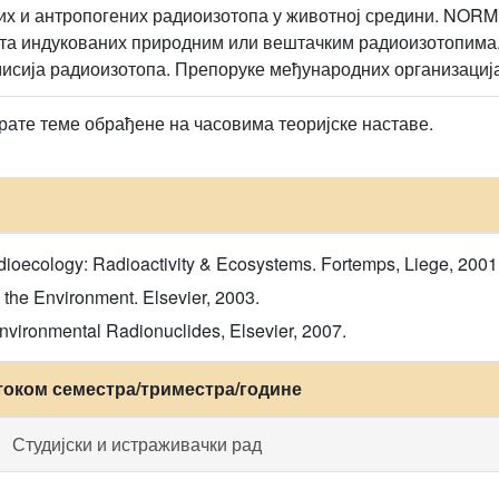
их и антропогених радиоизотопа у животној средини. NOR
а индукованих природним или вештачким радиоизотопима.
исија радиоизотопа. Препоруке међународних организација
рате теме обрађене на часовима теоријске наставе.
Radioecology: Radioactivity & Ecosystems. Fortemps, Liege, 2001
n the Environment. Elsevier, 2003.
 Environmental Radionuclides, Elsevier, 2007.
током семестра/триместра/године
Студијски и истраживачки рад