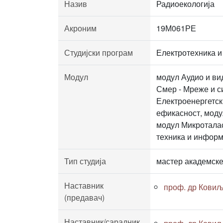
Назив
Радиоекологија
Акроним
19М061РЕ
Студијски програм
Електротехника и
Модул
модул Аудио и ви
Смер - Мреже и с
Електроенергетск
ефикасност, мод
модул Микроталас
техника и информ
Тип студија
мастер академске
Наставник
проф. др Ковиљ
(предавач)
Наставник/сарадник