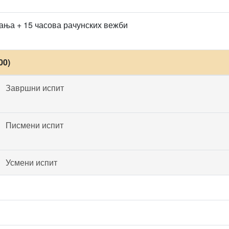
ања + 15 часова рачунских вежби
00)
Завршни испит
Писмени испит
Усмени испит