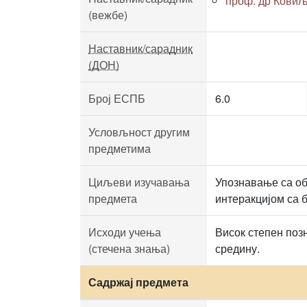
проф. др Ковиљ
(вежбе)
Наставник/сарадник
(ДОН)
Број ЕСПБ
6.0
Условљност другим
предметима
Циљеви изучавања
Упознавање са об
предмета
интеракцијом са 
Исходи учења
Висок степен поз
(стечена знања)
средину.
Садржај предмета