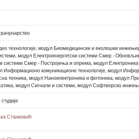
 рачунарство
део технологије, модул Биомедицински и еколошки инжењер
истеми, модул Електроенергетски системи Смер - Обновљив
и системи Смер - Постројења и опрема, модул Електроника 
ул Информационо комуникационе технологије, модул Инфор
на техника, модул Наноелектроника и фотоника, модул Пр
атика, модул Сигнали и системи, модул Софтверско инжењ
 студије
ка Станковић