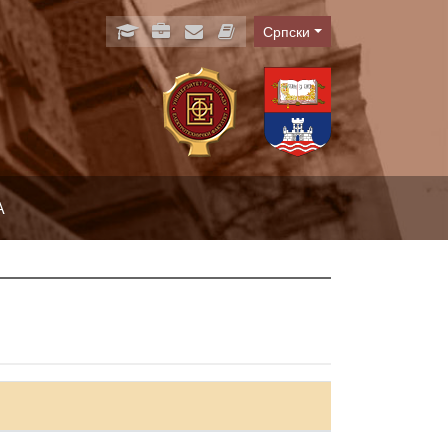
Српски
Language
А