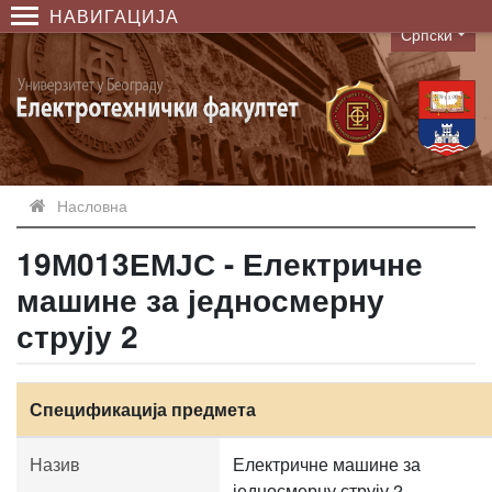
НАВИГАЦИЈА
Српски
Language
Насловна
19М013ЕМЈС - Електричне
машине за једносмерну
струју 2
Спецификација предмета
Назив
Електричне машине за
једносмерну струју 2