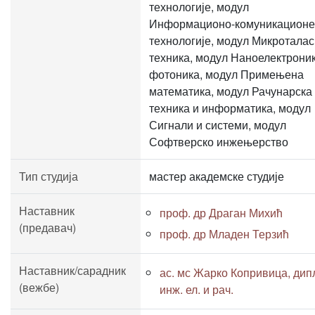
технологије, модул
Информационо-комуникационе
технологије, модул Микротала
техника, модул Наноелектроник
фотоника, модул Примењена
математика, модул Рачунарска
техника и информатика, модул
Сигнали и системи, модул
Софтверско инжењерство
Тип студија
мастер академске студије
Наставник
проф. др Драган Михић
(предавач)
проф. др Младен Терзић
Наставник/сарадник
ас. мс Жарко Копривица, дип
(вежбе)
инж. ел. и рач.