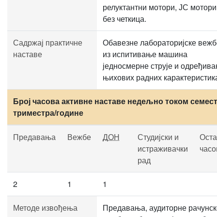
релуктантни мотори, ЈС мотори
без четкица.
Садржај практичне
Обавезне лабораторијске вежб
наставе
из испитивање машина
једносмерне струје и одређив
њихових радних карактеристик
Број часова активне наставе недељно током семест
триместра/године
Предавања
Вежбе
ДОН
Студијски и
Оста
истраживачки
часо
рад
2
1
1
Методе извођења
Предавања, аудиторне рачунск