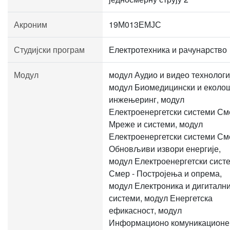
Акроним
19М013ЕМЈС
Студијски програм
Електротехника и рачунарство
Модул
модул Аудио и видео технологи
модул Биомедицински и еколо
инжењеринг, модул
Електроенергетски системи См
Мреже и системи, модул
Електроенергетски системи См
Обновљиви извори енергије,
модул Електроенергетски сист
Смер - Постројења и опрема,
модул Електроника и дигиталн
системи, модул Енергетска
ефикасност, модул
Информационо комуникационе