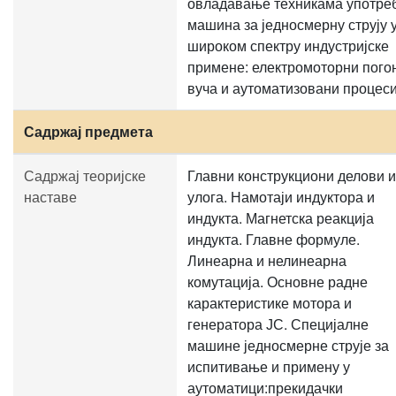
овладавање техникама употре
машина за једносмерну струју 
широком спектру индустријске
примене: електромоторни погон
вуча и аутоматизовани процеси
Садржај предмета
Садржај теоријске
Главни конструкциони делови и
наставе
улога. Намотаји индуктора и
индукта. Магнетска реакција
индукта. Главне формуле.
Линеарна и нелинеарна
комутација. Основне радне
карактеристике мотора и
генератора ЈС. Специјалне
машине једносмерне струје за
испитивање и примену у
аутоматици:прекидачки