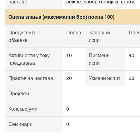
наставе
вежбе, лабораторијске вежбе
Оцена знања (максимални број поена 100)
Предиспитне
Поена
Завршни
Пое
обавезе
испит
Активности у току
10
Писмени
40
предавања
испит
Практична настава
20
Усмени испит
30
Пројекти
Колоквијуми
0
Семинари
0