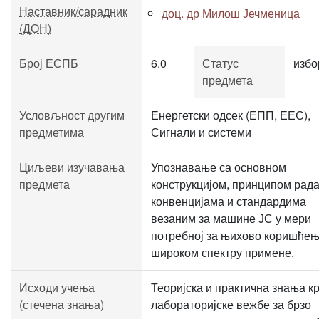
Наставник/сарадник
доц. др Милош Јечменица
(ДОН)
Број ЕСПБ
6.0
Статус
избо
предмета
Условљност другим
Енергетски одсек (ЕПП, ЕЕС),
предметима
Сигнали и системи
Циљеви изучавања
Упознавање са основном
предмета
конструкцијом, принципом рада
конвенцијама и стандардима
везаним за машине ЈС у мери
потребној за њихово коришћењ
широком спектру примене.
Исходи учења
Теоријска и практична знања к
(стечена знања)
лабораторијске вежбе за брзо