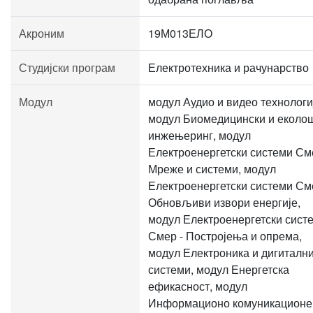
Акроним
19М013ЕЛО
Студијски програм
Електротехника и рачунарство
Модул
модул Аудио и видео технологи
модул Биомедицински и еколо
инжењеринг, модул
Електроенергетски системи См
Мреже и системи, модул
Електроенергетски системи См
Обновљиви извори енергије,
модул Електроенергетски сист
Смер - Постројења и опрема,
модул Електроника и дигиталн
системи, модул Енергетска
ефикасност, модул
Информационо комуникационе