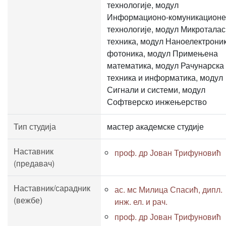
технологије, модул
Информационо-комуникационе
технологије, модул Микротала
техника, модул Наноелектроник
фотоника, модул Примењена
математика, модул Рачунарска
техника и информатика, модул
Сигнали и системи, модул
Софтверско инжењерство
Тип студија
мастер академске студије
Наставник
проф. др Јован Трифуновић
(предавач)
Наставник/сарадник
ас. мс Милица Спасић, дипл.
(вежбе)
инж. ел. и рач.
проф. др Јован Трифуновић