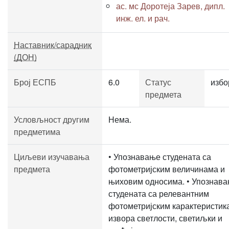
ас. мс Доротеја Зарев, дипл.
инж. ел. и рач.
Наставник/сарадник
(ДОН)
Број ЕСПБ
6.0
Статус
избо
предмета
Условљност другим
Нема.
предметима
Циљеви изучавања
• Упознавање студената са
предмета
фотометријским величинама и
њиховим односима. • Упознав
студената са релевантним
фотометријским карактеристик
извора светлости, светиљки и