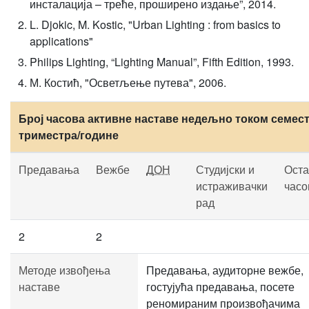
инсталација – треће, проширено издање”, 2014.
L. Djokic, M. Kostic, "Urban Lighting : from basics to
applications"
Philips Lighting, “Lighting Manual”, Fifth Edition, 1993.
М. Костић, "Осветљење путева", 2006.
Број часова активне наставе недељно током семест
триместра/године
Предавања
Вежбе
ДОН
Студијски и
Оста
истраживачки
часо
рад
2
2
Методе извођења
Предавања, аудиторне вежбе,
наставе
гостујућа предавања, посете
реномираним произвођачима