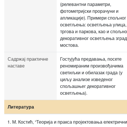
(релевантни параметри,
фотометријски прорачуни и
апликације). Примери спољног
осветљења: осветљења улица,
тргова и паркова, као и спољно
декоративног осветљења зград
мостова.
Садржај практичне
Гостујућа предавања, посете
наставе
реномираним произвођачима
светиљки и обилазак града (у
циљу анализе изведеног
спољашњег декоративног
осветљења).
Литература
М. Костић, “Теорија и пракса пројектовања електричн