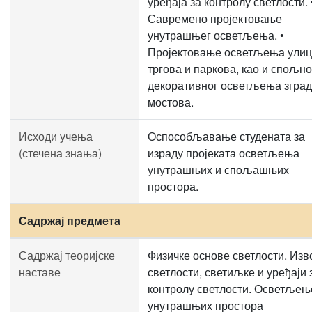
уређаја за контролу светлости. 
Савремено пројектовање
унутрашњег осветљења. •
Пројектовање осветљења улиц
тргова и паркова, као и спољно
декоративног осветљења зград
мостова.
Исходи учења
Оспособљавање студената за
(стечена знања)
израду пројеката осветљења
унутрашњих и спољашњих
простора.
Садржај предмета
Садржај теоријске
Физичке основе светлости. Изв
наставе
светлости, светиљке и уређаји 
контролу светлости. Осветљењ
унутрашњих простора