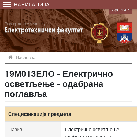
НАВИГАЦИЈА
Српски
Language
Насловна
19М013ЕЛО - Електрично
осветљење - одабрана
поглавља
Спецификација предмета
Назив
Електрично осветљење -
одабрана поглавља