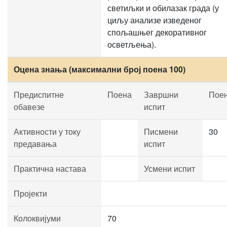
светиљки и обилазак града (у
циљу анализе изведеног
спољашњег декоративног
осветљења).
Оцена знања (максимални број поена 100)
Предиспитне
Поена
Завршни
Пое
обавезе
испит
Активности у току
Писмени
30
предавања
испит
Практична настава
Усмени испит
Пројекти
Колоквијуми
70