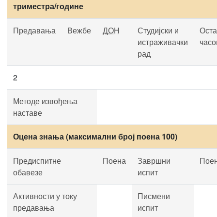
триместра/године
Предавања
Вежбе
ДОН
Студијски и
Оста
истраживачки
часо
рад
2
Методе извођења
наставе
Оцена знања (максимални број поена 100)
Предиспитне
Поена
Завршни
Пое
обавезе
испит
Активности у току
Писмени
предавања
испит