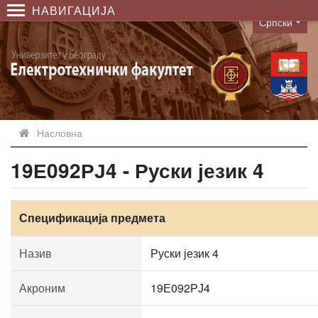
НАВИГАЦИЈА
Српски
Language
Насловна
19Е092РЈ4 - Руски језик 4
Спецификација предмета
Назив
Руски језик 4
Акроним
19Е092РЈ4