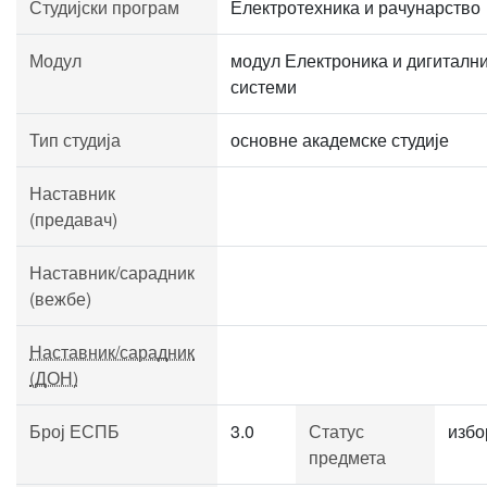
Студијски програм
Електротехника и рачунарство
Модул
модул Електроника и дигиталн
системи
Тип студија
основне академске студије
Наставник
(предавач)
Наставник/сарадник
(вежбе)
Наставник/сарадник
(ДОН)
Број ЕСПБ
3.0
Статус
избо
предмета