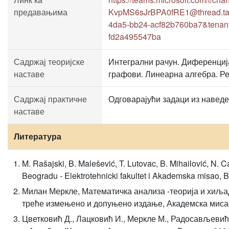
предавањима
KvpMS6sJrBPA0fRE1@thread.tac
4da5-bb24-acf82b760ba7&tenant
fd2a495547ba
Садржај теоријске
Интегрални рачун. Диференциј
наставе
графови. Линеарна алгебра. Р
Садржај практичне
Одговарајући задаци из наведе
наставе
Литература
M. Rašajski, B. Malešević, T. Lutovac, B. Mihailović, N. C
Beogradu - Elektrotehnicki fakultet i Akademska misao,
Милан Меркле, Математичка анализа -теорија и хиљад
треће измењено и допуњено издање, Академска миса
Цветковић Д., Лацковић И., Меркле М., Радосављевић 