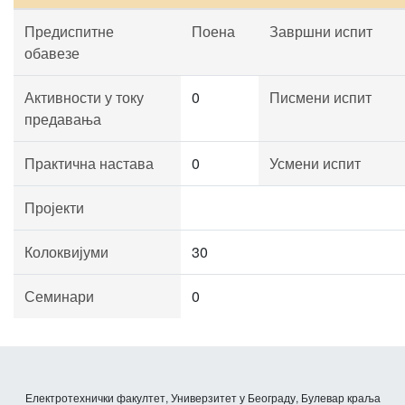
Предиспитне
Поена
Завршни испит
обавезе
Активности у току
0
Писмени испит
предавања
Практична настава
0
Усмени испит
Пројекти
Колоквијуми
30
Семинари
0
Електротехнички факултет, Универзитет у Београду, Булевар краља