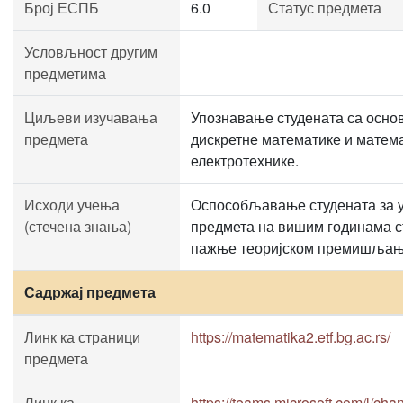
Број ЕСПБ
6.0
Статус предмета
Условљност другим
предметима
Циљеви изучавања
Упознавање студената са осн
предмета
дискретне математике и матема
електротехнике.
Исходи учења
Оспосoбљавање студената за 
(стечена знања)
предмета на вишим годинама с
пажње теоријском премишљању
Садржај предмета
Линк ка страници
https://matematika2.etf.bg.ac.rs/
предмета
Линк ка
https://teams.microsoft.com/l/