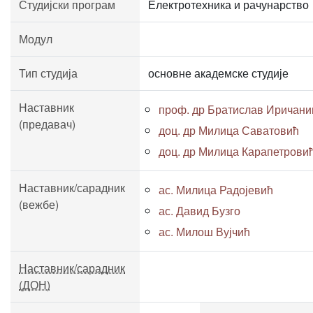
Студијски програм
Електротехника и рачунарство
Модул
Тип студија
основне академске студије
Наставник
проф. др Братислав Иричани
(предавач)
доц. др Милица Саватовић
доц. др Милица Карапетрови
Наставник/сарадник
ас. Милица Радојевић
(вежбе)
ас. Давид Бузго
ас. Милош Вујчић
Наставник/сарадник
(ДОН)