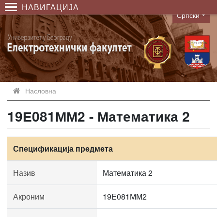
НАВИГАЦИЈА
Српски
Language
Насловна
19Е081ММ2 - Математика 2
Спецификација предмета
Назив
Математика 2
Акроним
19Е081ММ2