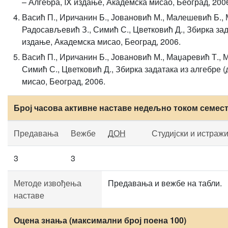
– Алгебра, IX издање, Академска мисао, Београд, 200
Васић П., Иричанин Б., Јовановић М., Малешевић Б., 
Радосављевић З., Симић С., Цветковић Д., Збирка зада
издање, Академска мисао, Београд, 2006.
Васић П., Иричанин Б., Јовановић М., Маџаревић Т., 
Симић С., Цветковић Д., Збирка задатака из алгебре (
мисао, Београд, 2006.
Број часова активне наставе недељно током семес
Предавања
Вежбе
ДОН
Студијски и истраж
3
3
Методе извођења
Предавања и вежбе на табли.
наставе
Оцена знања (максимални број поена 100)