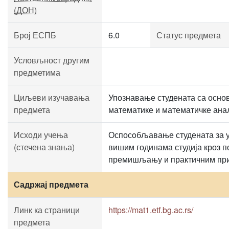
(ДОН)
Број ЕСПБ
6.0
Статус предмета
Условљност другим
предметима
Циљеви изучавања
Упознавање студената са осно
предмета
математике и математичке анал
Исходи учења
Оспосoбљавање студената за 
(стечена знања)
вишим годинама студија кроз 
премишљању и практичним пр
Садржај предмета
Линк ка страници
https://mat1.etf.bg.ac.rs/
предмета