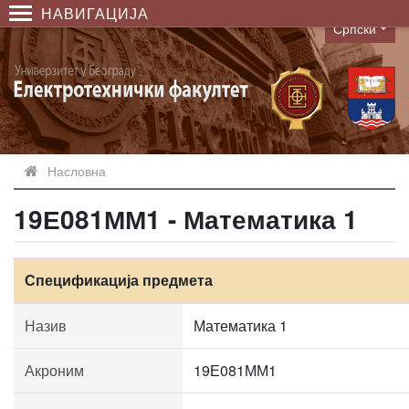
НАВИГАЦИЈА
Српски
Language
Насловна
19Е081ММ1 - Математика 1
Спецификација предмета
Назив
Математика 1
Акроним
19Е081ММ1