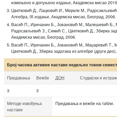
измењено и допуњено издање, Академска мисао 2015
Цветковић Д., Лацковић И., Меркле М., Радосављевић 
Алгебра, IX издање, Академска мисао, Београд, 2006.
Васић П., Иричанин Б., Јовановић М., Малешевић Б., 
Радосављевић З., Симић С., Цветковић Д., Збирка зада
Академска мисао, Београд, 2006.
Васић П., Иричанин Б., Јовановић М., Маџаревић Т., 
Цветковић Д., Збирка задатака из алгебре (други део)
Број часова активне наставе недељно током семес
Предавања
Вежбе
ДОН
Студијски и истра
3
3
Методе извођења
Предавања и вежбе на табли.
наставе