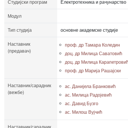
Студијски програм
Електротехника и рачунарство
Модул
Тип студија
основне академске студије
Наставник
проф. др Тамара Коледин
(предавач)
доц. др Милица Саватовић
доц. др Милица Карапетрови
проф. др Марија Рашајски
Наставник/сарадник
ас. Данијела Бранковић
(вежбе)
ас. Милица Радојевић
ас. Давид Бузго
ас. Милош Вујчић
Наставник/сарадник