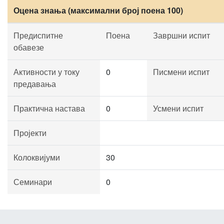
Оцена знања (максимални број поена 100)
Предиспитне
Поена
Завршни испит
обавезе
Активности у току
0
Писмени испит
предавања
Практична настава
0
Усмени испит
Пројекти
Колоквијуми
30
Семинари
0