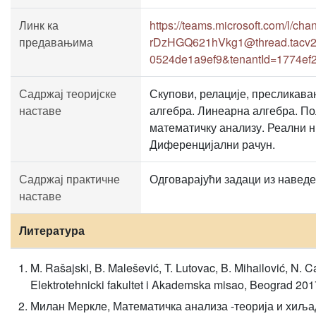
Линк ка
https://teams.microsoft.com/l
предавањима
rDzHGQ621hVkg1@thread.tacv2/G
0524de1a9ef9&tenantId=1774ef
Садржај теоријске
Скупови, релације, пресликав
наставе
алгебра. Линеарна алгебра. По
математичку анализу. Реални н
Диференцијални рачун.
Садржај практичне
Одговарајући задаци из наведе
наставе
Литература
M. Rašajski, B. Malešević, T. Lutovac, B. Mihailović, N. C
Elektrotehnicki fakultet i Akademska misao, Beograd 20
Милан Меркле, Математичка анализа -теорија и хиљад