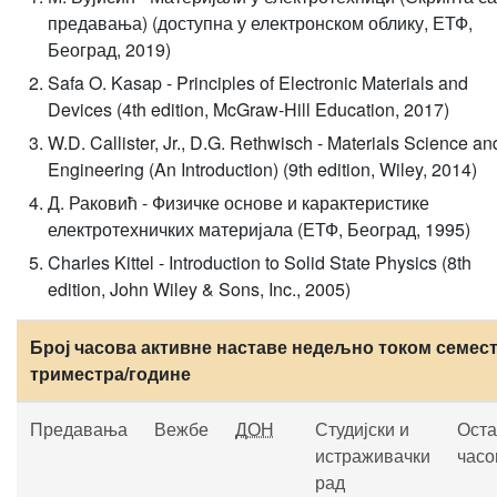
предавања) (доступна у електронском облику, ЕТФ,
Београд, 2019)
Safa O. Kasap - Principles of Electronic Materials and
Devices (4th edition, McGraw-Hill Education, 2017)
W.D. Callister, Jr., D.G. Rethwisch - Materials Science an
Engineering (An Introduction) (9th edition, Wiley, 2014)
Д. Раковић - Физичке основе и карактеристике
електротехничких материјала (ЕТФ, Београд, 1995)
Charles Kittel - Introduction to Solid State Physics (8th
edition, John Wiley & Sons, Inc., 2005)
Број часова активне наставе недељно током семест
триместра/године
Предавања
Вежбе
ДОН
Студијски и
Оста
истраживачки
часо
рад