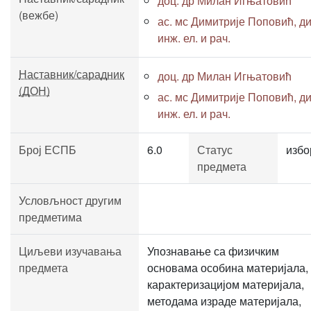
доц. др Милан Игњатовић
(вежбе)
ас. мс Димитрије Поповић, ди
инж. ел. и рач.
Наставник/сарадник
доц. др Милан Игњатовић
(ДОН)
ас. мс Димитрије Поповић, ди
инж. ел. и рач.
Број ЕСПБ
6.0
Статус
избо
предмета
Условљност другим
предметима
Циљеви изучавања
Упознавање са физичким
предмета
основама особина материјала,
карактеризацијом материјала,
методама израде материјала,