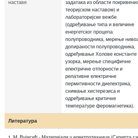
наставе
задатака из области покривени
теоријском наставом) и
лабораторијске вежбе
(одређивање типа и величине
енергетског процепа
полупроводника, мерење ниво
допираности полупроводника,
одређивање Холове константе
узорка, мерење специфичне
електричне отпорности и
релативне електричне
пермитивности диелектрика,
снимање хистерезиса и
одређивање критичне
температуре феромагнетика).
Литература
М. Вујисић - Материјали у електротехници (Скрипта са