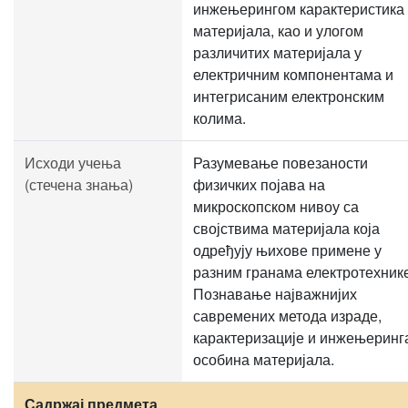
инжењерингом карактеристика
материјала, као и улогом
различитих материјала у
електричним компонентама и
интегрисаним електронским
колима.
Исходи учења
Разумевање повезаности
(стечена знања)
физичких појава на
микроскопском нивоу са
својствима материјала која
одређују њихове примене у
разним гранама електротехнике
Познавање најважнијих
савремених метода израде,
карактеризације и инжењеринг
особина материјала.
Садржај предмета