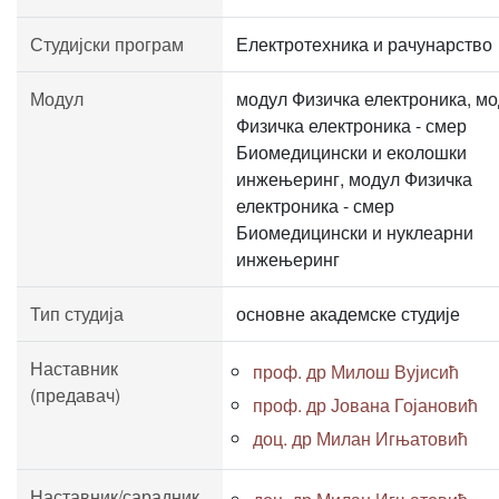
Студијски програм
Електротехника и рачунарство
Модул
модул Физичка електроника, м
Физичка електроника - смер
Биомедицински и еколошки
инжењеринг, модул Физичка
електроника - смер
Биомедицински и нуклеарни
инжењеринг
Тип студија
основне академске студије
Наставник
проф. др Милош Вујисић
(предавач)
проф. др Јована Гојановић
доц. др Милан Игњатовић
Наставник/сарадник