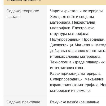
Садржај теоријске
Чврсти кристални материјали.
наставе
Хемијске везе и својства
материјала. Некристални
материјали. Електронска
структура материјала.
Полупроводници. Проводници.
Диелектрици. Магнетици. Мето
добијања масивних монокрист
и танких слојева материјала.
Технологија израде планарних
интегрисаних кола.
Карактеризација материјала.
Суперпроводници. Механичке
карактеристике материјала. Но
материјали и примене.
Садржај практичне
Рачунске вежбе (решавање