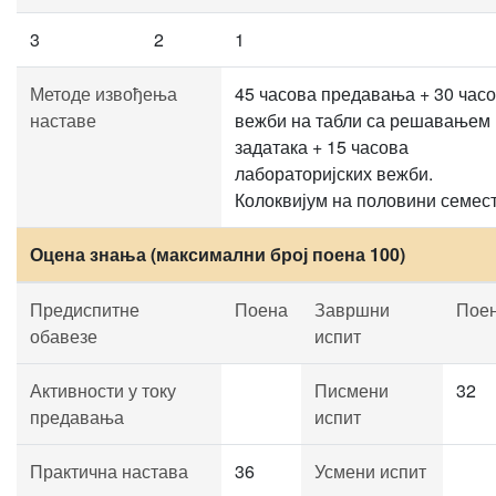
3
2
1
Методе извођења
45 часова предавања + 30 час
наставе
вежби на табли са решавањем
задатака + 15 часова
лабораторијских вежби.
Колоквијум на половини семест
Оцена знања (максимални број поена 100)
Предиспитне
Поена
Завршни
Пое
обавезе
испит
Активности у току
Писмени
32
предавања
испит
Практична настава
36
Усмени испит