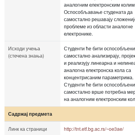
аналогним електронским колим
Оспособљавање студената да
самостално решавају сложениј
проблеме из области аналогне
електронике.
Исходи учења
Студенти ће бити оспособљени
(стечена знања)
самостално анализирају, пројек
и реализују линеарна и нелине
аналогна електронска кола са
концентрисаним параметрима.
Студенти ће бити оспособљени
самостално врше потребна ме
на аналогним електронским ко
Садржај предмета
Линк ка страници
http://tnt.etf.bg.ac.rs/~oe3ae/