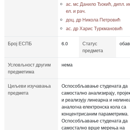
ас. мс Данило Ђокић, дипл. и
ел. и рач.
доц. др Никола Петровић
ас. др Харис Туркмановић
Број ЕСПБ
6.0
Статус
обав
предмета
Условљност другим
нема
предметима
Циљеви изучавања
Оспособљавање студената да
предмета
самостално анализирају, пројек
и реализују линеарна и нелине
аналогна електронска кола са
концентрисаним параметрима.
Оспособљавање студената да
самостално врше мерења на