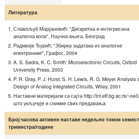
Литература
Славољуб Марјановић: "Дискретна и интегрисана
аналогна кола", Научна књига, Београд
Радивоје Ђурић: "Збирка задатака из аналогне
електронике", Графос, 2004
A. S. Sedra, K. C. Smith: Microelectronic Circuits, Oxford
University Press, 2003
P. R. Gray, P. J. Hurst, S. H. Lewis, R. G. Meyer Analysis
Design of Analog Integrated Circuits, Wiley, 2001
Наставни материјали са сајта http://tnt.etf.bg.ac.rs/~oe3
што укључује и снимке свих предавања
Број часова активне наставе недељно током семест
триместра/године