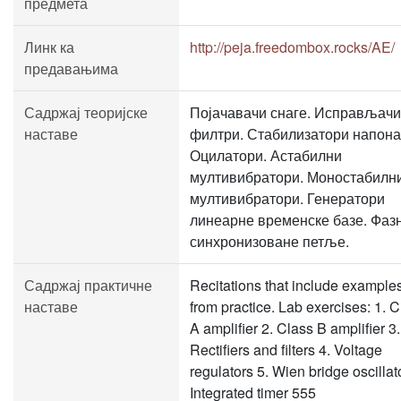
предмета
Линк ка
http://peja.freedombox.rocks/AE/
предавањима
Садржај теоријске
Појачавачи снаге. Исправљачи
наставе
филтри. Стабилизатори напона
Оцилатори. Астабилни
мултивибратори. Моностабилн
мултивибратори. Генератори
линеарне временске базе. Фаз
синхронизоване петље.
Садржај практичне
Recitations that include example
наставе
from practice. Lab exercises: 1. 
A amplifier 2. Class B amplifier 3.
Rectifiers and filters 4. Voltage
regulators 5. Wien bridge oscillat
Integrated timer 555