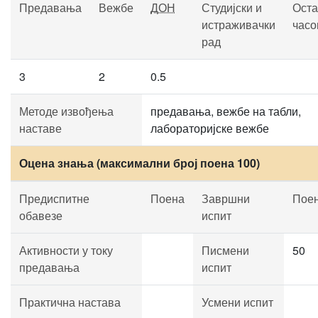
Предавања
Вежбе
ДОН
Студијски и
Оста
истраживачки
часо
рад
3
2
0.5
Методе извођења
предавања, вежбе на табли,
наставе
лабораторијске вежбе
Оцена знања (максимални број поена 100)
Предиспитне
Поена
Завршни
Пое
обавезе
испит
Активности у току
Писмени
50
предавања
испит
Практична настава
Усмени испит