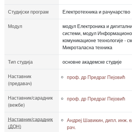
Студијски програм
Електротехника и рачунарство
Модул
модул Електроника и дигиталн
системи, модул Информационо
комуникационе технологије - с
Микроталасна техника
Тип студија
основне академске студије
Наставник
проф. др Предраг Пејовић
(предавач)
Наставник/сарадник
проф. др Предраг Пејовић
(вежбе)
Наставник/сарадник
Андреј Шавикин, дипл. инж. е
(ДОН)
рач.