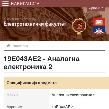
НАВИГАЦИЈА
Српски
Language
Насловна
19Е043АЕ2 - Аналогна
електроника 2
Спецификација предмета
Назив
Аналогна електроника 2
Акроним
19Е043АЕ2