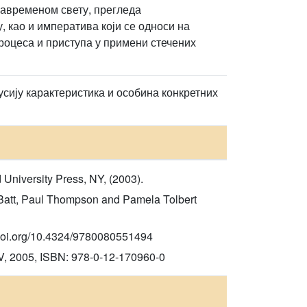
савременом свету, прегледа
, као и императива који се односи на
оцеса и приступа у примени стечених
усију карактеристика и особина конкретних
University Press, NY, (2003).
 Batt, Paul Thompson and Pamela Tolbert
s://doi.org/10.4324/9780080551494
2005, ISBN: 978-0-12-170960-0