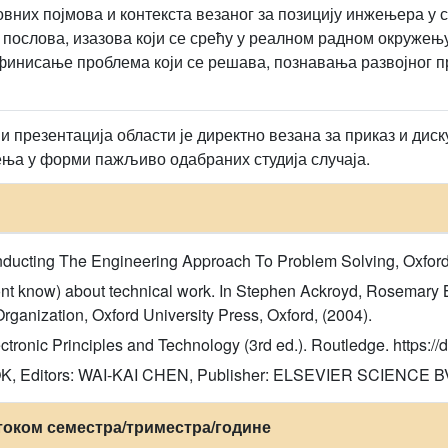
них појмова и контекста везаног за позицију инжењера у 
послова, изазова који се срећу у реалном радном окружењу
инисање проблема који се решава, познавања развојног пр
 презентација области је директно везана за приказ и диск
ња у форми пажљиво одабраних студија случаја.
ducting The Engineering Approach To Problem Solving, Oxford 
ont know) about technical work. In Stephen Ackroyd, Rosemary
ganization, Oxford University Press, Oxford, (2004).
 Electronic Principles and Technology (3rd ed.). Routledge. http
itors: WAI-KAI CHEN, Publisher: ELSEVIER SCIENCE BV, 
током семестра/триместра/године