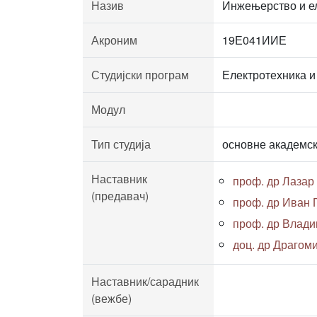
Назив
Инжењерство и е
Акроним
19Е041ИИЕ
Студијски програм
Електротехника и
Модул
Тип студија
основне академск
Наставник
проф. др Лазар
(предавач)
проф. др Иван
проф. др Влади
доц. др Драгом
Наставник/сарадник
(вежбе)