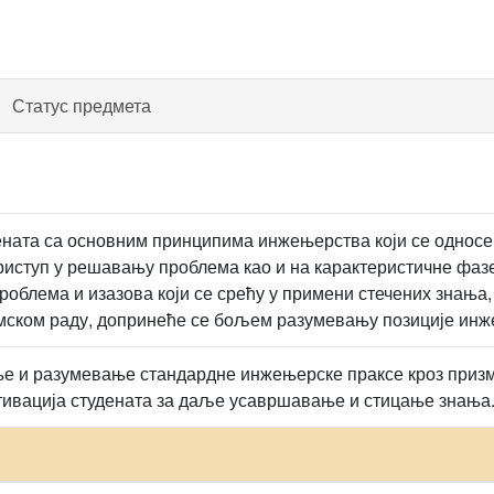
Статус предмета
ената са основним принципима инжењерства који се однос
приступ у решавању проблема као и на карактеристичне фазе
роблема и изазова који се срећу у примени стечених знања
тимском раду, допринеће се бољем разумевању позиције ин
 и разумевање стандардне инжењерске праксе кроз призму 
тивација студената за даље усавршавање и стицање знања