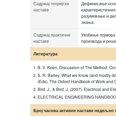
Садржај теоријске
Дефинисање основ
наставе
карактеристичних 
разумевање и деф
знања.
Садржај практичне
Увођење појмова и
наставе
производа и реше
Литература
B. V. Koen, Discussion of The Method: Con
S. R. Barley, What we know (and mostly d
(Eds), The Oxford Handbook of Work and Or
Bird, J., & Bird, J. (2007). Electrical and
ELECTRICAL ENGINEERING HANDBOOK, Ed
Број часова активне наставе недељно 