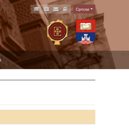
Српски
Language
А