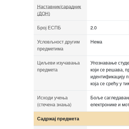
Наставник/сарадник
(ДОН)
Број ЕСПБ
2.0
Условљност другим
Нема
предметима
Циљеви изучавања
Упознавање студ
предмета
који се решава, 
идентификацију п
која се срећу у 
Исходи учења
Боље сагледавање
(стечена знања)
електронике и мо
Садржај предмета