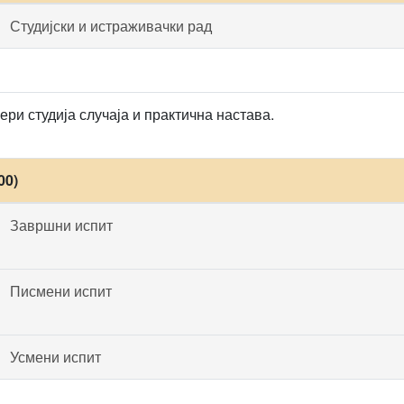
Студијски и истраживачки рад
ри студија случаја и практична настава.
00)
Завршни испит
Писмени испит
Усмени испит