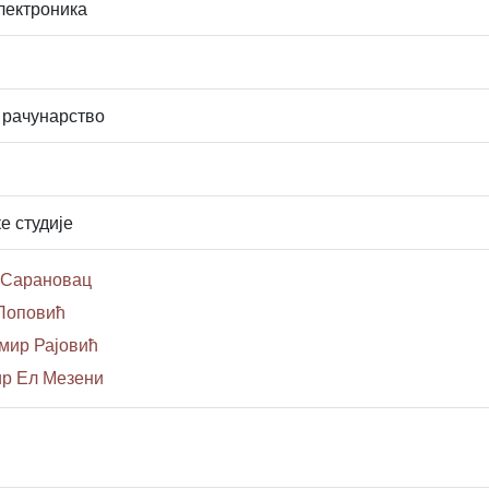
лектроника
 рачунарство
е студије
 Сарановац
 Поповић
мир Рајовић
ир Ел Мезени