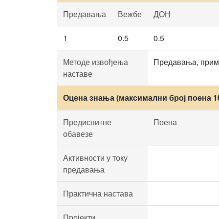
Предавања
Вежбе
ДОН
1
0.5
0.5
Методе извођења
Предавања, приме
наставе
Оцена знања (максимални број поена 1
Предиспитне
Поена
обавезе
Активности у току
предавања
Практична настава
Пројекти