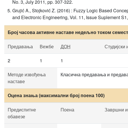
No. 3, July 2011, pp. 307-322.
Grujić A., Stojković Z. (2016) : Fuzzy Logic Based Conce
and Electronic Engineering, Vol. 11, Issue Suplement S1,
Број часова активне наставе недељно током семес
Предавања
Вежбе
ДОН
Студијски 
2
1
1
Методе извођења
Класична предавања и предава
наставе
Оцена знања (максимални број поена 100)
Предиспитне
Поена
Завршни и
обавезе