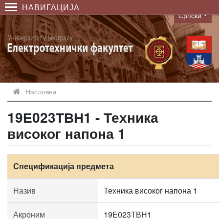
НАВИГАЦИЈА
Српски
Language
Насловна
19Е023ТВН1 - Техника
високог напона 1
Спецификација предмета
Назив
Техника високог напона 1
Акроним
19Е023ТВН1