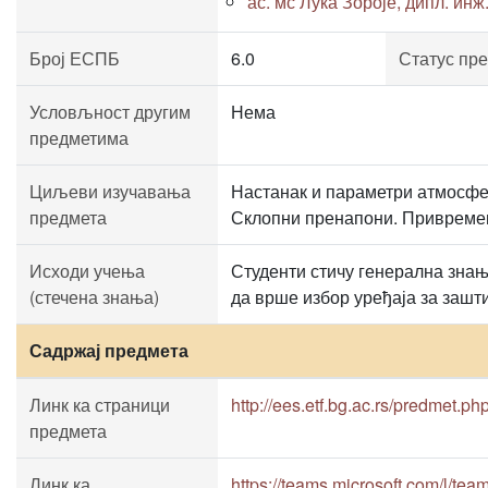
ас. мс Лука Зороје, дипл. инж.
Број ЕСПБ
6.0
Статус пр
Условљност другим
Нема
предметима
Циљеви изучавања
Настанак и параметри атмосфе
предмета
Склопни пренапони. Привремени
Исходи учења
Студенти стичу генерална знањ
(стечена знања)
да врше избор уређаја за зашти
Садржај предмета
Линк ка страници
http://ees.etf.bg.ac.rs/predmet.ph
предмета
Линк ка
https://teams.microsoft.com/