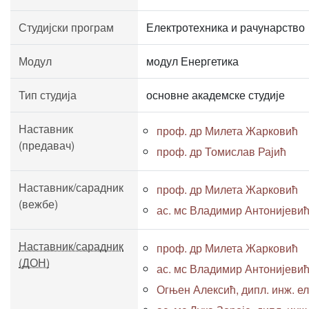
Студијски програм
Електротехника и рачунарство
Модул
модул Енергетика
Тип студија
основне академске студије
Наставник
проф. др Милета Жарковић
(предавач)
проф. др Томислав Рајић
Наставник/сарадник
проф. др Милета Жарковић
(вежбе)
ас. мс Владимир Антонијевић, 
Наставник/сарадник
проф. др Милета Жарковић
(ДОН)
ас. мс Владимир Антонијевић, 
Огњен Алексић, дипл. инж. ел.