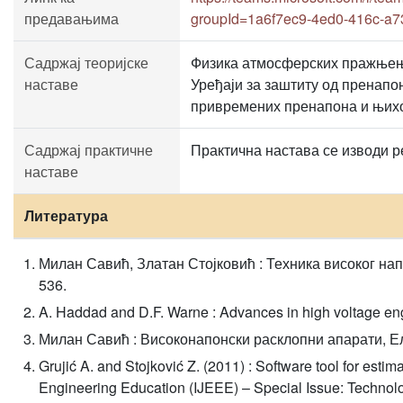
предавањима
groupId=1a6f7ec9-4ed0-416c-a7
Садржај теоријске
Физика атмосферских пражњењ
наставе
Уређаји за заштиту од пренапон
привремених пренапона и њихо
Садржај практичне
Практична настава се изводи 
наставе
Литература
Милан Савић, Златан Стојковић : Техника високог нап
536.
A. Haddad and D.F. Warne : Advances in high voltage en
Милан Савић : Високонапонски расклопни апарати, Еле
Grujić A. and Stojković Z. (2011) : Software tool for estim
Engineering Education (IJEEE) – Special Issue: Technolog