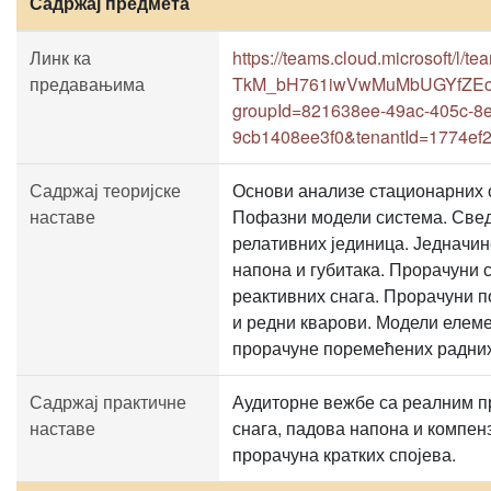
Садржај предмета
Линк ка
https://teams.cloud.microsoft/l
предавањима
TkM_bH761iwVwMuMbUGYfZEc5G
groupId=821638ee-49ac-405c-8
9cb1408ee3f0&tenantId=1774ef
Садржај теоријске
Основи анализе стационарних 
наставе
Пофазни модели система. Свед
релативних јединица. Једначин
напона и губитака. Прорачуни 
реактивних снага. Прорачуни 
и редни кварови. Модели елеме
прорачуне поремећених радни
Садржај практичне
Аудиторне вежбе са реалним п
наставе
снага, падова напона и компенз
прорачуна кратких спојева.