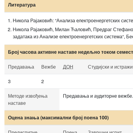
Литература
Никола Рајаковић: “Анализа електроенергетских систе
Никола Рајаковић, Милан Ћаловић, Предраг Стефано
задатака из Анализе електроенергетских система“, Бе
Број часова активне наставе недељно током семес
Предавања
Вежбе
ДОН
Студијски и истражи
3
2
Методе извођења
Предавања и аудиторне вежбе
наставе
Оцена знања (максимални број поена 100)
Предиспитне
Поена
Завршни испит