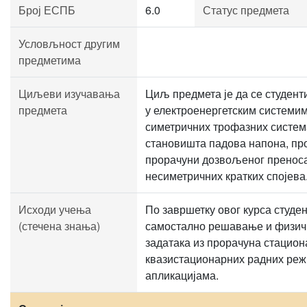
Број ЕСПБ
6.0
Статус предмета
Условљност другим
предметима
Циљеви изучавања
Циљ предмета је да се студент
предмета
у електроенергетским системи
симетричних трофазних систем
становишта падова напона, про
прорачуни дозвољеног преноса
несиметричних кратких спојева
Исходи учења
По завршетку овог курса студе
(стечена знања)
самостално решавање и физич
задатака из прорачуна стацио
квазистационарних радних реж
апликацијама.