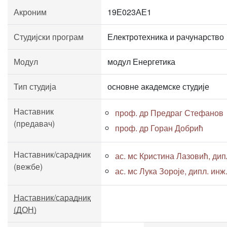
Акроним
19Е023АЕ1
Студијски програм
Електротехника и рачунарство
Модул
модул Енергетика
Тип студија
основне академске студије
Наставник
проф. др Предраг Стефанов
(предавач)
проф. др Горан Добрић
Наставник/сарадник
ас. мс Кристина Лазовић, дипл
(вежбе)
ас. мс Лука Зороје, дипл. инж.
Наставник/сарадник
(ДОН)