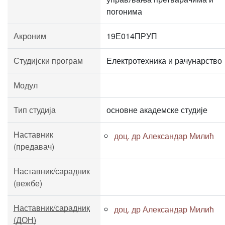
погонима
Акроним
19Е014ПРУП
Студијски програм
Електротехника и рачунарство
Модул
Тип студија
основне академске студије
Наставник
доц. др Александар Милић
(предавач)
Наставник/сарадник
(вежбе)
Наставник/сарадник
доц. др Александар Милић
(ДОН)