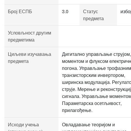
Број ЕСПБ
3.0
Статус
избо
предмета
Условљност другим
предметима
Циљеви изучавања
Дигитално управљање струјом,
предмета
моментом и флуксом електрич
погона. Управљање трофазни
транзисторским инвертором,
ширинска модулација. Регулат
струје. Мерење и реконструкци
сигнала. Управљање моментом
Параметарска осетљивост,
прилагођење.
Исходи учења
Овладавање теоријом и