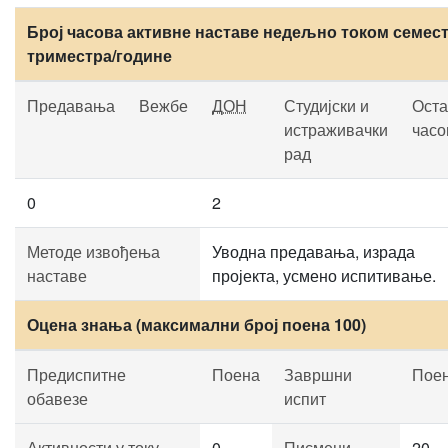
Број часова активне наставе недељно током семест
триместра/године
Предавања
Вежбе
ДОН
Студијски и
Оста
истраживачки
часо
рад
0
2
Методе извођења
Уводна предавања, израда
наставе
пројекта, усмено испитивање.
Оцена знања (максимални број поена 100)
Предиспитне
Поена
Завршни
Пое
обавезе
испит
Активности у току
0
Писмени
20