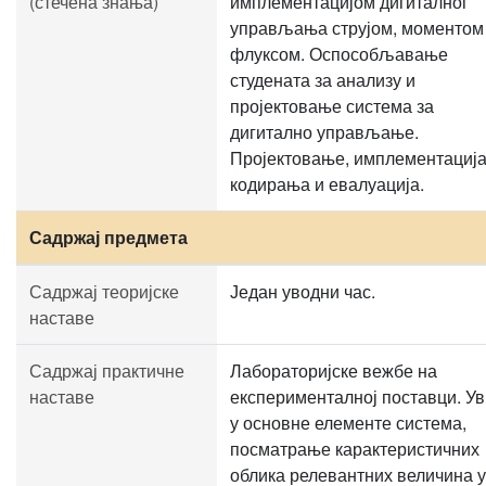
(стечена знања)
имплементацијом дигиталног
управљања струјом, моментом
флуксом. Оспособљавање
студената за анализу и
пројектовање система за
дигитално управљање.
Пројектовање, имплементација
кодирања и евалуација.
Садржај предмета
Садржај теоријске
Један уводни час.
наставе
Садржај практичне
Лабораторијске вежбе на
наставе
експерименталној поставци. У
у основне елементе система,
посматрање карактеристичних
облика релевантних величина у