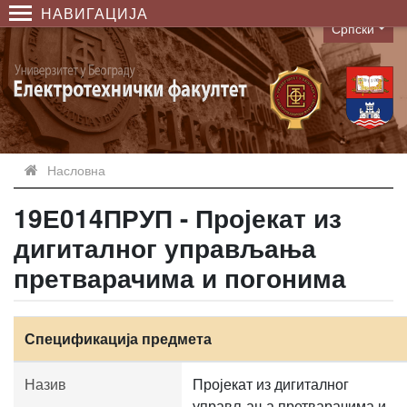
НАВИГАЦИЈА
Српски
Language
Насловна
19Е014ПРУП - Пројекат из
дигиталног управљања
претварачима и погонима
Спецификација предмета
Назив
Пројекат из дигиталног
управљања претварачима и