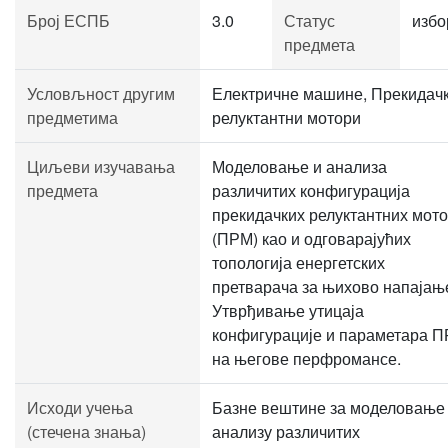
Број ЕСПБ
3.0
Статус
избо
предмета
Условљност другим
Електричне машине, Прекидач
предметима
релуктантни мотори
Циљеви изучавања
Моделовање и анализа
предмета
различитих конфигурација
прекидачких релуктантних мот
(ПРМ) као и одговарајућих
топологија енергетских
претварача за њихово напајањ
Утврђивање утицаја
конфигурације и параметара 
на његове перфромансе.
Исходи учења
Базне вештине за моделовање
(стечена знања)
анализу различитих