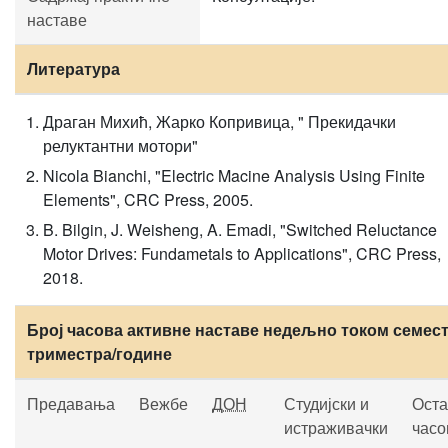
наставе
Литература
Драган Михић, Жарко Копривица, " Прекидачки
релуктантни мотори"
Nicola Bianchi, "Electric Macine Analysis Using Finite
Elements", CRC Press, 2005.
B. Bilgin, J. Weisheng, A. Emadi, "Switched Reluctance
Motor Drives: Fundametals to Applications", CRC Press,
2018.
Број часова активне наставе недељно током семест
триместра/године
Предавања
Вежбе
ДОН
Студијски и
Оста
истраживачки
часо