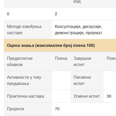
рад
0
2
Методе извођења
Консултације, дискусије,
наставе
демонстрације, пројекат.
Оцена знања (максимални број поена 100)
Предиспитне
Поена
Завршни
Пое
обавезе
испит
Активности у току
Писмени
предавања
испит
Практична настава
Усмени испит
30
Пројекти
70