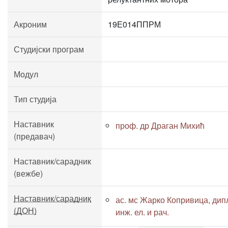
Акроним
19Е014ППРМ
Студијски програм
Модул
Тип студија
Наставник
проф. др Драган Михић
(предавач)
Наставник/сарадник
(вежбе)
Наставник/сарадник
ас. мс Жарко Копривица, дип
(ДОН)
инж. ел. и рач.