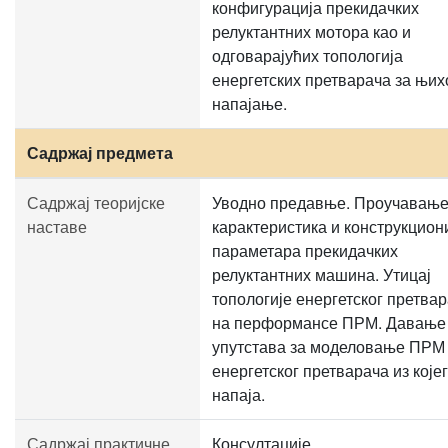
конфигурација прекидачких
релуктантних мотора као и
одговарајућих топологија
енергетских претварача за њих
напајање.
Садржај предмета
Садржај теоријске
Уводно предавње. Проучавањ
наставе
карактеристика и конструкцион
параметара прекидачких
релуктантних машина. Утицај
топологије енергетског претва
на перформансе ПРМ. Давање
упутстава за моделовање ПРМ
енергетског претварача из којег
напаја.
Садржај практичне
Консултације.