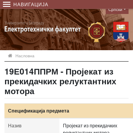
НАВИГАЦИЈА
Српски
Language
Насловна
19Е014ППРМ - Пројекат из
прекидачких релуктантних
мотора
Спецификација предмета
Назив
Пројекат из прекидачких
релуктантних мотора