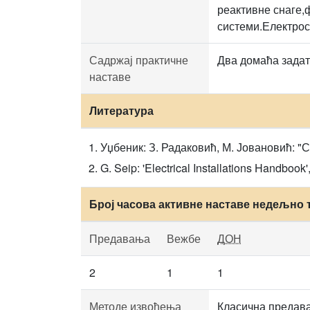
реактивне снаге,
системи.Електрос
Садржај практичне
Два домаћа задат
наставе
Литература
Уџбеник: З. Радаковић, М. Јовановић: "
G. Seip: 'Electrical Installations Handbook
Број часова активне наставе недељно 
Предавања
Вежбе
ДОН
2
1
1
Методе извођења
Класична предава