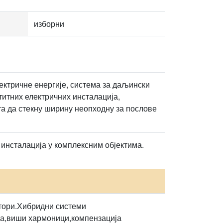
изборни
ектричне енергије, система за даљински
итних електричних инсталација,
а да стекну ширину неопходну за послове
инсталација у комплексним објектима.
атори.Хибридни системи
на,виши хармоници,компензација