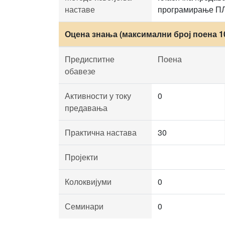
наставе
програмирање П
Оцена знања (максимални број поена 1
Предиспитне
Поена
обавезе
Активности у току
0
предавања
Практична настава
30
Пројекти
Колоквијуми
0
Семинари
0