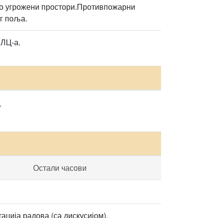
но угрожени простори.Противпожарни
г поља.
ПЛЦ-а.
.
Остали часови
ција радова (са дискусијом),