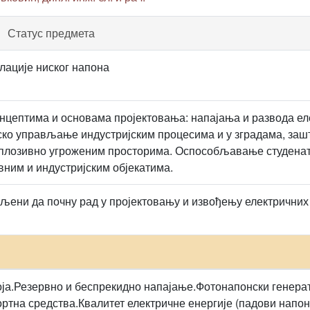
Статус предмета
лације ниског напона
нцептима и основама пројектовања: напајања и развода ел
ско управљање индустријским процесима и у зградама, зашт
сплозивно угроженим просторима. Оспособљавање студенат
вним и индустријским објекатима.
љени да почну рад у пројектовању и извођењу електричних 
поја.Резервно и беспрекидно напајање.Фотонапонски генер
ртна средства.Квалитет електричне енергије (падови напо