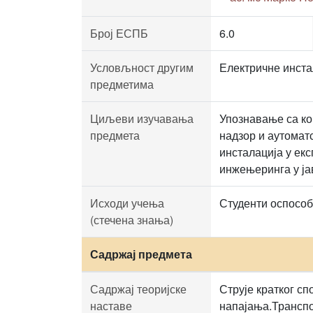
Број ЕСПБ
6.0
Условљност другим
Електричне инста
предметима
Циљеви изучавања
Упознавање са ко
предмета
надзор и аутомат
инсталација у ек
инжењеринга у ја
Исходи учења
Студенти оспособ
(стечена знања)
Садржај предмета
Садржај теоријске
Струје кратког с
наставе
напајања.Транспо