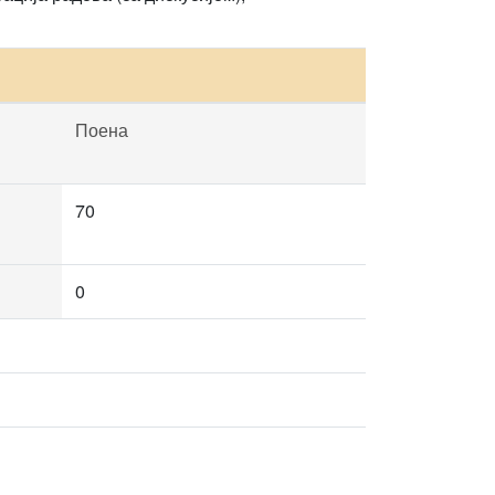
Поена
70
0