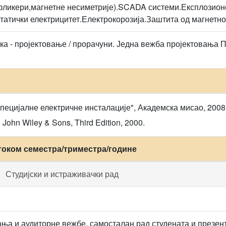
фликери,магнетне несиметрије).SCADA системи.Експлозио
татички електрицитет.Електрокорозија.Заштита од магнетно
ка - пројектовање / прорачуни. Једна вежба пројектовања 
Специјалне електричне инсталације", Академска мисао, 2008
', John Wiley & Sons, Third Edition, 2000.
током семестра/триместра/године
Студијски и истраживачки рад
ња и аудиторне вежбе, самосталан рад студената и презента