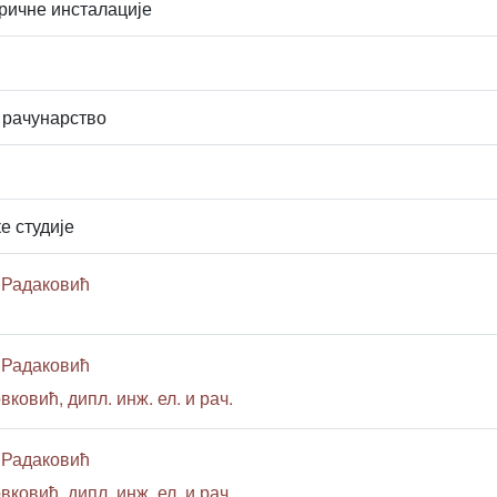
ричне инсталације
 рачунарство
е студије
 Радаковић
 Радаковић
вковић, дипл. инж. ел. и рач.
 Радаковић
вковић, дипл. инж. ел. и рач.