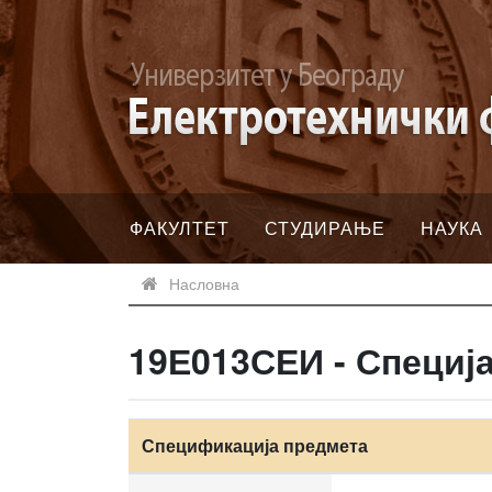
ФАКУЛТЕТ
СТУДИРАЊЕ
НАУКА
Насловна
19Е013СЕИ - Специј
Спецификација предмета