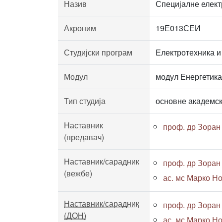
Назив
Специјалне елект
Акроним
19Е013СЕИ
Студијски програм
Електротехника и
Модул
модул Енергетика
Тип студија
основне академск
Наставник
проф. др Зоран
(предавач)
Наставник/сарадник
проф. др Зоран
(вежбе)
ас. мс Марко Но
Наставник/сарадник
проф. др Зоран
(ДОН)
ас. мс Марко Но