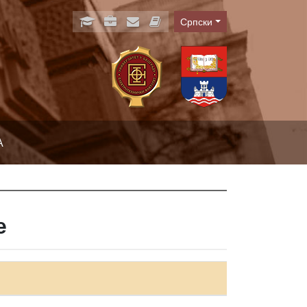
Српски
Language
А
е