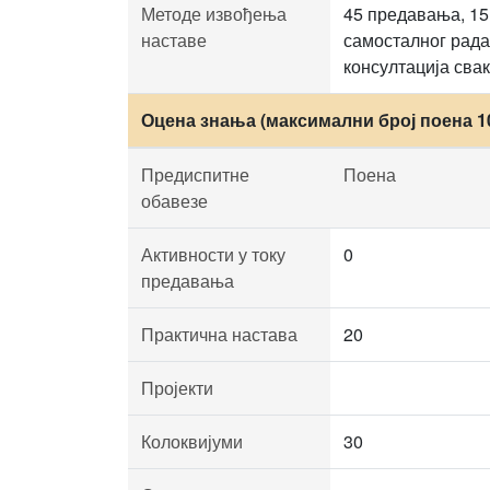
Методе извођења
45 предавања, 15
наставе
самосталног рада,
консултација сва
Оцена знања (максимални број поена 1
Предиспитне
Поена
обавезе
Активности у току
0
предавања
Практична настава
20
Пројекти
Колоквијуми
30