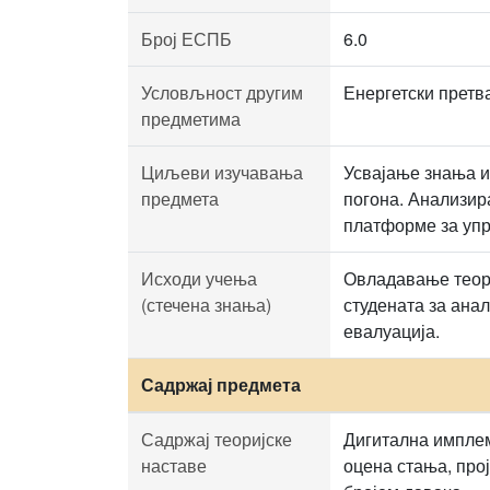
Број ЕСПБ
6.0
Условљност другим
Енергетски претв
предметима
Циљеви изучавања
Усвајање знања и
предмета
погона. Анализир
платформе за уп
Исходи учења
Овладавање теор
(стечена знања)
студената за ана
евалуација.
Садржај предмета
Садржај теоријске
Дигитална имплем
наставе
оцена стања, про