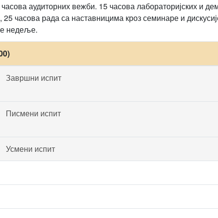
 часова аудиторних вежби. 15 часова лабораторијских и де
 25 часова рада са наставницима кроз семинаре и дискусије.
ке недеље.
00)
Завршни испит
Писмени испит
Усмени испит