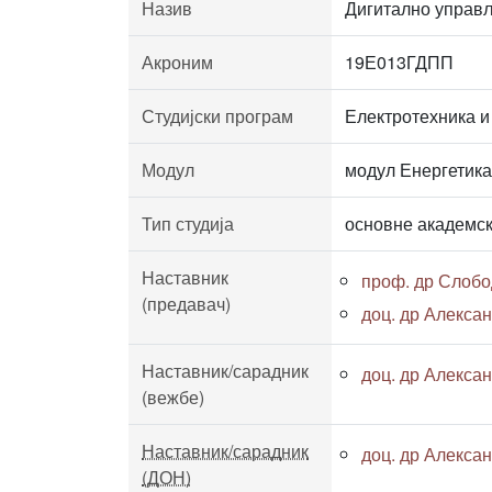
Назив
Дигитално управ
Акроним
19Е013ГДПП
Студијски програм
Електротехника и
Модул
модул Енергетика
Тип студија
основне академск
Наставник
проф. др Слобо
(предавач)
доц. др Алекса
Наставник/сарадник
доц. др Алекса
(вежбе)
Наставник/сарадник
доц. др Алекса
(ДОН)