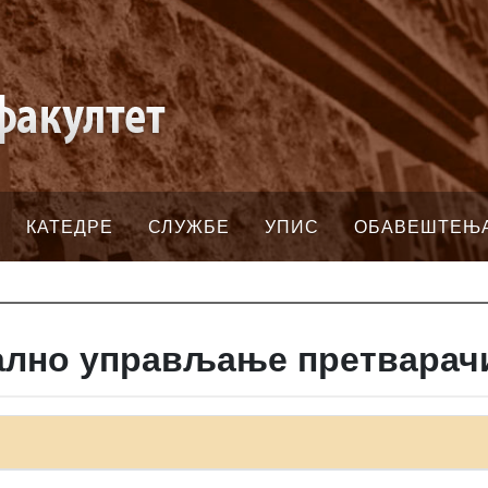
КАТЕДРЕ
СЛУЖБЕ
УПИС
ОБАВЕШТЕЊ
ално управљање претварач