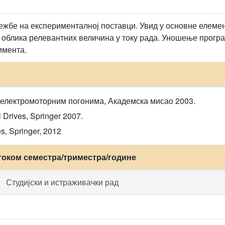
ежбе на експерименталној поставци. Увид у основне елеме
 облика релевантних величина у току рада. Уношење прогр
имента.
 електромоторним погонима, Академска мисао 2003.
l Drives, Springer 2007.
s, Springer, 2012
током семестра/триместра/године
Студијски и истраживачки рад