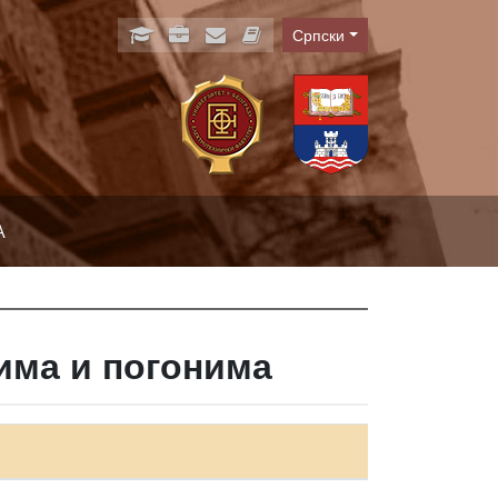
Српски
Language
А
има и погонима