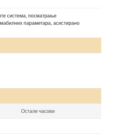
нте система, посматрање
амабилних параметара, асистирано
Остали часови