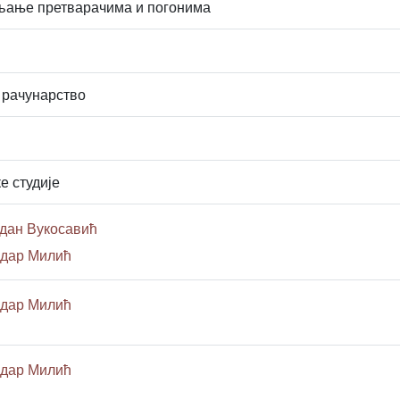
љање претварачима и погонима
 рачунарство
е студије
дан Вукосавић
ндар Милић
ндар Милић
ндар Милић