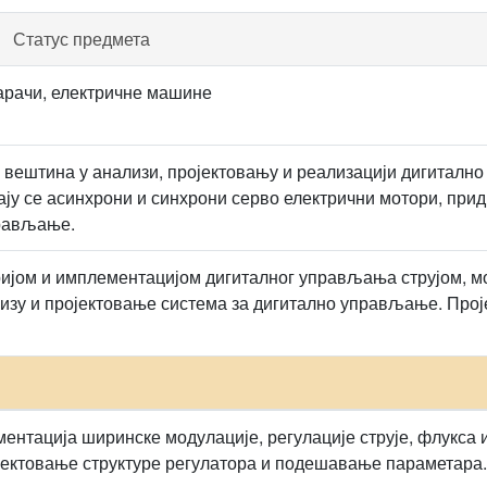
Статус предмета
арачи, електричне машине
 вештина у анализи, пројектовању и реализацији дигитално
ају се асинхрони и синхрони серво електрични мотори, при
рављање.
ијом и имплементацијом дигиталног управљања струјом, 
лизу и пројектовање система за дигитално управљање. Про
ентација ширинске модулације, регулације струје, флукса 
јектовање структуре регулатора и подешавање параметара