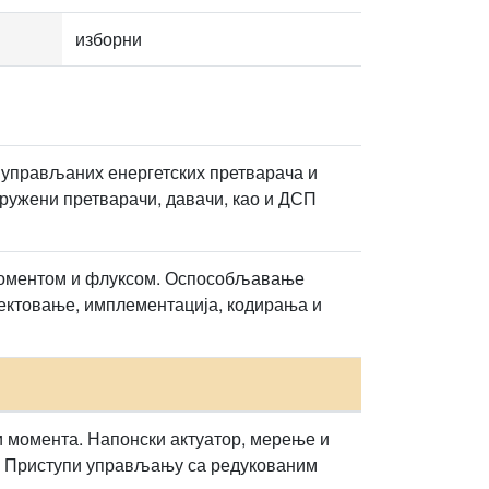
изборни
 управљаних енергетских претварача и
дружени претварачи, давачи, као и ДСП
моментом и флуксом. Оспособљавање
јектовање, имплементација, кодирања и
и момента. Напонски актуатор, мерење и
. Приступи управљању са редукованим