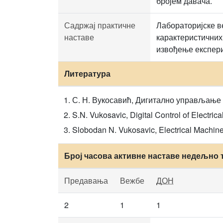
бројем давача.
Садржај практичне
Лабораторијске в
наставе
карактеристичних
извођење експер
Литература
С. Н. Вукосавић, Дигитално управљање
S.N. Vukosavic, Digital Control of Electrica
Slobodan N. Vukosavic, Electrical Machine
Број часова активне наставе недељно 
Предавања
Вежбе
ДОН
2
1
1