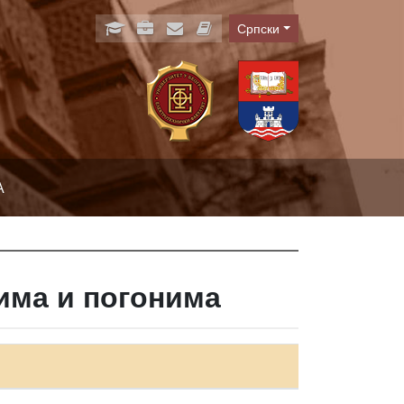
Српски
Language
А
има и погонима