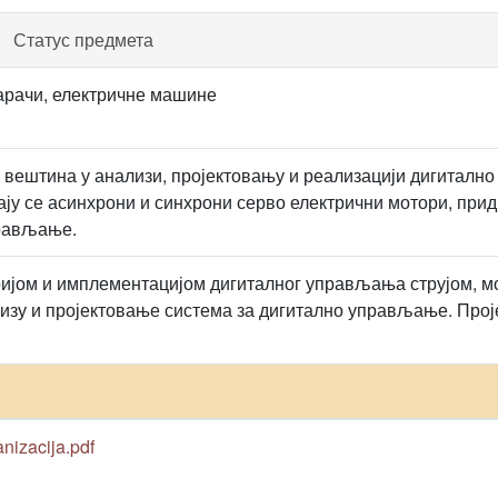
Статус предмета
арачи, електричне машине
 вештина у анализи, пројектовању и реализацији дигитално
ају се асинхрони и синхрони серво електрични мотори, при
рављање.
ијом и имплементацијом дигиталног управљања струјом, 
лизу и пројектовање система за дигитално управљање. Про
ganizacija.pdf