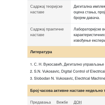
Садржај теоријске
Дигитална имплем
наставе
оцена стања, про
бројем давача.
Садржај практичне
Лабораторијске в
наставе
карактеристичних
извођење експер
Литература
С. Н. Вукосавић, Дигитално управљање
S.N. Vukosavic, Digital Control of Electrica
Slobodan N. Vukosavic, Electrical Machine
Број часова активне наставе недељно 
Предавања
Вежбе
ДОН