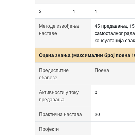
2
1
1
Методе извођења
45 предавања, 15
наставе
самосталног рада,
консултација сва
Оцена знања (максимални број поена 1
Предиспитне
Поена
обавезе
Активности у току
0
предавања
Практична настава
20
Пројекти