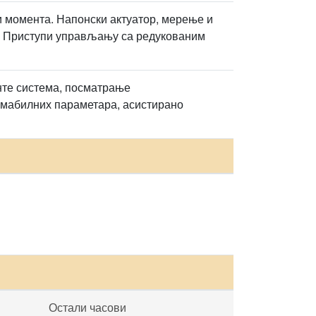
и момента. Напонски актуатор, мерење и
. Приступи управљању са редукованим
нте система, посматрање
амабилних параметара, асистирано
Остали часови