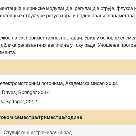
ентација ширинске модулације, регулације струје, флукса 
јектовање структуре регулатора и подешавање параметара
ежбе на експерименталној поставци. Увид у основне елеме
 облика релевантних величина у току рада. Уношење прогр
имента.
 електромоторним погонима, Академска мисао 2003.
l Drives, Springer 2007.
s, Springer, 2012
током семестра/триместра/године
Студијски и истраживачки рад