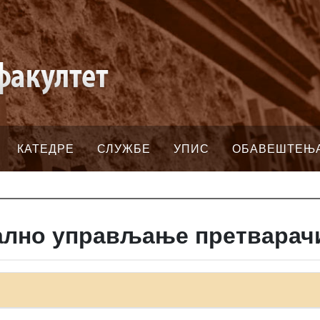
КАТЕДРЕ
СЛУЖБЕ
УПИС
ОБАВЕШТЕЊ
ално управљање претварач