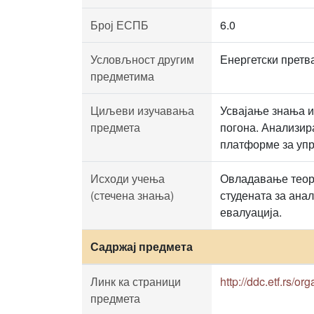
Број ЕСПБ
6.0
Условљност другим
Енергетски претв
предметима
Циљеви изучавања
Усвајање знања и
предмета
погона. Анализир
платформе за уп
Исходи учења
Овладавање теор
(стечена знања)
студената за ана
евалуација.
Садржај предмета
Линк ка страници
http://ddc.etf.rs/or
предмета