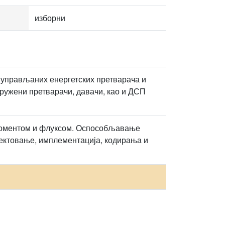
изборни
 управљаних енергетских претварача и
дружени претварачи, давачи, као и ДСП
моментом и флуксом. Оспособљавање
јектовање, имплементација, кодирања и