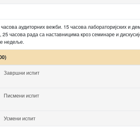
 часова аудиторних вежби. 15 часова лабораторијских и де
 25 часова рада са наставницима кроз семинаре и дискусије.
ке недеље.
00)
Завршни испит
Писмени испит
Усмени испит