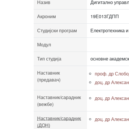
Назив
Дигитално управ
Акроним
19Е013ГДПП
Студијски програм
Електротехника и
Модул
Тип студија
основне академск
Наставник
проф. др Слобо
(предавач)
доц. др Алекса
Наставник/сарадник
доц. др Алекса
(вежбе)
Наставник/сарадник
доц. др Алекса
(ДОН)