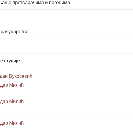
љање претварачима и погонима
 рачунарство
е студије
дан Вукосавић
ндар Милић
ндар Милић
ндар Милић