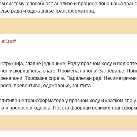
ом систему; способност анализе и процене понашања тран
ћење рада и одржавање трансформатора.
.etf.rs/#
нструкција, главне једначине. Рад у празном ходу и под о
тепен искоришћења снаге. Промена напона. Загревање. Прик
пренапони. Трофазне спреге. Паралелaн рад. Несиметричн
рола, превентива, одржавање, заштита.
спитивање трансформатора у празном ходу и кратком споју
ла и преносног односа. Посета фабрици великих трансформ