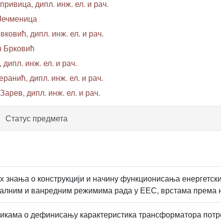
привица, дипл. инж. ел. и рач.
Јечменица
вковић, дипл. инж. ел. и рач.
н Брковић
 дипл. инж. ел. и рач.
ранић, дипл. инж. ел. и рач.
Зарев, дипл. инж. ел. и рач.
Статус предмета
 знања о конструкцији и начину функционисања енергетск
лним и ванредним режимима рада у ЕЕС, врстама према н
икама о дефинисању карактеристика трансформатора потре