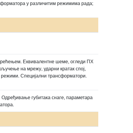
сформатора у различитим режимима рада;
птерећењем. Еквивалентне шеме, огледи ПХ
ључење на мрежу, ударни кратак спој,
и режими. Специјални трансформатори.
. Одређивање губитака снаге, параметара
атора.