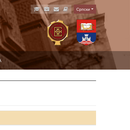
Српски
Language
А