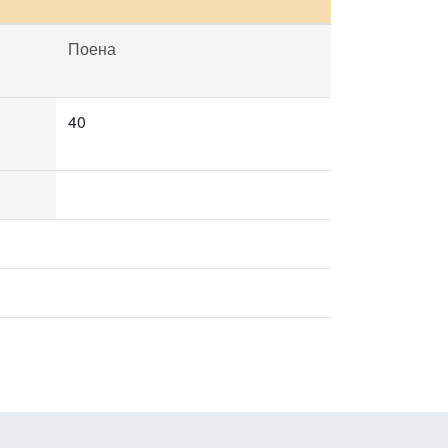
Поена
40