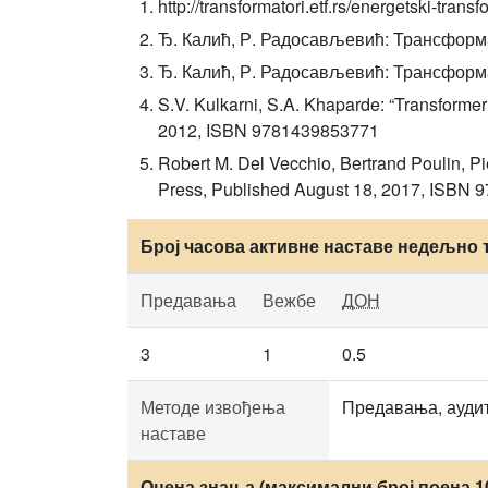
http://transformatori.etf.rs/energetski-transfo
Ђ. Калић, Р. Радосављевић: Трансформа
Ђ. Калић, Р. Радосављевић: Трансформа
S.V. Kulkarni, S.A. Khaparde: “Transforme
2012, ISBN 9781439853771
Robert M. Del Vecchio, Bertrand Poulin, Pi
Press, Published August 18, 2017, ISBN
Број часова активне наставе недељно 
Предавања
Вежбе
ДОН
3
1
0.5
Методе извођења
Предавања, аудит
наставе
Оцена знања (максимални број поена 1