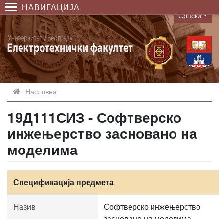
НАВИГАЦИЈА
Српски
Language
Насловна
19Д111СИЗ - Софтверско
инжењерство засновано на
моделима
Спецификација предмета
Назив
Софтверско инжењерство
засновано на моделима