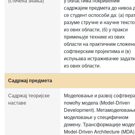
(стечена знања)
у областима покривеним
садржајем предмета до нивоа 
се студент оспособи да: (а) пра
разуме стручне и научне текст
из ових области, (б) у пракси
примењује технике из ових
области на практичним сложен
софтверским пројектима и (в)
испуњава истраживачке задатк
из ових области.
Садржај предмета
Садржај теоријске
Моделовање и развој софтвер
наставе
помоћу модела (Model-Driven
Development). Метамоделовањ
моделовање у специфичном
домену. Трансформације модел
Model-Driven Architecture (MDA)