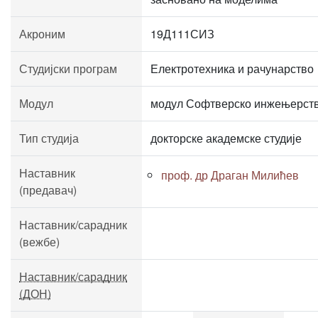
Акроним
19Д111СИЗ
Студијски програм
Електротехника и рачунарство
Модул
модул Софтверско инжењерст
Тип студија
докторске академске студије
Наставник
проф. др Драган Милићев
(предавач)
Наставник/сарадник
(вежбе)
Наставник/сарадник
(ДОН)