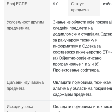
Број ЕСПБ
9.0
Статус
избо
предмета
Условљност другим
Знање из области које покривај
предметима
следећи предмети на
додипломским студијама Одсек
за рачунарску технику и
информатику и Одсека за
софтверско инжењерство ЕТФ-
(а) Објектно-оријентисано
програмирање 1 и 2 и (б)
Пројектовање софтвера.
Циљеви изучавања
Овладати појмовима, техникам
предмета
алатима у областима покривен
садржајем предмета.
Исходи учења
Овладати појмовима и техника