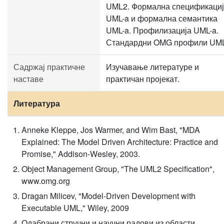
UML2. Формална спецификаци
UML-a и формална семантика
UML-a. Профилизација UML-a.
Стандардни OMG профили UML
Садржај практичне
Изучавање литературе и
наставе
практичан пројекат.
Литература
Anneke Kleppe, Jos Warmer, and Wim Bast, "MDA
Explained: The Model Driven Architecture: Practice and
Promise," Addison-Wesley, 2003.
Object Management Group, "The UML2 Specification",
www.omg.org
Dragan Milicev, "Model-Driven Development with
Executable UML," Wiley, 2009
Одабрани стручни и научни радови из области