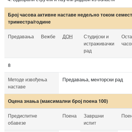
Број часова активне наставе недељно током семест
триместра/године
Предавања
Вежбе
ДОН
Студијски и
Оста
истраживачки
часо
рад
8
Методе извођења
Предавања, менторски рад
наставе
Оцена знања (максимални број поена 100)
Предиспитне
Поена
Завршни
Пое
обавезе
испит