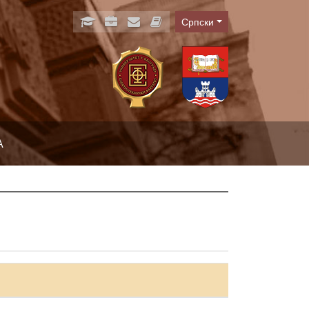
Српски
Language
А