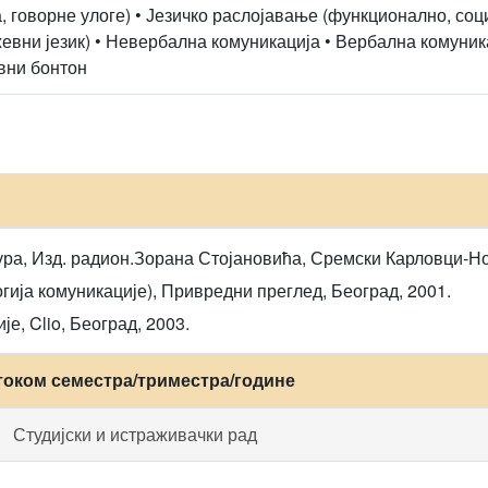
, говорне улоге) • Језичко раслојавање (функционално, соц
евни језик) • Невербална комуникација • Вербална комуника
вни бонтон
тура, Изд. радион.Зорана Стојановића, Сремски Карловци-Но
гија комуникације), Привредни преглед, Београд, 2001.
, Clio, Београд, 2003.
током семестра/триместра/године
Студијски и истраживачки рад