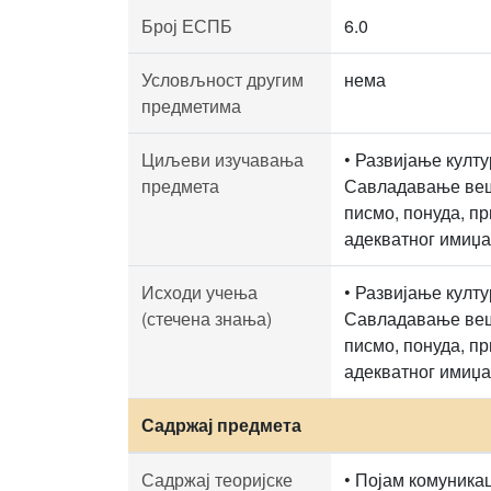
Број ЕСПБ
6.0
Условљност другим
нема
предметима
Циљеви изучавања
• Развијање култ
предмета
Савладавање вешт
писмо, понуда, пр
адекватног имиџа
Исходи учења
• Развијање култ
(стечена знања)
Савладавање вешт
писмо, понуда, пр
адекватног имиџа
Садржај предмета
Садржај теоријске
• Појам комуникац