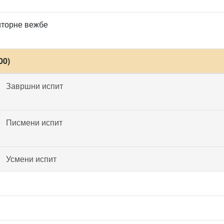
иторне вежбе
00)
Завршни испит
Писмени испит
Усмени испит