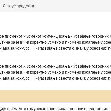
Статус предмета
уре писменог и усменог комуницирања • Усвајање говорних 
ина за језички коректно усмено и писмено излагање у сф
ијава за конкурс ...) • Развијање свести о значају основни
уре писменог и усменог комуницирања • Усвајање говорних 
ина за језички коректно усмено и писмено излагање у сф
ијава за конкурс ...) • Развијање свести о значају основни
ије (елементи комуникационог чина, говорни представник, г