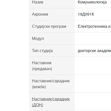
Назив
Комуникологија
Акроним
19Д091К
Студијски програм
Електротехника и
Модул
Тип студија
докторске академ
Наставник
(предавач)
Наставник/сарадник
(вежбе)
Наставник/сарадник
(ДОН)