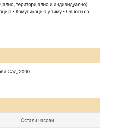
ијално, територијално и индивидуално),
ција • Комуникација у тиму • Односи са
ви Сад, 2000.
Остали часови