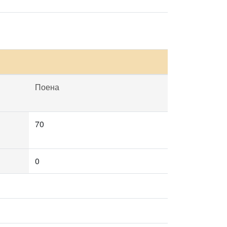
Поена
70
0