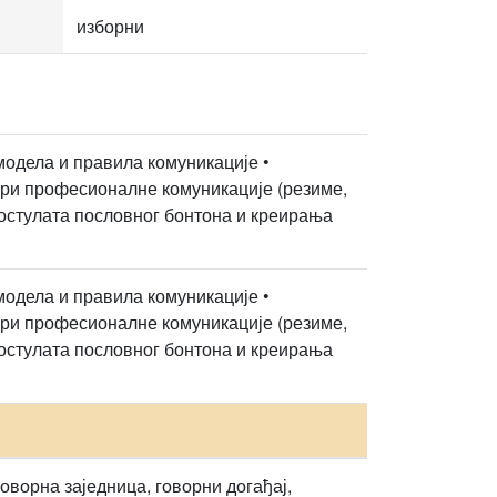
изборни
модела и правила комуникације •
ери професионалне комуникације (резиме,
х постулата пословног бонтона и креирања
модела и правила комуникације •
ери професионалне комуникације (резиме,
х постулата пословног бонтона и креирања
оворна заједница, говорни догађај,