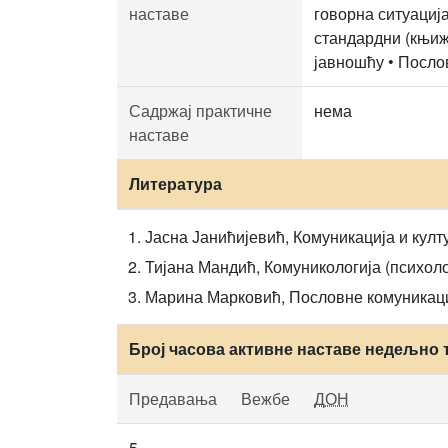
наставе
говорна ситуација
стандардни (књиж
јавношћу • Посло
Садржај практичне
нема
наставе
Литература
Јасна Јанићијевић, Комуникација и кул
Тијана Мандић, Комуникологија (психоло
Марина Марковић, Пословне комуникације
Број часова активне наставе недељно 
Предавања
Вежбе
ДОН
5