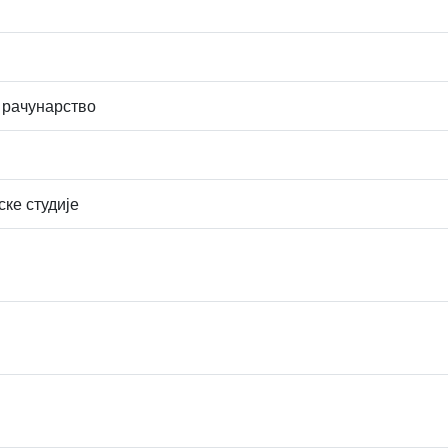
 рачунарство
ске студије