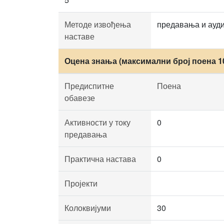
Методе извођења
предавања и ауд
наставе
Оцена знања (максимални број поена 1
Предиспитне
Поена
обавезе
Активности у току
0
предавања
Практична настава
0
Пројекти
Колоквијуми
30