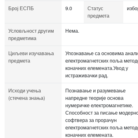
Број ЕСПБ
9.0
Статус
избо
предмета
Условљност другим
Нема.
предметима
Циљеви изучавања
Упознавање са основима анал
предмета
електромагнетских поља мето
коначних елемената.Увод у
истраживачки рад.
Исходи учења
Познавање и разумевање
(стечена знања)
напредне теорије основа
нумеричке електромагнетике.
Способност за писање модерн
софтвера за прорачун
електромагнетских поља мето
коначних елемената.