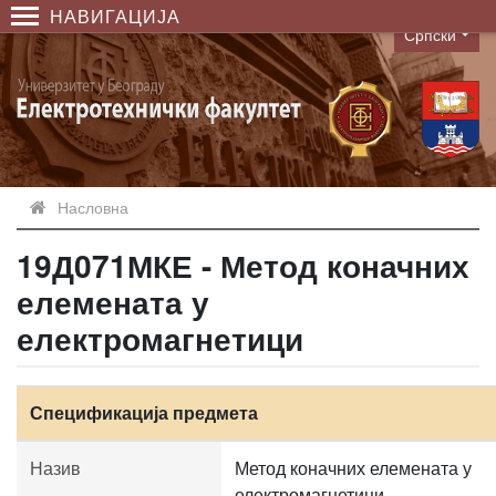
НАВИГАЦИЈА
Српски
Language
Насловна
19Д071МКЕ - Метод коначних
елемената у
електромагнетици
Спецификација предмета
Назив
Метод коначних елемената у
електромагнетици