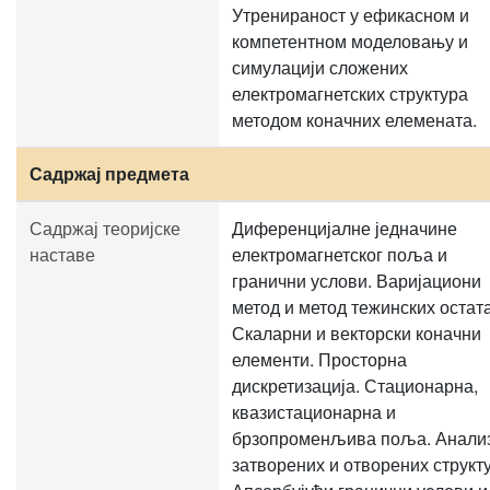
Утренираност у ефикасном и
компетентном моделовању и
симулацији сложених
електромагнетских структура
методом коначних елемената.
Садржај предмета
Садржај теоријске
Диференцијалне једначине
наставе
електромагнетског поља и
гранични услови. Варијациони
метод и метод тежинских остата
Скаларни и векторски коначни
елементи. Просторна
дискретизација. Стационарна,
квазистационарна и
брзопроменљива поља. Анали
затворених и отворених структ