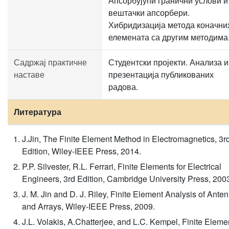
Апсорбујући гранични услови и
вештачки апсорбери.
Хибридизација метода коначни
елемената са другим методима
Садржај практичне
Студентски пројекти. Анализа и
наставе
презентација публикованих
радова.
Литература
J.Jin, The Finite Element Method in Electromagnetics, 3r
Edition, Wiley-IEEE Press, 2014.
P.P. Silvester, R.L. Ferrari, Finite Elements for Electrical
Engineers, 3rd Edition, Cambridge University Press, 200
J. M. Jin and D. J. Riley, Finite Element Analysis of Ante
and Arrays, Wiley-IEEE Press, 2009.
J.L. Volakis, A.Chatterjee, and L.C. Kempel, Finite Eleme