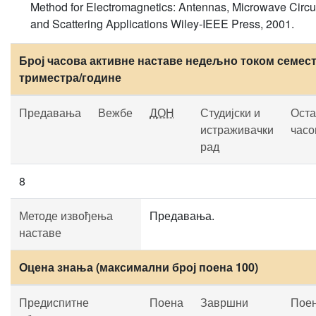
Method for Electromagnetics: Antennas, Microwave Circui
and Scattering Applications Wiley-IEEE Press, 2001.
Број часова активне наставе недељно током семест
триместра/године
Предавања
Вежбе
ДОН
Студијски и
Оста
истраживачки
часо
рад
8
Методе извођења
Предавања.
наставе
Оцена знања (максимални број поена 100)
Предиспитне
Поена
Завршни
Пое