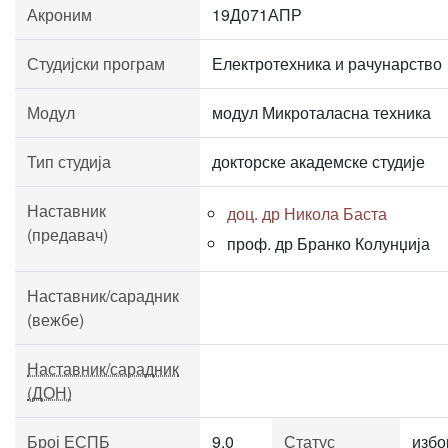
Акроним
19Д071АПР
Студијски програм
Електротехника и рачунарство
Модул
модул Микроталасна техника
Тип студија
докторске академске студије
Наставник
доц. др Никола Баста
(предавач)
проф. др Бранко Колунџија
Наставник/сарадник
(вежбе)
Наставник/сарадник
(ДОН)
Број ЕСПБ
9.0
Статус
избо