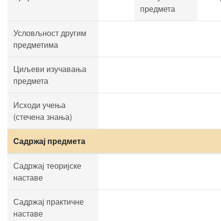
предмета
Условљност другим
предметима
Циљеви изучавања
предмета
Исходи учења
(стечена знања)
Садржај предмета
Садржај теоријске
наставе
Садржај практичне
наставе