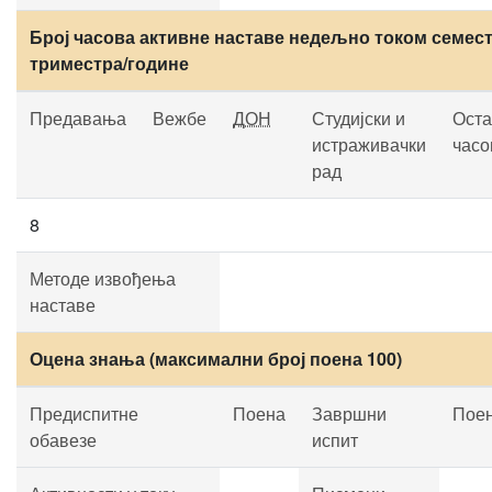
Број часова активне наставе недељно током семест
триместра/године
Предавања
Вежбе
ДОН
Студијски и
Оста
истраживачки
часо
рад
8
Методе извођења
наставе
Оцена знања (максимални број поена 100)
Предиспитне
Поена
Завршни
Пое
обавезе
испит