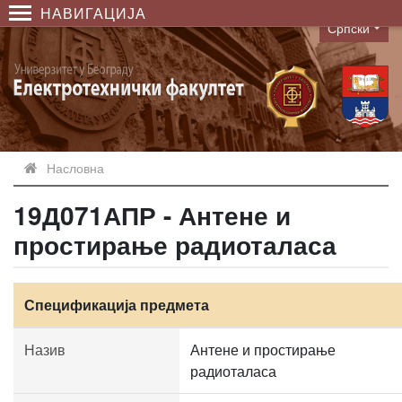
НАВИГАЦИЈА
Српски
Language
Насловна
19Д071АПР - Антене и
простирање радиоталаса
Спецификација предмета
Назив
Антене и простирање
радиоталаса