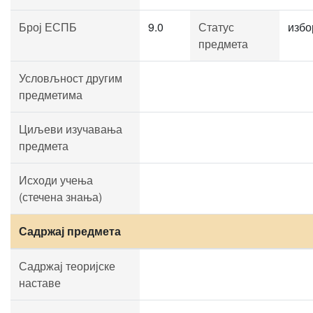
Број ЕСПБ
9.0
Статус
избо
предмета
Условљност другим
предметима
Циљеви изучавања
предмета
Исходи учења
(стечена знања)
Садржај предмета
Садржај теоријске
наставе