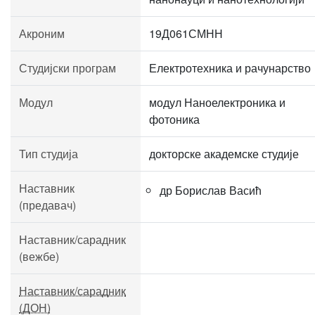
Акроним
19Д061СМНН
Студијски програм
Електротехника и рачунарство
Модул
модул Наноелектроника и
фотоника
Тип студија
докторске академске студије
Наставник
др Борислав Васић
(предавач)
Наставник/сарадник
(вежбе)
Наставник/сарадник
(ДОН)