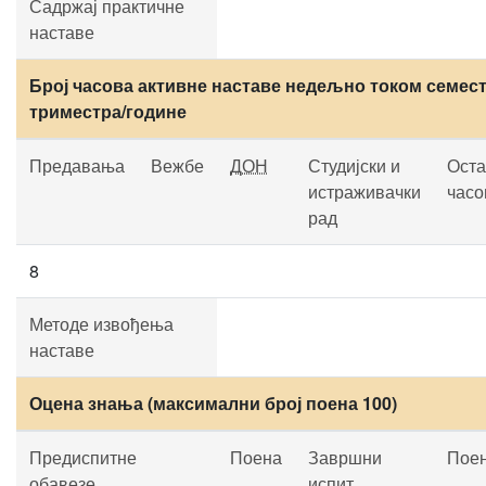
Садржај практичне
наставе
Број часова активне наставе недељно током семест
триместра/године
Предавања
Вежбе
ДОН
Студијски и
Оста
истраживачки
часо
рад
8
Методе извођења
наставе
Оцена знања (максимални број поена 100)
Предиспитне
Поена
Завршни
Пое
обавезе
испит