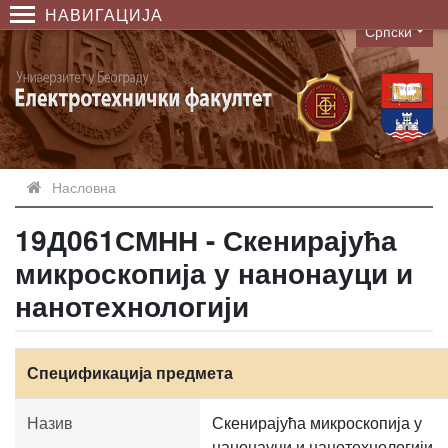
НАВИГАЦИЈА
Српски
Language
Насловна
19Д061СМНН - Скенирајућа
микроскопија у нанонауци и
нанотехнологији
Спецификација предмета
Назив
Скенирајућа микроскопија у
нанонауци и нанотехнологији