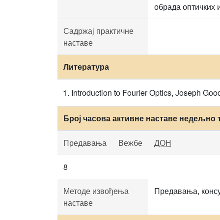
обрада оптичких 
Садржај практичне
наставе
Литература
Introduction to Fourier Optics, Joseph G
Број часова активне наставе недељно 
Предавања
Вежбе
ДОН
8
Методе извођења
Предавања, консу
наставе