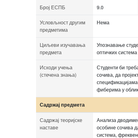
Број ЕСПБ
9.0
Условљност другим
Нема
предметима
Циљеви изучавања
Упознавање студе
предмета
оптичких система
Исходи учења
Студенти би треб
(стечена знања)
сочива, да проје
спецификацијама,
фиберима у облик
Садржај предмета
Садржај теоријске
Анализа дводимен
наставе
особине сочива д
система, фреквен