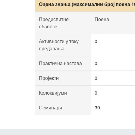
Оцена знања (максимални број поена 1
Предиспитне
Поена
обавезе
Активности у току
0
предавања
Практична настава
0
Пројекти
0
Колоквијуми
0
Семинари
30