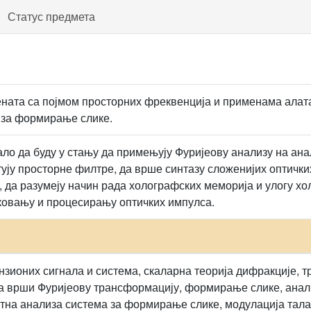
Статус предмета
ната са појмом просторних фреквенција и применама алата
 за формирање слике.
ало да буду у стању да примењују Фуријеову анализу на а
ктују просторне филтре, да врше синтазу сложенијих оптичк
 да разумеју начин рада холографских меморија и улогу х
овању и процесирању оптичких импулса.
зионих сигнала и система, скаларна теорија дифракције, т
а врши Фуријеову трансформацију, формирање слике, анал
тна анализа система за формирање слике, модулација тала