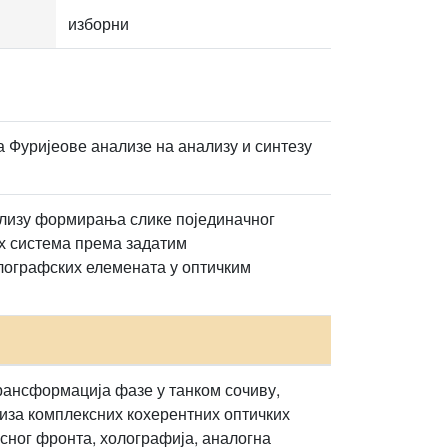
изборни
 Фуријеове анализе на анализу и синтезу
нализу формирања слике појединачног
их система према задатим
олографских елемената у оптичким
рансформација фазе у танком сочиву,
иза комплексних кохерентних оптичких
сног фронта, холографија, аналогна