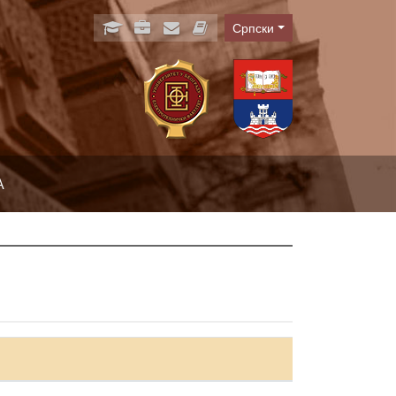
Српски
Language
А