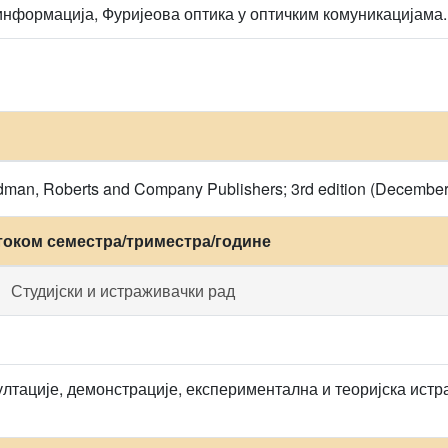
информација, Фуријеова оптика у оптичким комуникацијама.
oodman, Roberts and Company Publishers; 3rd edition (December
током семестра/триместра/године
Студијски и истраживачки рад
лтације, демонстрације, експериментална и теоријска ист