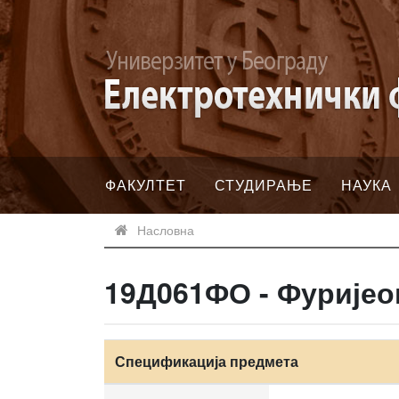
ФАКУЛТЕТ
СТУДИРАЊЕ
НАУКА
Насловна
19Д061ФО - Фуријео
Спецификација предмета