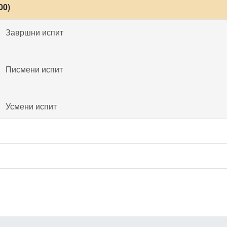
00)
Завршни испит
Писмени испит
Усмени испит