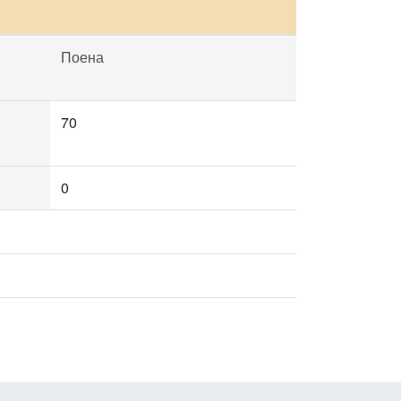
Поена
70
0