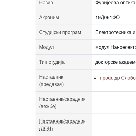
Назив
Фуријеова оптика
Акроним
19Д061ФО
Студијски програм
Електротехника и
Модул
модул Наноелект
Тип студија
докторске академ
Наставник
проф. др Слобо
(предавач)
Наставник/сарадник
(вежбе)
Наставник/сарадник
(ДОН)