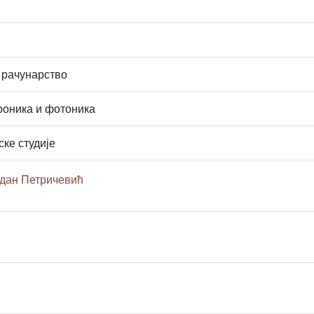
 рачунарство
роника и фотоника
ске студије
дан Петричевић