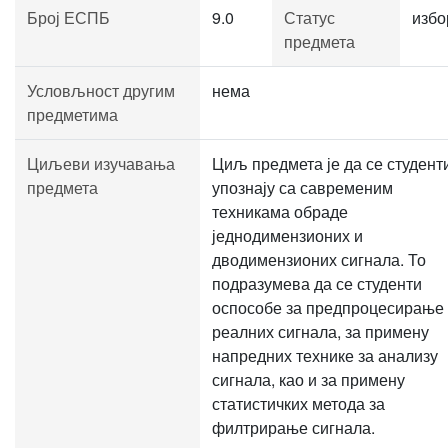
Број ЕСПБ
9.0
Статус
избо
предмета
Условљност другим
нема
предметима
Циљеви изучавања
Циљ предмета је да се студент
предмета
упознају са савременим
техникама обраде
једнодимензионих и
дводимензионих сигнала. То
подразумева да се студенти
оспособе за предпроцесирање
реалних сигнала, за примену
напредних технике за анализу
сигнала, као и за примену
статистичких метода за
филтрирање сигнала.