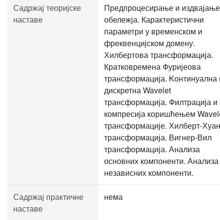
Садржај теоријске
Предпроцесирање и издвајање
наставе
обележја. Карактеристични
параметри у временском и
фреквенцијском домену.
Хилбертова трансформација.
Кратковремена Фуријеова
трансформација. Kонтинуална 
дискретна Wavelet
трансформација. Филтрација и
компресија коришћењем Wavel
трансформације. Хилберт-Хуан
трансформација. Вигнер-Вил
трансформација. Анализа
основних компоненти. Анализа
независних компоненти.
Садржај практичне
нема
наставе