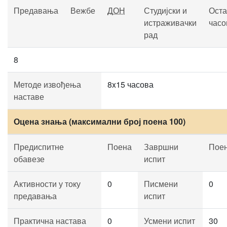
Предавања
Вежбе
ДОН
Студијски и
Оста
истраживачки
часо
рад
8
Методе извођења
8x15 часова
наставе
Оцена знања (максимални број поена 100)
Предиспитне
Поена
Завршни
Пое
обавезе
испит
Активности у току
0
Писмени
0
предавања
испит
Практична настава
0
Усмени испит
30