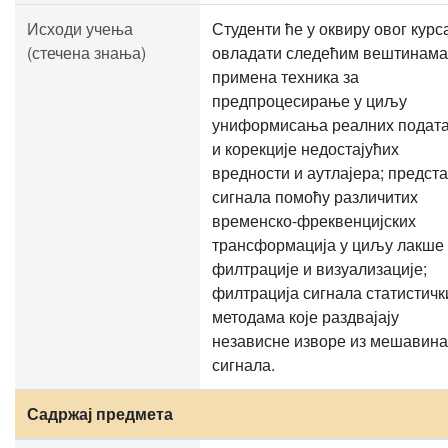
Исходи учења
Студенти ће у оквиру овог курс
(стечена знања)
овладати следећим вештинама
примена техника за
предпроцесирање у циљу
униформисања реалних подат
и корекције недостајућих
вредности и аутлајера; предст
сигнала помоћу различитих
временско-фреквенцијских
трансформација у циљу лакше
филтрације и визуализације;
филтрација сигнала статистич
методама које раздвајају
независне изворе из мешавина
сигнала.
Садржај предмета