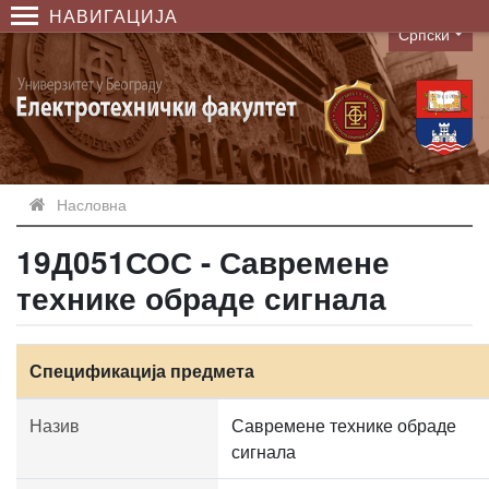
НАВИГАЦИЈА
Српски
Language
Насловна
19Д051СОС - Савремене
технике обраде сигнала
Спецификација предмета
Назив
Савремене технике обраде
сигнала