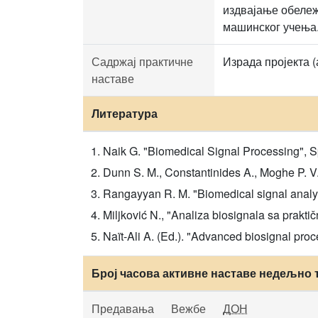
издвајање обележ
машинског учења
Садржај практичне
Израда пројекта 
наставе
Литература
Naik G. "Biomedical Signal Processing", S
Dunn S. M., Constantinides A., Moghe P. V
Rangayyan R. M. "Biomedical signal analy
Miljković N., "Analiza biosignala sa prakti
Naït-Ali A. (Ed.). "Advanced biosignal pr
Број часова активне наставе недељно 
Предавања
Вежбе
ДОН