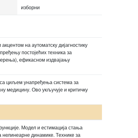
изборни
 акцентом на аутоматску дијагностику
пређењу постојећих техника за
 мерења), ефикасном издвајању
 са циљем унапређења система за
ну медицину. Ово укључује и критичку
ункције. Модел и естимација стања
 нелинеарне динамике. Технике за