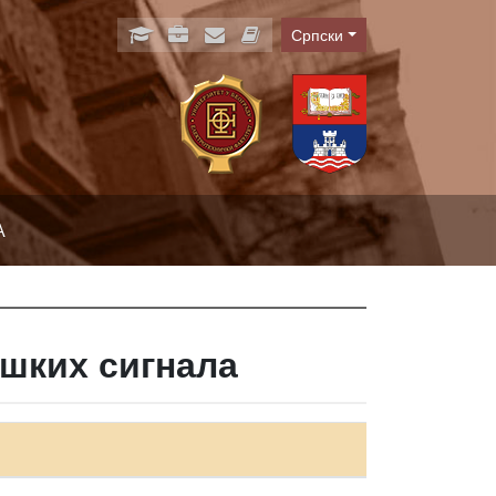
Српски
Language
А
шких сигнала