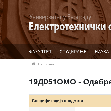
ФАКУЛТЕТ
СТУДИРАЊЕ
НАУКА
Насловна
19Д051ОМО - Одабр
Спецификација предмета