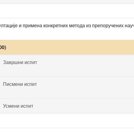
лтације и примена конкретних метода из препоручених нау
00)
Завршни испит
Писмени испит
Усмени испит