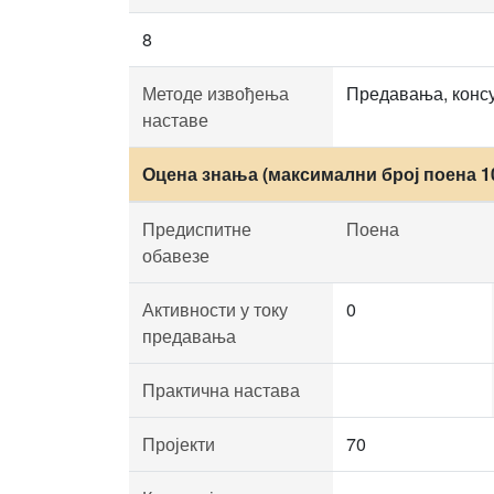
8
Методе извођења
Предавања, консу
наставе
Оцена знања (максимални број поена 1
Предиспитне
Поена
обавезе
Активности у току
0
предавања
Практична настава
Пројекти
70