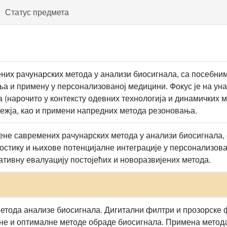
Статус предмета
их рачунарских метода у анализи биосигнала, са посебним
а и примену у персонализованој медицини. Фокус је на уна
 (нарочито у контексту одевних технологија и динамичких
ежја, као и примени напредних метода резоновања.
не савремених рачунарских метода у анализи биосигнала,
ностику и њихове потенцијалне интеграције у персонализова
ативну евалуацију постојећих и новоразвијених метода.
тода анализе биосигнала. Дигитални филтри и прозорске ф
не и оптималне методе обраде биосигнала. Примена метода