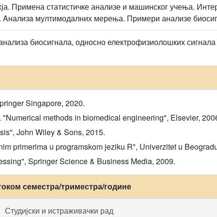
ја. Примена статистичке анализе и машинског учења. Инт
. Aнализa мултимодалних мерења. Примери анализе биосиг
(анализа биосигнала, односно електрофизиолошких сигнала
pringer Singapore, 2020.
. "Numerical methods in biomedical engineering", Elsevier, 200
sis", John Wiley & Sons, 2015.
čnim primerima u programskom jeziku R", Univerzitet u Beogradu -
ocessing", Springer Science & Business Media, 2009.
током семестра/триместра/године
Студијски и истраживачки рад