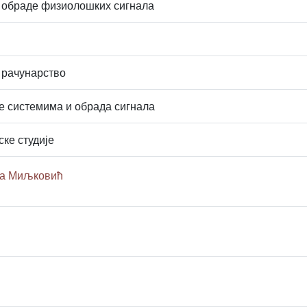
 обраде физиолошких сигнала
 рачунарство
 системима и обрада сигнала
ске студије
ца Миљковић