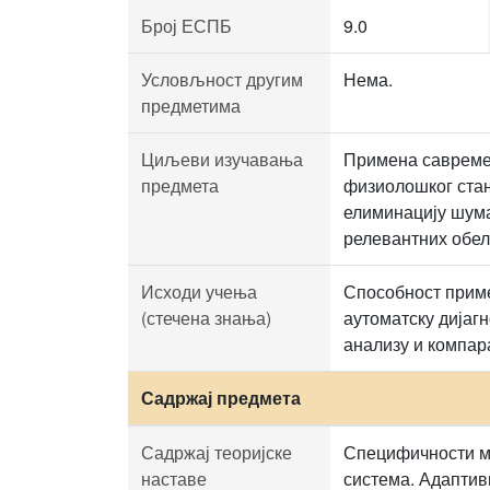
Број ЕСПБ
9.0
Условљност другим
Нема.
предметима
Циљеви изучавања
Примена савремен
предмета
физиолошког стањ
елиминацију шума
релевантних обел
Исходи учења
Способност приме
(стечена знања)
аутоматску дијаг
анализу и компар
Садржај предмета
Садржај теоријске
Специфичности ме
наставе
система. Адаптив