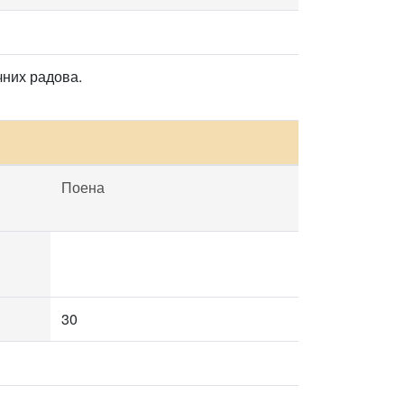
чних радова.
Поена
30