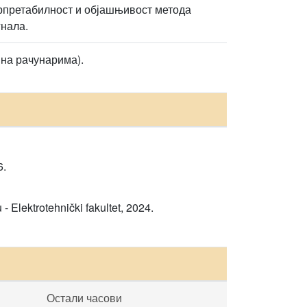
ерпретабилност и објашњивост метода
нала.
 на рачунарима).
6.
 Elektrotehnički fakultet, 2024.
Остали часови