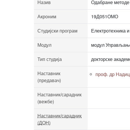
Назив
Одабране методе
Акроним
19Д051ОМО
Студијски програм
Електротехника и
Модул
модул Управљање
Тип студија
докторске академ
Наставник
проф. др Нади
(предавач)
Наставник/сарадник
(вежбе)
Наставник/сарадник
(ДОН)