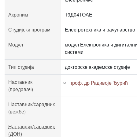
Акроним
19Д041ОАЕ
Студијски програм
Електротехника и рачунарство
Модул
модул Електроника и дигиталн
системи
Тип студија
докторске академске студије
Наставник
проф. др Радивоје Ђурић
(предавач)
Наставник/сарадник
(вежбе)
Наставник/сарадник
(ДОН)