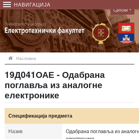
НАВИГАЦИЈА
Српски
Language
Насловна
19Д041ОАЕ - Одабрана
поглавља из аналогне
електронике
Спецификација предмета
Назив
Одабрана поглавља из аналог
електронике