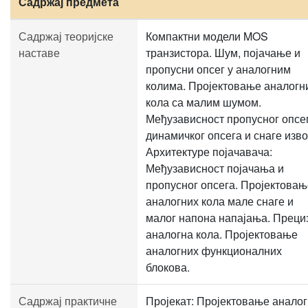
Садржај предмета
Садржај теоријске
Компактни модели MOS
наставе
транзистора. Шум, појачање и
пропусни опсег у аналогним
колима. Пројектовање аналогн
кола са малим шумом.
Међузависност пропусног опсег
динамичког опсега и снаге изво
Архитектуре појачавача:
Међузависност појачања и
пропусног опсега. Пројектовањ
аналогних кола мале снаге и
малог напона напајања. Преци
аналогна кола. Пројектовање
аналогних функционалних
блокова.
Садржај практичне
Пројекат: Пројектовање аналог