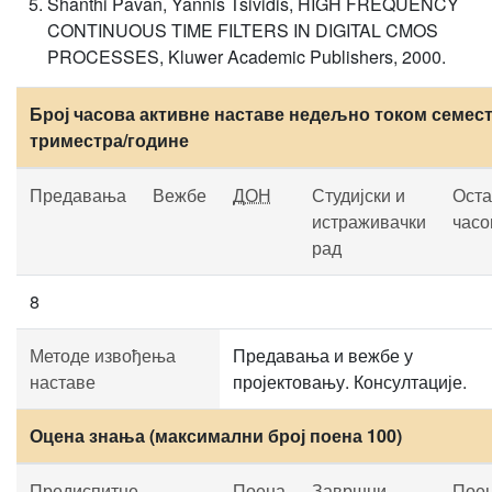
Shanthi Pavan, Yannis Tsividis, HIGH FREQUENCY
CONTINUOUS TIME FILTERS IN DIGITAL CMOS
PROCESSES, Kluwer Academic Publishers, 2000.
Број часова активне наставе недељно током семест
триместра/године
Предавања
Вежбе
ДОН
Студијски и
Оста
истраживачки
часо
рад
8
Методе извођења
Предавања и вежбе у
наставе
пројектовању. Консултације.
Оцена знања (максимални број поена 100)
Предиспитне
Поена
Завршни
Пое