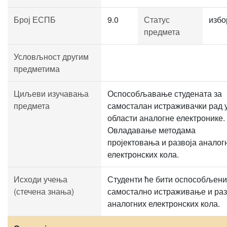
Број ЕСПБ
9.0
Статус
избо
предмета
Условљност другим
предметима
Циљеви изучавања
Оспособљавање студената за
предмета
самосталан истраживачки рад 
области аналогне електронике.
Овладавање методама
пројектовања и развоја аналог
електронских кола.
Исходи учења
Студенти ће бити оспособљени
(стечена знања)
самостално истраживање и раз
аналогних електронских кола.